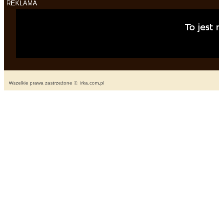
REKLAMA
Wszelkie prawa zastrzeżone ©, irka.com.pl