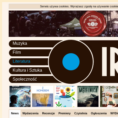
Serwis używa cookies. Wyrażasz zgodę na używanie cookie, 
Muzyka
Film
Literatura
Kultura i Sztuka
Społeczność
News
Wydarzenia
Recenzje
Premiery
Czytelnia
Ogłoszenia
WYD