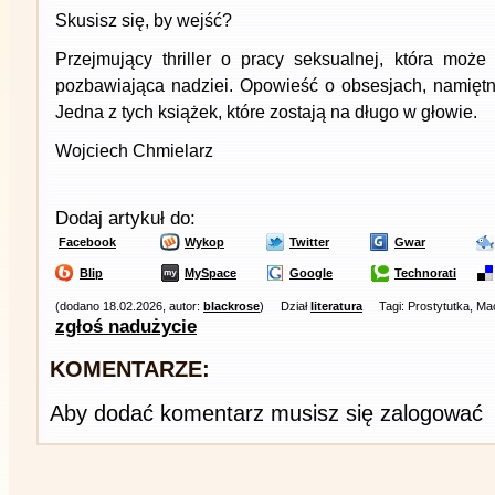
Skusisz się, by wejść?
Przejmujący thriller o pracy seksualnej, która może
pozbawiająca nadziei. Opowieść o obsesjach, namiętno
Jedna z tych książek, które zostają na długo w głowie.
Wojciech Chmielarz
Dodaj artykuł do:
Facebook
Wykop
Twitter
Gwar
Blip
MySpace
Google
Technorati
(dodano 18.02.2026, autor:
blackrose
)
Dział
literatura
Tagi: Prostytutka, Ma
zgłoś nadużycie
KOMENTARZE:
Aby dodać komentarz musisz się zalogować