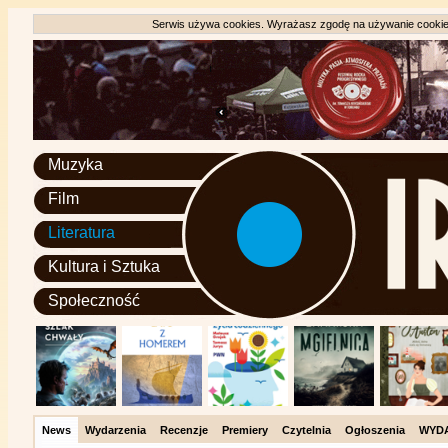
Serwis używa cookies. Wyrażasz zgodę na używanie cookie, 
Muzyka
Film
Literatura
Kultura i Sztuka
Społeczność
News
Wydarzenia
Recenzje
Premiery
Czytelnia
Ogłoszenia
WYD