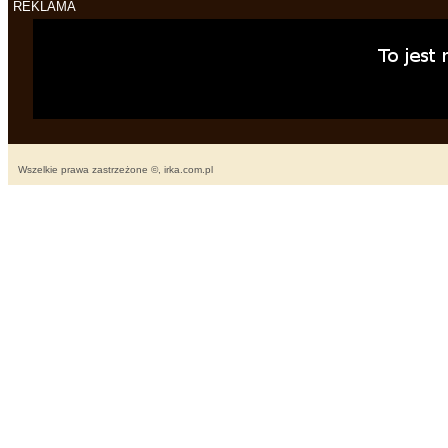
REKLAMA
Wszelkie prawa zastrzeżone ©, irka.com.pl