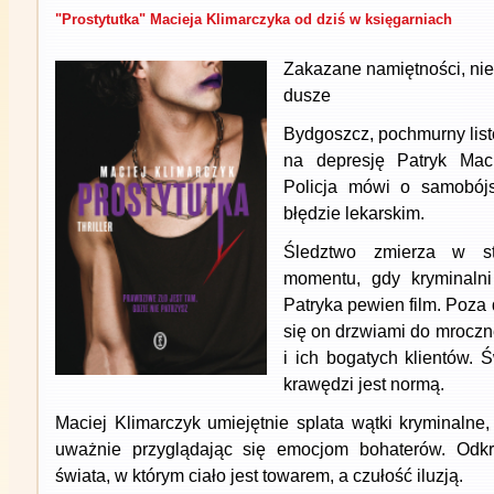
"Prostytutka" Macieja Klimarczyka od dziś w księgarniach
Zakazane namiętności, nie
dusze
Bydgoszcz, pochmurny list
na depresję Patryk Mac
Policja mówi o samobójs
błędzie lekarskim.
Śledztwo zmierza w s
momentu, gdy kryminalni
Patryka pewien film. Poza
się on drzwiami do mrocz
i ich bogatych klientów. 
krawędzi jest normą.
Maciej Klimarczyk umiejętnie splata wątki kryminalne
uważnie przyglądając się emocjom bohaterów. Odk
świata, w którym ciało jest towarem, a czułość iluzją.