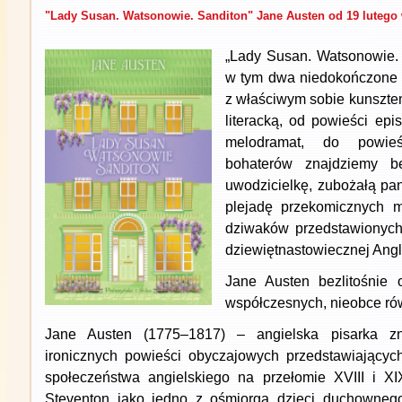
"Lady Susan. Watsonowie. Sanditon" Jane Austen od 19 lutego 
„Lady Susan. Watsonowie. 
w tym dwa niedokończone s
z właściwym sobie kunszte
literacką, od powieści epis
melodramat, do powieś
bohaterów znajdziemy be
uwodzicielkę, zubożałą pa
plejadę przekomicznych m
dziwaków przedstawionych 
dziewiętnastowiecznej Angli
Jane Austen bezlitośnie
współczesnych, nieobce ró
Jane Austen (1775–1817) – angielska pisarka zn
ironicznych powieści obyczajowych przedstawiającyc
społeczeństwa angielskiego na przełomie XVIII i XI
Steventon jako jedno z ośmiorga dzieci duchownego