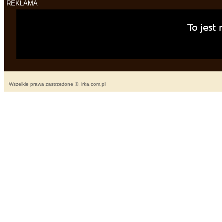
REKLAMA
Wszelkie prawa zastrzeżone ©, irka.com.pl