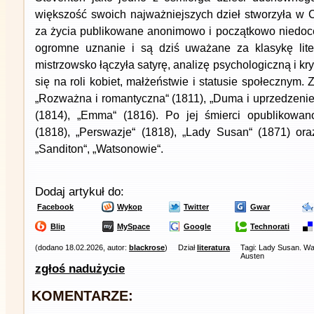
większość swoich najważniejszych dzieł stworzyła w C
za życia publikowane anonimowo i początkowo niedoc
ogromne uznanie i są dziś uważane za klasykę liter
mistrzowsko łączyła satyrę, analizę psychologiczną i kr
się na roli kobiet, małżeństwie i statusie społecznym.
„Rozważna i romantyczna“ (1811), „Duma i uprzedzenie“
(1814), „Emma“ (1816). Po jej śmierci opublikowan
(1818), „Perswazje“ (1818), „Lady Susan“ (1871) or
„Sanditon“, „Watsonowie“.
Dodaj artykuł do:
Facebook
Wykop
Twitter
Gwar
Blip
MySpace
Google
Technorati
(dodano 18.02.2026, autor:
blackrose
)
Dział
literatura
Tagi: Lady Susan. Wa
Austen
zgłoś nadużycie
KOMENTARZE: