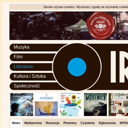
Serwis używa cookies. Wyrażasz zgodę na używanie cookie, 
Muzyka
Film
Literatura
Kultura i Sztuka
Społeczność
News
Wydarzenia
Recenzje
Premiery
Czytelnia
Ogłoszenia
WYD