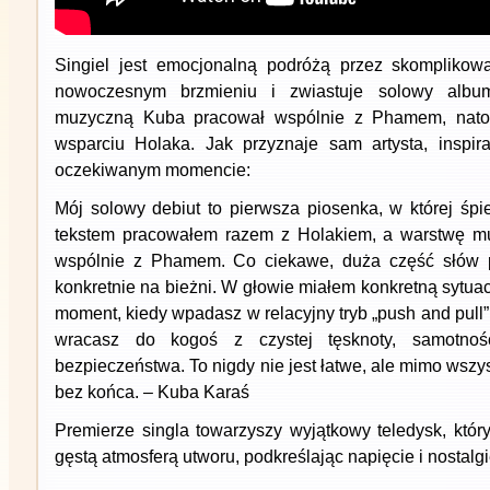
Singiel jest emocjonalną podróżą przez skomplikow
nowoczesnym brzmieniu i zwiastuje solowy albu
muzyczną Kuba pracował wspólnie z Phamem, natomi
wsparciu Holaka. Jak przyznaje sam artysta, inspir
oczekiwanym momencie:
Mój solowy debiut to pierwsza piosenka, w której ś
tekstem pracowałem razem z Holakiem, a warstwę m
wspólnie z Phamem. Co ciekawe, duża część słów p
konkretnie na bieżni. W głowie miałem konkretną sytuac
moment, kiedy wpadasz w relacyjny tryb „push and pull”
wracasz do kogoś z czystej tęsknoty, samotnoś
bezpieczeństwa. To nigdy nie jest łatwe, ale mimo wszy
bez końca. – Kuba Karaś
Premierze singla towarzyszy wyjątkowy teledysk, któr
gęstą atmosferą utworu, podkreślając napięcie i nostalgi