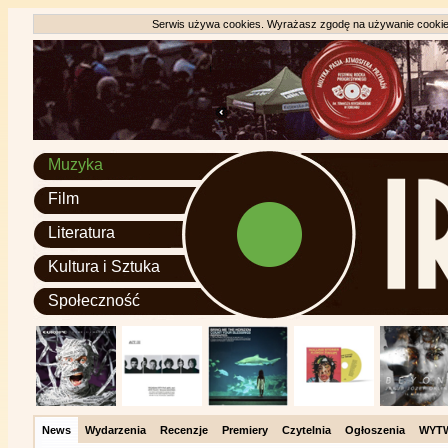
Serwis używa cookies. Wyrażasz zgodę na używanie cookie, 
Muzyka
Film
Literatura
Kultura i Sztuka
Społeczność
News
Wydarzenia
Recenzje
Premiery
Czytelnia
Ogłoszenia
WYT