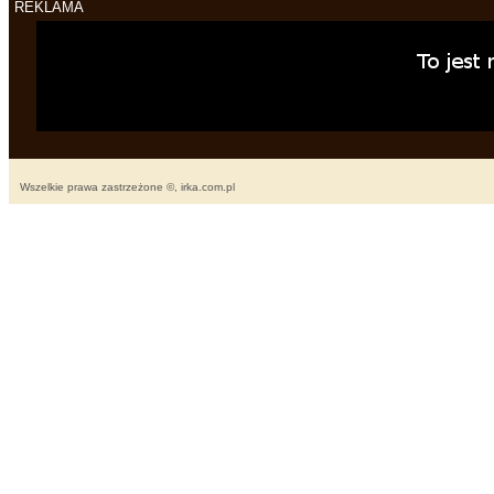
REKLAMA
Wszelkie prawa zastrzeżone ©, irka.com.pl