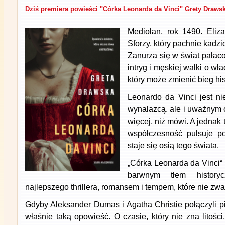
Dziś premiera powieści "Córka Leonarda da Vinci" Grety Drawsk
Mediolan, rok 1490. Eliz
Sforzy, który pachnie kadz
Zanurza się w świat pałac
intryg i męskiej walki o wła
który może zmienić bieg hist
Leonardo da Vinci jest ni
wynalazcą, ale i uważnym 
więcej, niż mówi. A jednak t
współczesność pulsuje p
staje się osią tego świata.
„Córka Leonarda da Vinci“
barwnym tłem history
najlepszego thrillera, romansem i tempem, które nie zwa
Gdyby Aleksander Dumas i Agatha Christie połączyli p
właśnie taką opowieść. O czasie, który nie zna litości