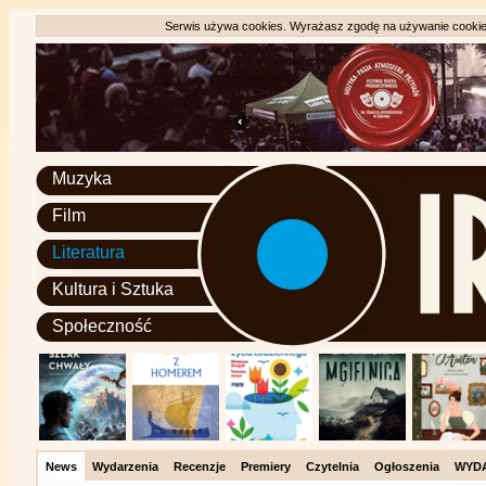
Serwis używa cookies. Wyrażasz zgodę na używanie cookie, 
Muzyka
Film
Literatura
Kultura i Sztuka
Społeczność
News
Wydarzenia
Recenzje
Premiery
Czytelnia
Ogłoszenia
WYD