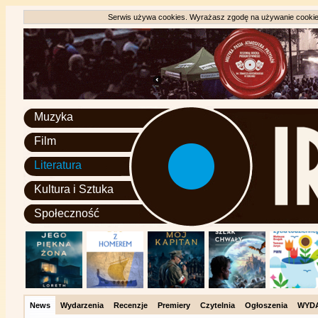
Serwis używa cookies. Wyrażasz zgodę na używanie cookie, 
Muzyka
Film
Literatura
Kultura i Sztuka
Społeczność
News
Wydarzenia
Recenzje
Premiery
Czytelnia
Ogłoszenia
WYD