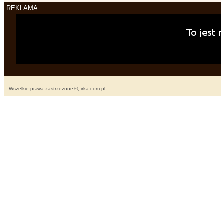
REKLAMA
Wszelkie prawa zastrzeżone ©, irka.com.pl