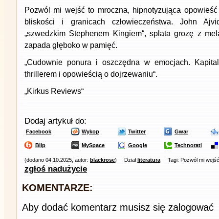
Pozwól mi wejść to mroczna, hipnotyzująca opowieść 
bliskości i granicach człowieczeństwa. John Ajvi
„szwedzkim Stephenem Kingiem“, splata grozę z mela
zapada głęboko w pamięć.
„Cudownie ponura i oszczędna w emocjach. Kapital
thrillerem i opowieścią o dojrzewaniu“.
„Kirkus Reviews“
Dodaj artykuł do:
Facebook
Wykop
Twitter
Gwar
Blip
MySpace
Google
Technorati
(dodano 04.10.2025, autor:
blackrose
)
Dział
literatura
Tagi: Pozwól mi wejść
zgłoś nadużycie
KOMENTARZE:
Aby dodać komentarz musisz się zalogować