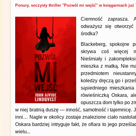
Ponury, soczysty thriller "Pozwól mi wejść" w księgarniach już 
Ciemność zaprasza. 
odważysz się otworzyć d
środka?
Blackeberg, spokojne p
skrywa coś więcej ni
Nieśmiały i zakompleksi
mieszka z matką. Nie ma 
przedmiotem nieustann
koledzy dręczą go i prze
sąsiedniego mieszkania 
rówieśniczką Oskara, ale
opuszcza dom tylko po zm
w niej bratnią duszę — inność, samotność i tajemnicę. Je
inni… Nagle w okolicy zostaje znalezione ciało nastolat
Oskara bardziej intryguje fakt, że ofiara to jego prześl
wielu...