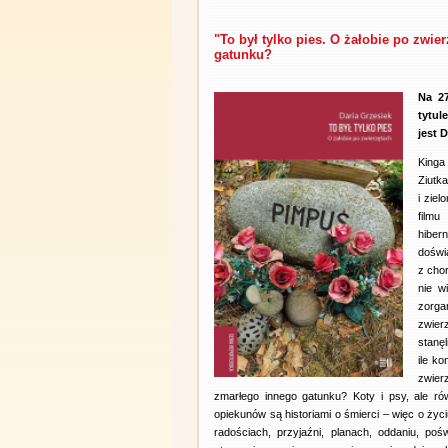
"To był tylko pies. O żałobie po zwi
gatunku?
Na 27
tytul
jest 
Kinga 
Ziutka
i ziel
filmu
hiber
doświa
z chor
nie w
zorga
zwierz
stanęl
ile k
zwier
zmarłego innego gatunku? Koty i psy, ale równ
opiekunów są historiami o śmierci – więc o życi
radościach, przyjaźni, planach, oddaniu, po