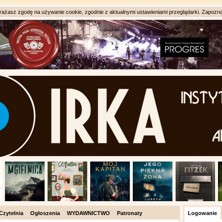
ażasz zgodę na używanie cookie, zgodnie z aktualnymi ustawieniami przeglądarki. Zapozna
Czytelnia
Ogłoszenia
WYDAWNICTWO
Patronaty
Logowanie