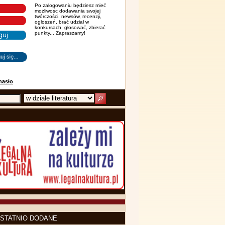
Po zalogowaniu będziesz mieć
możliwośc dodawania swojej
twórczości, newsów, recenzji,
ogłoszeń, brać udział w
konkursach, głosować, zbierać
punkty... Zapraszamy!
hasło
STATNIO DODANE