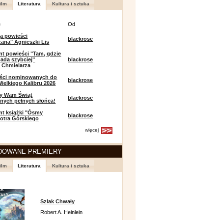
ilm
Literatura
Kultura i sztuka
e
Od
a powieści
blackrose
zana" Agnieszki Lis
t powieści "Tam, gdzie
ada szybciej"
blackrose
 Chmielarza
eści nominowanych do
blackrose
ielkiego Kalibru 2026
y Wam Świąt
blackrose
nych pełnych słońca!
t książki "Ósmy
blackrose
iotra Górskiego
więcej
DOWANE PREMIERY
ilm
Literatura
Kultura i sztuka
Szlak Chwały
Robert A. Heinlein