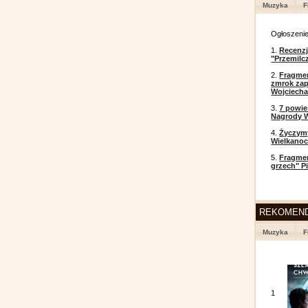
Muzyka
F
Ogłoszeni
1.
Recenzj
"Przemilc
2.
Fragmen
zmrok zap
Wojciecha
3.
7 powi
Nagrody W
4.
Życzym
Wielkanoc
5.
Fragmen
grzech" P
REKOMEN
Muzyka
F
1