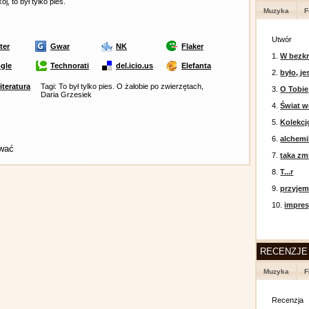
, to był tylko pies.
Muzyka
F
Utwór
ter
Gwar
NK
Flaker
1.
W bezkr
gle
Technorati
del.icio.us
Elefanta
2.
było, je
literatura
Tagi: To był tylko pies. O żałobie po zwierzętach,
3.
O Tobie
Daria Grzesiek
4.
Świat w
5.
Kolekcj
6.
alchemi
ować
7.
taka zm
8.
T...r
9.
przyje
10.
impres
RECENZJE
Muzyka
F
Recenzja