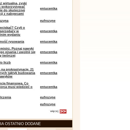
ż wirtualna, zyski
ak wykorzystywać
entucentka
ie do skutecznej
ji z nabywcami
szyna
eufrozyne
 wciskać? Czyli o
j sprzedaży w
entucentka
dnim wydaniu
mność rysowania
entucentka
k mistrz. Poznaj nawyki
o pisania i uwolnij się
entucentka
y twórczej
o liczb
entucentka
 na prokrastynację. 21
nych taktyk budowania
entucentka
nawyków
encja finansowa. Co
iorca musi wiedzieć o
entucentka
lczenia
eufrozyne
eufrozyne
więcej
IA OSTATNIO DODANE