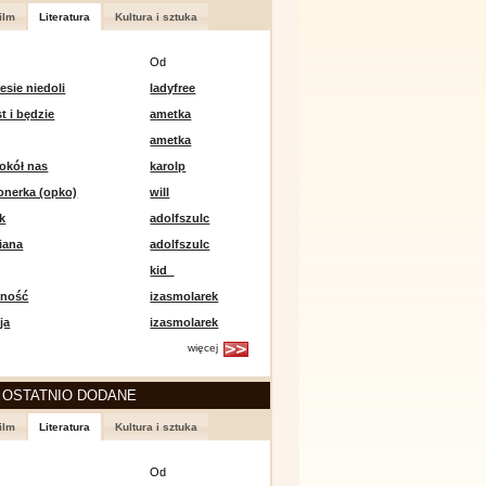
ilm
Literatura
Kultura i sztuka
Od
esie niedoli
ladyfree
st i będzie
ametka
ametka
okół nas
karolp
onerka (opko)
will
k
adolfszulc
iana
adolfszulc
kid_
mność
izasmolarek
ja
izasmolarek
więcej
 OSTATNIO DODANE
ilm
Literatura
Kultura i sztuka
Od