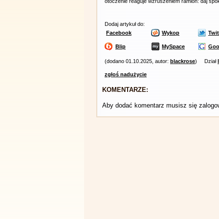
otoczenie reaguje wzruszeniem ramion: daj spokój
Dodaj artykuł do:
Facebook
Wykop
Twit
Blip
MySpace
Goo
(dodano 01.10.2025, autor:
blackrose
)
Dział
zgłoś nadużycie
KOMENTARZE:
Aby dodać komentarz musisz się zalog