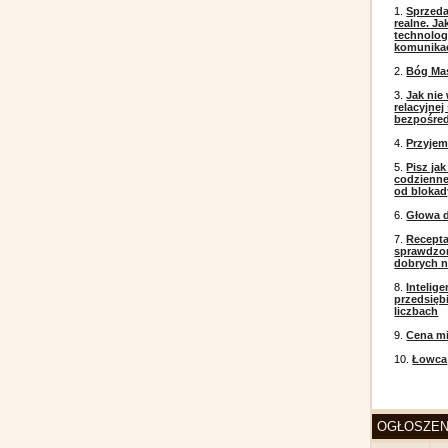
1.
Sprzeda
realne. J
technolog
komunikac
2.
Bóg Ma
3.
Jak nie
relacyjne
bezpośre
4.
Przyje
5.
Pisz ja
codzienneg
od blokad
6.
Głowa d
7.
Recepta
sprawdzo
dobrych 
8.
Intelig
przedsięb
liczbach
9.
Cena mi
10.
Łowca
OGŁOSZEN