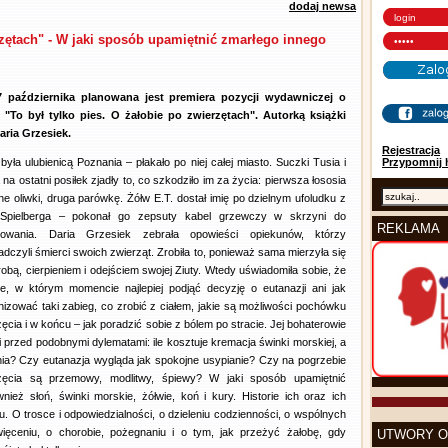
dodaj newsa
erzętach" - W jaki sposób upamiętnić zmarłego innego
 października planowana jest premiera pozycji wydawniczej o
e "To był tylko pies. O żałobie po zwierzętach". Autorką książki
Daria Grzesiek.
Rejestracja
była ulubienicą Poznania – płakało po niej całej miasto. Suczki Tusia i
Przypomnij 
 na ostatni posiłek zjadły to, co szkodziło im za życia: pierwsza łososia
one oliwki, druga parówkę. Żółw E.T. dostał imię po dzielnym ufoludku z
 Spielberga – pokonał go zepsuty kabel grzewczy w skrzyni do
REKLAMA
nowania. Daria Grzesiek zebrała opowieści opiekunów, którzy
dczyli śmierci swoich zwierząt. Zrobiła to, ponieważ sama mierzyła się
obą, cierpieniem i odejściem swojej Ziuty. Wtedy uświadomiła sobie, że
ie, w którym momencie najlepiej podjąć decyzję o eutanazji ani jak
nizować taki zabieg, co zrobić z ciałem, jakie są możliwości pochówku
ęcia i w końcu – jak poradzić sobie z bólem po stracie. Jej bohaterowie
i przed podobnymi dylematami: ile kosztuje kremacja świnki morskiej, a
onia? Czy eutanazja wygląda jak spokojne usypianie? Czy na pogrzebie
zęcia są przemowy, modlitwy, śpiewy? W jaki sposób upamiętnić
ież słoń, świnki morskie, żółwie, koń i kury. Historie ich oraz ich
u. O trosce i odpowiedzialności, o dzieleniu codzienności, o wspólnych
święceniu, o chorobie, pożegnaniu i o tym, jak przeżyć żałobę, gdy
UTWORY O