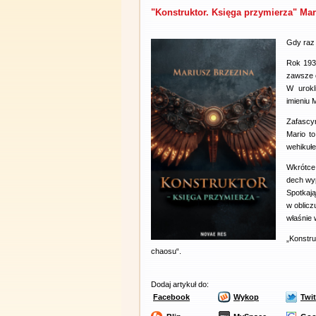
"Konstruktor. Księga przymierza" Mar
Gdy raz 
Rok 1935
zawsze o
W urokl
imieniu 
Zafascy
Mario to
wehikuł
Wkrótce 
dech wyp
Spotkają
w oblicz
właśnie
„Konstr
chaosu“.
Dodaj artykuł do:
Facebook
Wykop
Twit