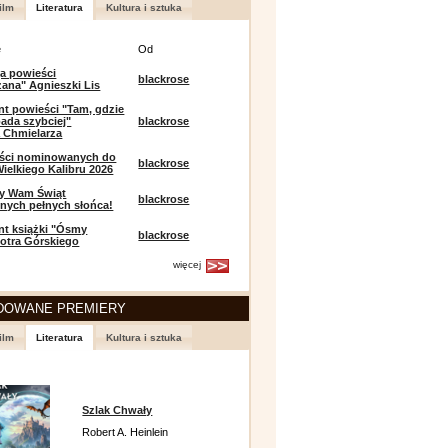
ilm
Literatura
Kultura i sztuka
e
Od
a powieści
blackrose
zana" Agnieszki Lis
t powieści "Tam, gdzie
ada szybciej"
blackrose
 Chmielarza
eści nominowanych do
blackrose
ielkiego Kalibru 2026
y Wam Świąt
blackrose
nych pełnych słońca!
t książki "Ósmy
blackrose
iotra Górskiego
więcej
DOWANE PREMIERY
ilm
Literatura
Kultura i sztuka
Szlak Chwały
Robert A. Heinlein