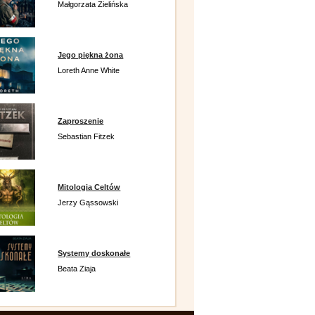
Małgorzata Zielińska
Jego piękna żona
Loreth Anne White
Zaproszenie
Sebastian Fitzek
Mitologia Celtów
Jerzy Gąssowski
Systemy doskonałe
Beata Ziaja