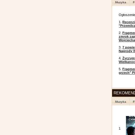
Muzyka
F
Ogłoszeni
1.
Recenzj
"Przemilc
2.
Fragmen
zmrok zap
Wojciecha
3.
7 powi
Nagrody W
4.
Życzym
Wielkanoc
5.
Fragmen
grzech" P
REKOMEN
Muzyka
F
1