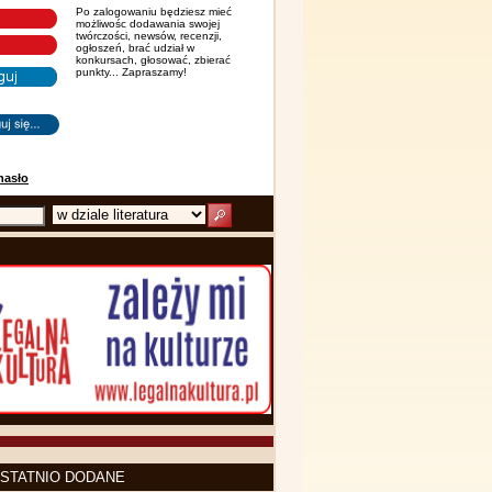
Po zalogowaniu będziesz mieć
możliwośc dodawania swojej
twórczości, newsów, recenzji,
ogłoszeń, brać udział w
konkursach, głosować, zbierać
punkty... Zapraszamy!
hasło
STATNIO DODANE