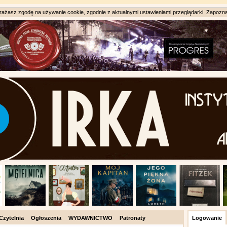
ażasz zgodę na używanie cookie, zgodnie z aktualnymi ustawieniami przeglądarki. Zapozna
Czytelnia
Ogłoszenia
WYDAWNICTWO
Patronaty
Logowanie