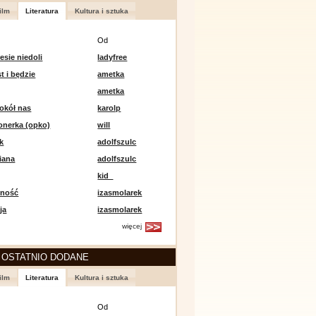
ilm
Literatura
Kultura i sztuka
Od
esie niedoli
ladyfree
st i będzie
ametka
ametka
okół nas
karolp
onerka (opko)
will
k
adolfszulc
iana
adolfszulc
kid_
mność
izasmolarek
ja
izasmolarek
więcej
 OSTATNIO DODANE
ilm
Literatura
Kultura i sztuka
Od