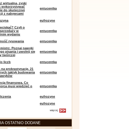
ż wirtualna, zyski
ak wykorzystywać
entucentka
ie do skutecznej
ji z nabywcami
szyna
eufrozyne
 wciskać? Czyli o
j sprzedaży w
entucentka
dnim wydaniu
mność rysowania
entucentka
k mistrz. Poznaj nawyki
o pisania i uwolnij się
entucentka
y twórczej
o liczb
entucentka
 na prokrastynację. 21
nych taktyk budowania
entucentka
nawyków
encja finansowa. Co
iorca musi wiedzieć o
entucentka
lczenia
eufrozyne
eufrozyne
więcej
IA OSTATNIO DODANE