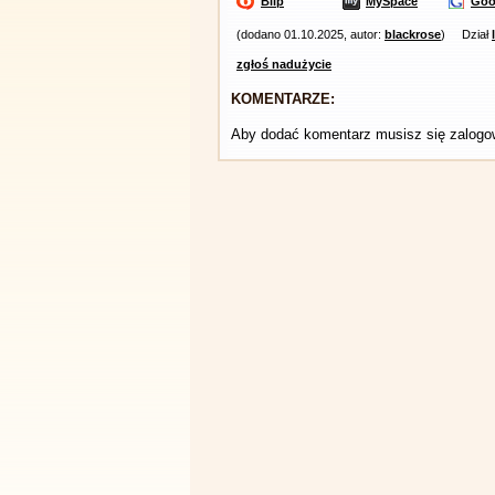
Blip
MySpace
Goo
(dodano 01.10.2025, autor:
blackrose
)
Dział
zgłoś nadużycie
KOMENTARZE:
Aby dodać komentarz musisz się zalog