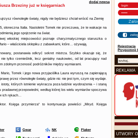
dodaj newsa
iusza Brzeziny już w księgarniach
ujrzysz równoległe światy, nigdy nie będziesz chciał wrócić na Ziemię
, słoneczna Italia. Nastoletni Tomek nie przeczuwa, że te wakacje na
dmienią jego spojrzenie na świat.
iwej włoskiej miejscowości poznaje charyzmatycznego staruszka o
Mario – właściciela sklepiku z zabawkami, które… ożywają.
Rejestracja
Przypomnij 
nowany, postanawia odkryć sekret mistrza. Szybko okazuje się, że
 nie tylko rzemieślnik, lecz genialny naukowiec, od lat pracujący nad
em zdolnym przenosić podróżników między wymiarami.
REKLAMA
Mario, Tomek i jego nowa przyjaciółka Laura wyruszą na zapierającą
rawę przez równoległe światy, gdzie nic nie jest tym, czym się wydaje.
 istoty, których istnienie wykracza poza ludzkie wyobrażenia – i staną
u pradawnej przepowiedni, według której los wielu wymiarów spoczywa
 w ich rękach…
uktor. Księga przymierza“ to kontynuacja powieści „Miryd. Księga
ter
Gwar
NK
Flaker
UTWORY O