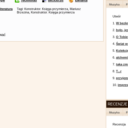
gle
Technorati
del.icio.us
Elefanta
Muzyka
F
literatura
Tagi: Konstruktor. Księga przymierza, Mariusz
Brzezina, Konstruktor. Księga przymierza
Utwór
1.
W bezkr
2.
było, je
ować
3.
O Tobie
4.
Świat w
5.
Kolekcj
6.
alchemi
7.
taka zm
8.
T...r
9.
przyje
10.
impres
RECENZJE
Muzyka
F
Recenzja