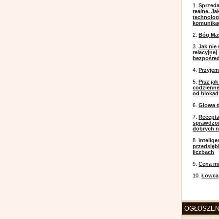
1.
Sprzeda
realne. J
technolog
komunikac
2.
Bóg Ma
3.
Jak nie
relacyjne
bezpośre
4.
Przyje
5.
Pisz ja
codzienneg
od blokad
6.
Głowa d
7.
Recepta
sprawdzo
dobrych 
8.
Intelig
przedsięb
liczbach
9.
Cena mi
10.
Łowca
OGŁOSZEN