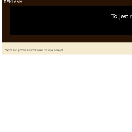
REKLAMA
Wszelkie prawa zastrzeżone ©, irka.com.pl