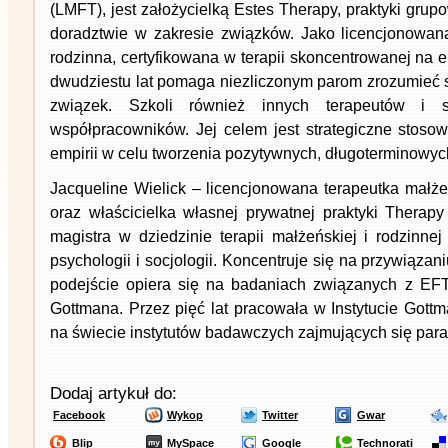
(LMFT), jest założycielką Estes Therapy, praktyki grup
doradztwie w zakresie związków. Jako licencjonowan
rodzinna, certyfikowana w terapii skoncentrowanej na
dwudziestu lat pomaga niezliczonym parom zrozumieć s
związek. Szkoli również innych terapeutów i 
współpracowników. Jej celem jest strategiczne stosow
empirii w celu tworzenia pozytywnych, długoterminowyc
Jacqueline Wielick – licencjonowana terapeutka małże
oraz właścicielka własnej prywatnej praktyki Therapy
magistra w dziedzinie terapii małżeńskiej i rodzinne
psychologii i socjologii. Koncentruje się na przywiązani
podejście opiera się na badaniach związanych z EFT
Gottmana. Przez pięć lat pracowała w Instytucie Gott
na świecie instytutów badawczych zajmujących się para
Dodaj artykuł do:
Facebook
Wykop
Twitter
Gwar
Blip
MySpace
Google
Technorati