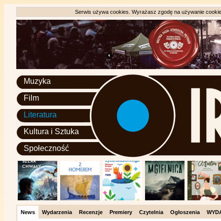
Serwis używa cookies. Wyrażasz zgodę na używanie cookie, 
Muzyka
Film
Literatura
Kultura i Sztuka
Społeczność
News
Wydarzenia
Recenzje
Premiery
Czytelnia
Ogłoszenia
WYD