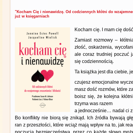
"Kocham Cię i nienawidzę. Od codziennych kłótni do wzajemneg
już w księgarniach
Kocham cię. I mam cię doś
Zamiast rozmowy – kłótni
złość, oskarżenia, wycofani
ale coraz trudniej poczuć ją
się codziennością.
Ta książka jest dla ciebie, je
czujesz emocjonalne wycze
masz dość rozmów, które za
boisz się, że kolejna kłótn
trzyma was razem
a jednocześnie… nadal ci z
Bo konflikty nie biorą się znikąd. Ich źródła bywają g
ran z przeszłości, które wciąż mają wpływ na to, jak rea
poczucia bezpieczeństwa, przez co każde słowo może