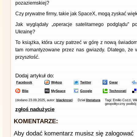
pozaziemskiej?
Czy prywatne firmy, takie jak SpaceX, mogą zyskać wię
Jak wyglądały „operacje satelitarnego podglądu” p
Ukrainę?
To książka, która uczy patrzeć w górę z nową świadom
tam romantyzowane przez nas gwiazdy. Dlatego, że w
przyszłość.
Dodaj artykuł do:
Facebook
Wykop
Twitter
Gwar
Blip
MySpace
Google
Technorati
(dodano 23.09.2025, autor:
blackrose
)
Dział
literatura
Tagi: Emilio Cozzi, 
geopolityczny podbó
zgłoś nadużycie
KOMENTARZE:
Aby dodać komentarz musisz się zalogować