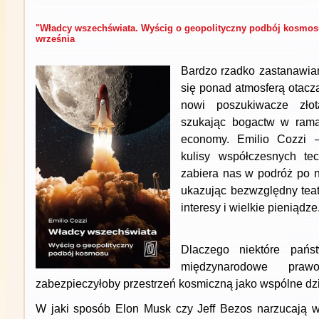
"Władcy wszechświata. Wyścig o geopolityczny podbój kosmosu
września
Bardzo rzadko zastanawiam
się ponad atmosferą otac
nowi poszukiwacze zło
szukając bogactw w rama
economy. Emilio Cozzi –
kulisy współczesnych tec
zabiera nas w podróż po n
ukazując bezwzględny teat
interesy i wielkie pieniądze
Dlaczego niektóre pań
międzynarodowe praw
zabezpieczyłoby przestrzeń kosmiczną jako wspólne dz
W jaki sposób Elon Musk czy Jeff Bezos narzucają w