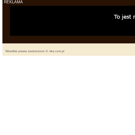
REKLAMA
Wszelkie prawa zastrzeżone ©, irka.com.pl