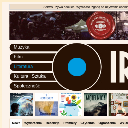
Serwis używa cookies. Wyrażasz zgodę na używanie cookie, 
Muzyka
Film
Literatura
Kultura i Sztuka
Społeczność
News
Wydarzenia
Recenzje
Premiery
Czytelnia
Ogłoszenia
WYD