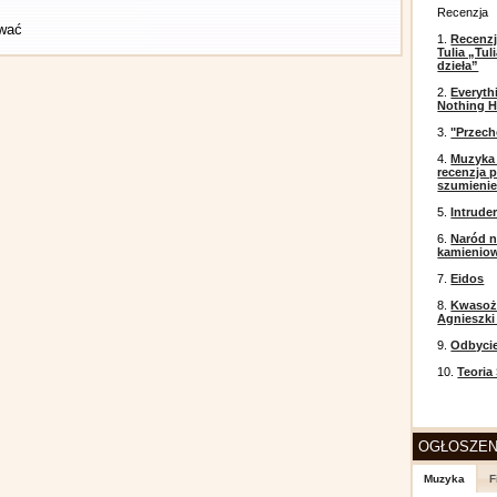
Recenzja
ować
1.
Recenzj
Tulia „Tu
dzieła”
2.
Everyth
Nothing H
3.
"Przech
4.
Muzyka 
recenzja p
szumieni
5.
Intrude
6.
Naród n
kamienio
7.
Eidos
8.
Kwasożł
Agnieszki
9.
Odbyci
10.
Teoria
OGŁOSZEN
Muzyka
F