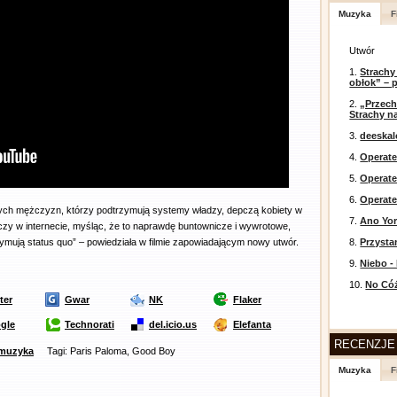
Muzyka
F
Utwór
1.
Strachy
obłok” – 
2.
„Przech
Strachy na
3.
deeska
4.
Operate
5.
Operat
6.
Operate
ych mężczyzn, którzy podtrzymują systemy władzy, depczą kobiety w
7.
Ano Yor
czy w internecie, myśląc, że to naprawdę buntownicze i wywrotowe,
ymują status quo” – powiedziała w filmie zapowiadającym nowy utwór.
8.
Przysta
9.
Niebo -
10.
No Cóż
ter
Gwar
NK
Flaker
gle
Technorati
del.icio.us
Elefanta
RECENZJE
muzyka
Tagi: Paris Paloma, Good Boy
Muzyka
F