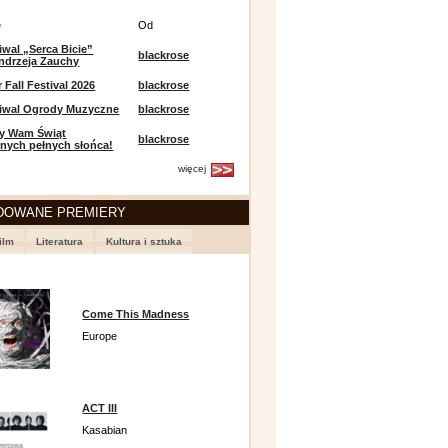
e
Od
iwal „Serca Bicie”
blackrose
ndrzeja Zauchy
Fall Festival 2026
blackrose
tiwal Ogrody Muzyczne
blackrose
y Wam Świąt
blackrose
nych pełnych słońca!
więcej
DOWANE PREMIERY
ilm
Literatura
Kultura i sztuka
Come This Madness
Europe
ACT III
Kasabian