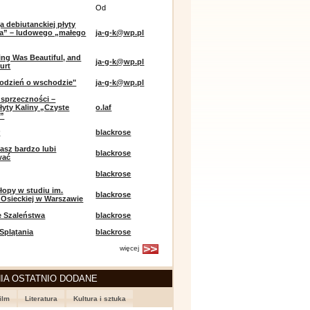
Od
a debiutanckiej płyty
lia” – ludowego „małego
ja-g-k@wp.pl
ing Was Beautiful, and
ja-g-k@wp.pl
urt
odzień o wschodzie"
ja-g-k@wp.pl
sprzeczności –
łyty Kaliny „Czyste
o.laf
e”
r
blackrose
asz bardzo lubi
blackrose
wać
blackrose
opy w studiu im.
blackrose
 Osieckiej w Warszawie
e Szaleństwa
blackrose
 Splątania
blackrose
więcej
IA OSTATNIO DODANE
ilm
Literatura
Kultura i sztuka