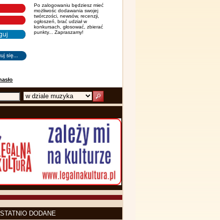
Po zalogowaniu będziesz mieć
możliwośc dodawania swojej
twórczości, newsów, recenzji,
ogłoszeń, brać udział w
konkursach, głosować, zbierać
punkty... Zapraszamy!
hasło
STATNIO DODANE