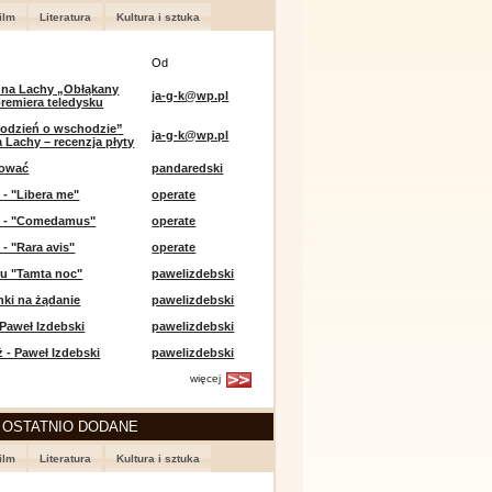
ilm
Literatura
Kultura i sztuka
Od
 na Lachy „Obłąkany
ja-g-k@wp.pl
premiera teledysku
odzień o wschodzie”
ja-g-k@wp.pl
 Lachy – recenzja płyty
lować
pandaredski
 - "Libera me"
operate
e - "Comedamus"
operate
 - "Rara avis"
operate
u "Tamta noc"
pawelizdebski
nki na żądanie
pawelizdebski
 Paweł Izdebski
pawelizdebski
 - Paweł Izdebski
pawelizdebski
więcej
 OSTATNIO DODANE
ilm
Literatura
Kultura i sztuka