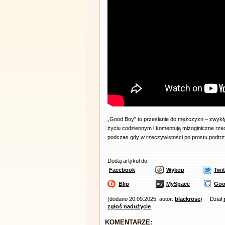
„Good Boy" to przesłanie do mężczyzn – zwykł
życiu codziennym i komentują mizoginiczne rze
podczas gdy w rzeczywistości po prostu podtrz
Dodaj artykuł do:
Facebook
Wykop
Twit
Blip
MySpace
Goo
(dodano 20.09.2025, autor:
blackrose
)
Dział
zgłoś nadużycie
KOMENTARZE: