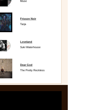
Muse
Frisson Noir
Tarja
Loveland
Suki Waterhouse
Dear God
The Pretty Reckless