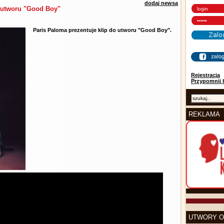
dodaj newsa
o utworu "Good Boy"
Paris Paloma prezentuje klip do utworu "Good Boy".
Rejestracja
Przypomnij 
REKLAMA
UTWORY O