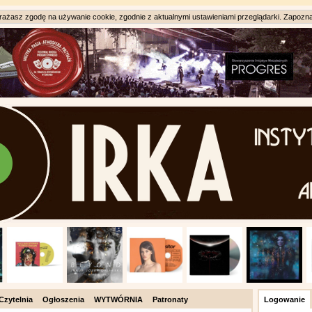
ażasz zgodę na używanie cookie, zgodnie z aktualnymi ustawieniami przeglądarki. Zapozna
Czytelnia
Ogłoszenia
WYTWÓRNIA
Patronaty
Logowanie