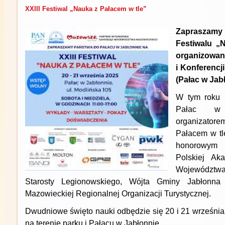
XXIII Festiwal „Nauka z Pałacem w tle”
Zapraszamy
Festiwalu „
organizowa
i Konferencj
(Pałac w Jab
W tym roku p
Pałac w 
organizator
Pałacem w tl
honorowym
Polskiej Ak
Województ
Starosty Legionowskiego, Wójta Gminy Jabłonna
Mazowieckiej Regionalnej Organizacji Turystycznej.
Dwudniowe święto nauki odbędzie się 20 i 21 września
na terenie parku i Pałacu w Jabłonnie.