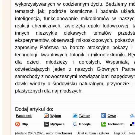
wykorzystywanych w codziennym życiu. Będziemy mó
tematach jak: podróże kosmiczne i badania układu
inteligencja, funkcjonowanie mikrobiomów w naszyc
reakcji chemicznych, zwierzęta epoki lodowcowej, t
innych niezwykle ciekawych tematów przeds
eksperymentów, obserwacji mikroskopowych, pokazów 
zaprosimy Państwa na bardzo atrakcyjne pokazy i 
technologii kwantowych, fotoniki i mikroelektroniki. B
dla dzieci, młodzieży i dorosłych. Wspaniałą a
odwiedzających jeden z naszych Głównych Partner
samochody z nowoczesnymi rozwiązaniami napędowymi.
dawki wiedzy o środowisku naturalnym, przyrodzie i 
plastycznych dla najmłodszych.
Dodaj artykuł do:
Facebook
Wykop
Twitter
Gwar
Blip
MySpace
Google
Technorati
(dodano 20.09.2025, autor:
blackrose
)
Dział
kultura i sztuka
Tagi: XXIII Fe