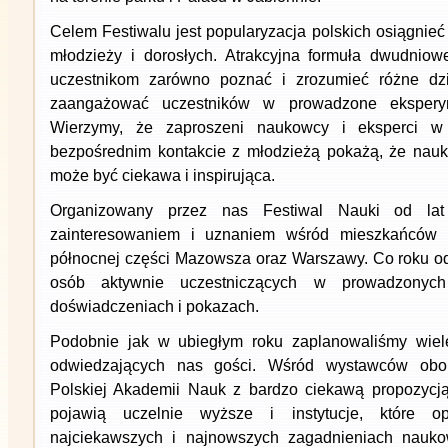
Celem Festiwalu jest popularyzacja polskich osiągnie
młodzieży i dorosłych. Atrakcyjna formuła dwudnio
uczestnikom zarówno poznać i zrozumieć różne dzi
zaangażować uczestników w prowadzone eksperym
Wierzymy, że zaproszeni naukowcy i eksperci w
bezpośrednim kontakcie z młodzieżą pokażą, że nauka
może być ciekawa i inspirująca.
Organizowany przez nas Festiwal Nauki od la
zainteresowaniem i uznaniem wśród mieszkańców p
północnej części Mazowsza oraz Warszawy. Co roku o
osób aktywnie uczestniczących w prowadzonych 
doświadczeniach i pokazach.
Podobnie jak w ubiegłym roku zaplanowaliśmy wiele 
odwiedzających nas gości. Wśród wystawców obo
Polskiej Akademii Nauk z bardzo ciekawą propozycją
pojawią uczelnie wyższe i instytucje, które o
najciekawszych i najnowszych zagadnieniach nauko