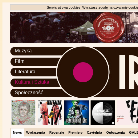
Serwis używa cookies. Wyrażasz zgodę na używanie cookie, 
Muzyka
Film
Literatura
Kultura i Sztuka
Społeczność
News
Wydarzenia
Recenzje
Premiery
Czytelnia
Ogłoszenia
GALE