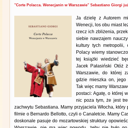
"Corte Polacca. Wenecjanin w Warszawie" Sebastiano Giorgi ju
Ja dzielę z Autorem m
Wenecji, los obu miast le
rzecz ich zbliżenia, prz
siebie nawzajem nauczyć
kultury tych metropolii
Polacy wiemy stanowczo 
tej książki wiedzieć bę
Jacek Pałasiński Otóż ż
Warszawie, do której z
gdzie mieszka on, jego p
Tak więc mamy Warszaw
postaci: Agatę, o której wi
nic poza tym, że jest tr
zachwytu Sebastiana. Mamy przyjaciela Włocha, który 
filmie o Bernardo Bellotto, czyli o Canaletcie. Mamy Ca
doskonale pasuje do mozartowskiej struktury opowieści
Warszawie, nie ma więc powodu, żeby nie było go