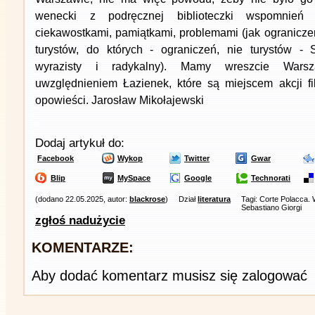
wenecki z podręcznej biblioteczki wspomnień 
ciekawostkami, pamiątkami, problemami (jak ogranicze
turystów, do których - ograniczeń, nie turystów -
wyrazisty i radykalny). Mamy wreszcie Wars
uwzględnieniem Łazienek, które są miejscem akcji f
opowieści. Jarosław Mikołajewski
Dodaj artykuł do:
Facebook
Wykop
Twitter
Gwar
Blip
MySpace
Google
Technorati
(dodano 22.05.2025, autor:
blackrose
)
Dział
literatura
Tagi: Corte Polacca.
Sebastiano Giorgi
zgłoś nadużycie
KOMENTARZE:
Aby dodać komentarz musisz się zalogować