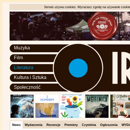
Serwis używa cookies. Wyrażasz zgodę na używanie cookie, 
Muzyka
Film
Literatura
Kultura i Sztuka
Społeczność
News
Wydarzenia
Recenzje
Premiery
Czytelnia
Ogłoszenia
WYD