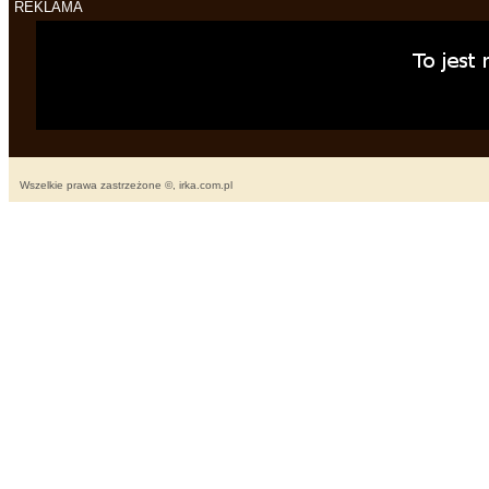
REKLAMA
Wszelkie prawa zastrzeżone ©, irka.com.pl