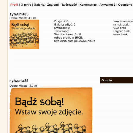
Profil
|
O mnie
|
Galeria
|
Znajomi
|
Twórczość
|
Komentarze
|
Aktywność
|
Ocenione 
sylwunia85
Dobre Miasto,
41 lat
Znajomi: 0
Imię i nazwis
Galeria zdjęć: 0
nr. tel: brak
Gwiazdki: 0
GG: brak
Twórczość: 0
Skype: brak
Stan/cel irków: 0 / 0
www: brak
Adres profilu w IRCE:
http://irka.com.pl/u/sylwunia85
sylwunia85
O mnie
Dobre Miasto,
41 lat