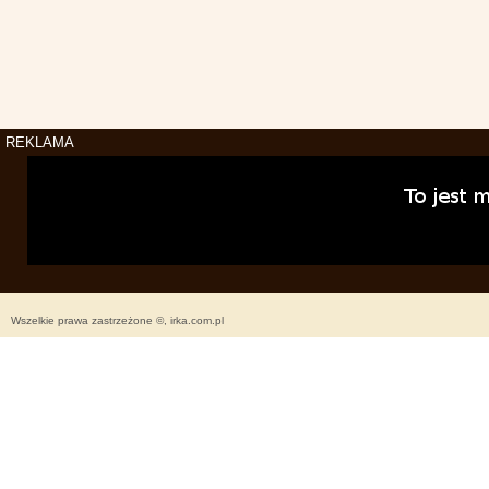
REKLAMA
Wszelkie prawa zastrzeżone ©, irka.com.pl