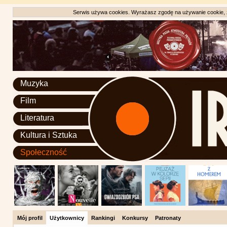
Serwis używa cookies. Wyrażasz zgodę na używanie cookie, zg
Muzyka
Film
Literatura
Kultura i Sztuka
Społeczność
Mój profil
Użytkownicy
Rankingi
Konkursy
Patronaty