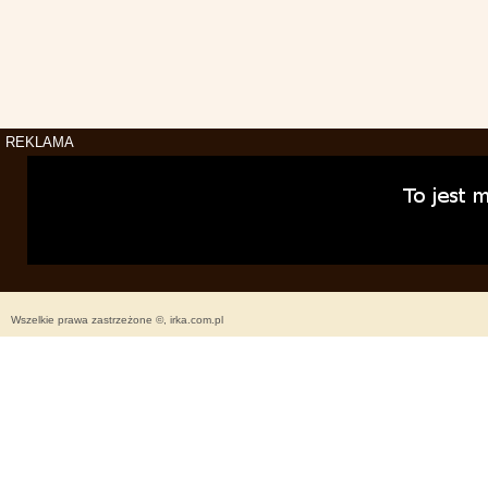
REKLAMA
Wszelkie prawa zastrzeżone ©, irka.com.pl