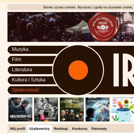
Serwis używa cookies. Wyrażasz zgodę na używanie cookie, zg
Muzyka
Film
Literatura
Kultura i Sztuka
Społeczność
Mój profil
Użytkownicy
Rankingi
Konkursy
Patronaty