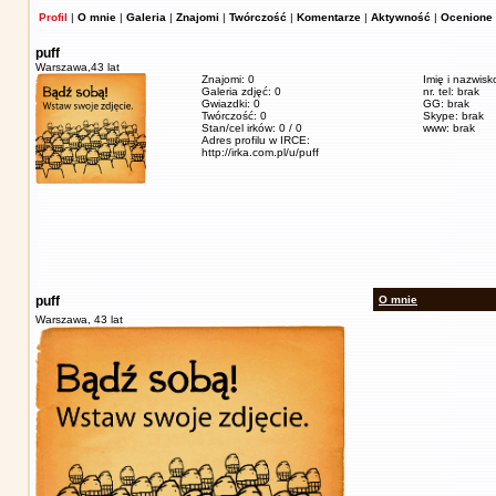
Profil
|
O mnie
|
Galeria
|
Znajomi
|
Twórczość
|
Komentarze
|
Aktywność
|
Ocenione 
puff
Warszawa,
43 lat
Znajomi: 0
Imię i nazwis
Galeria zdjęć: 0
nr. tel: brak
Gwiazdki: 0
GG: brak
Twórczość: 0
Skype: brak
Stan/cel irków: 0 / 0
www: brak
Adres profilu w IRCE:
http://irka.com.pl/u/puff
puff
O mnie
Warszawa,
43 lat