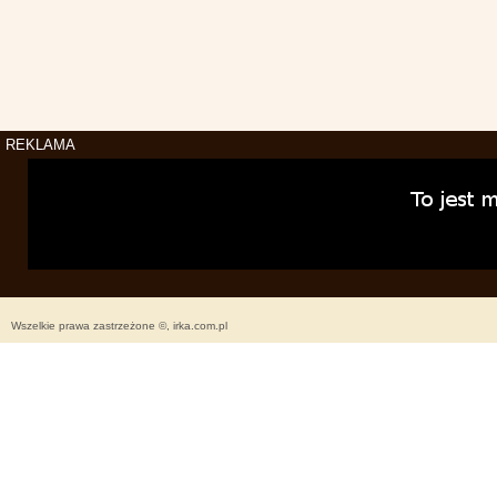
REKLAMA
Wszelkie prawa zastrzeżone ©, irka.com.pl