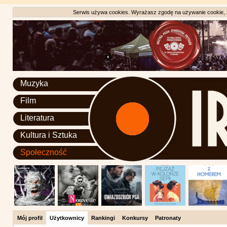
Serwis używa cookies. Wyrażasz zgodę na używanie cookie, zg
Muzyka
Film
Literatura
Kultura i Sztuka
Społeczność
Mój profil
Użytkownicy
Rankingi
Konkursy
Patronaty