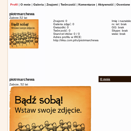
Profil
|
O mnie
|
Galeria
|
Znajomi
|
Twórczość
|
Komentarze
|
Aktywność
|
Ocenione 
piotrmarchewa
Zabrze,
52 lat
Znajomi: 0
Imię i nazwisk
Galeria zdjęć: 0
nr. tel: brak
Gwiazdki: 0
GG: brak
Twórczość: 0
Skype: brak
Stan/cel irków: 0 / 0
www: brak
Adres profilu w IRCE:
http://irka.com.pl/u/piotrmarchewa
piotrmarchewa
O mnie
Zabrze,
52 lat