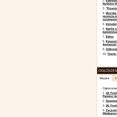
2.
Everyth
Nothing H
3.
"Przech
4.
Muzyka 
recenzja p
szumienie
5.
Intruder
6.
Naród n
kamienio
7.
Eidos
8.
Kwasożł
Agnieszki
9.
Odbycie
10.
Teoria
OGŁOSZEN
Muzyka
F
Ogłoszeni
1.
18. Fest
Pamięci A
2.
Summer 
3.
26. Fes
4.
Życzym
Wielkanoc