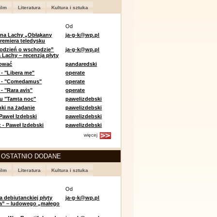
ilm
Literatura
Kultura i sztuka
Od
 na Lachy „Obłąkany
ja-g-k@wp.pl
premiera teledysku
odzień o wschodzie”
ja-g-k@wp.pl
 Lachy – recenzja płyty
lować
pandaredski
 - "Libera me"
operate
e - "Comedamus"
operate
- "Rara avis"
operate
u "Tamta noc"
pawelizdebski
nki na żądanie
pawelizdebski
 Paweł Izdebski
pawelizdebski
 - Paweł Izdebski
pawelizdebski
więcej
 OSTATNIO DODANE
ilm
Literatura
Kultura i sztuka
Od
a debiutanckiej płyty
ja-g-k@wp.pl
lia” – ludowego „małego