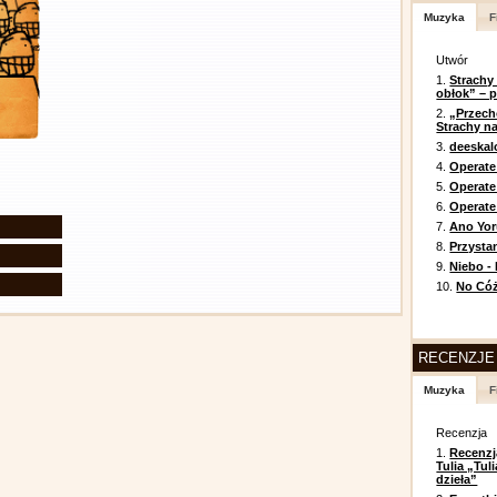
Muzyka
F
Utwór
1.
Strachy
obłok” – 
2.
„Przech
Strachy na
3.
deeska
4.
Operate
5.
Operat
6.
Operate 
7.
Ano Yor
8.
Przysta
9.
Niebo -
10.
No Cóż
RECENZJE
Muzyka
F
Recenzja
1.
Recenzj
Tulia „Tu
dzieła”