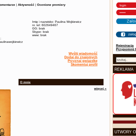
omentarze
|
Aktywność
|
Ocenione premiery
Imię i nazwisko: Paulina Wojkiewicz
nr. tel: 602649467
GG: brak
Skype: brak
www: brak
:
paulinawojkiewicz
Rejestracja
Przypomnij 
Wyślij wiadomość
Dodaj do znajomych
Przyznaj gwiazdkę
Skomentuj profil
REKLAMA
O mnie
więcej »
UTWORY O