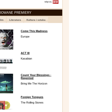
więcej
DOWANE PREMIERY
ilm
Literatura
Kultura i sztuka
Come This Madness
Europe
ACT III
Kasabian
Count Your Blessings -
Repented
Bring Me The Horizon
Foreign Tongues
The Rolling Stones