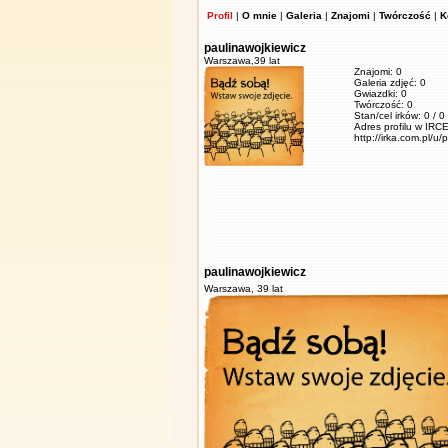
Profil
|
O mnie
|
Galeria
|
Znajomi
|
Twórczość
|
K
paulinawojkiewicz
Warszawa,
39 lat
Znajomi: 0
Galeria zdjęć: 0
Gwiazdki: 0
Twórczość: 0
Stan/cel irków: 0 / 0
Adres profilu w IRCE
http://irka.com.pl/u/
paulinawojkiewicz
Warszawa,
39 lat