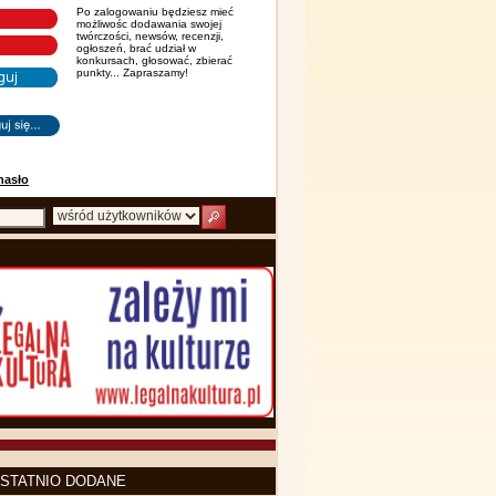
Po zalogowaniu będziesz mieć
możliwośc dodawania swojej
twórczości, newsów, recenzji,
ogłoszeń, brać udział w
konkursach, głosować, zbierać
punkty... Zapraszamy!
hasło
STATNIO DODANE