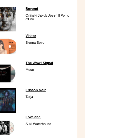
Beyond
Orliński Jakub Józef, Il Pomo
d'Oro
Visitor
Sienna Spiro
The Wow! Signal
Muse
Frisson Noir
Tarja
Loveland
Suki Waterhouse