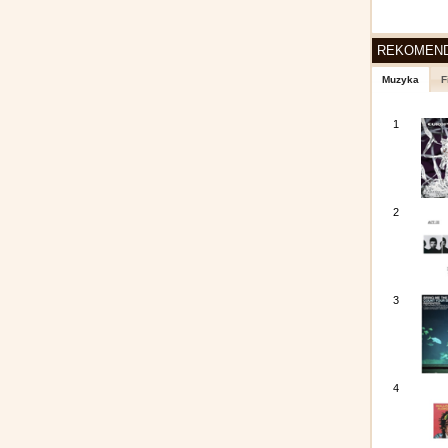
REKOMEN
Muzyka
F
1
2
3
4