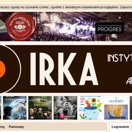
ażasz zgodę na używanie cookie, zgodnie z aktualnymi ustawieniami przeglądarki. Zapozna
rsy
Patronaty
Logowanie