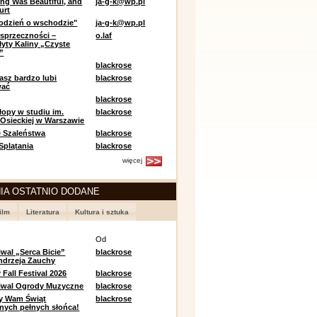
ing Was Beautiful, and
ja-g-k@wp.pl
urt
odzień o wschodzie"
ja-g-k@wp.pl
sprzeczności –
o.laf
łyty Kaliny „Czyste
”
blackrose
asz bardzo lubi
blackrose
wać
blackrose
opy w studiu im.
blackrose
 Osieckiej w Warszawie
 Szaleństwa
blackrose
 Splątania
blackrose
więcej
IA OSTATNIO DODANE
ilm
Literatura
Kultura i sztuka
e
Od
iwal „Serca Bicie”
blackrose
ndrzeja Zauchy
Fall Festival 2026
blackrose
tiwal Ogrody Muzyczne
blackrose
y Wam Świąt
blackrose
nych pełnych słońca!