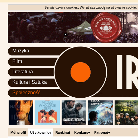
Serwis używa cookies. Wyrażasz zgodę na używanie cookie, zg
Muzyka
Film
Literatura
Kultura i Sztuka
Społeczność
Mój profil
Użytkownicy
Rankingi
Konkursy
Patronaty