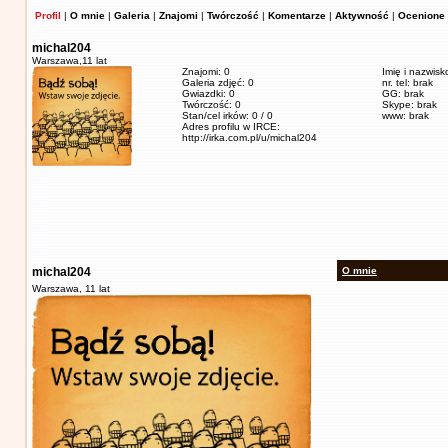
Profil
|
O mnie
|
Galeria
|
Znajomi
|
Twórczość
|
Komentarze
|
Aktywność
|
Ocenione 
michal204
Warszawa,
11 lat
Znajomi: 0
Imię i nazwisk
Galeria zdjęć: 0
nr. tel: brak
Gwiazdki: 0
GG: brak
Twórczość: 0
Skype: brak
Stan/cel irków: 0 / 0
www: brak
Adres profilu w IRCE:
http://irka.com.pl/u/michal204
michal204
O mnie
Warszawa,
11 lat