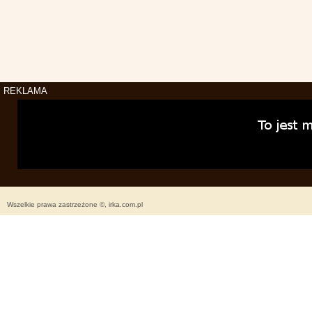
REKLAMA
Wszelkie prawa zastrzeżone ©, irka.com.pl