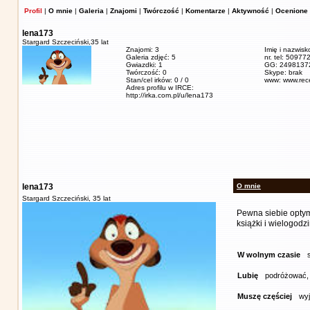
Profil
|
O mnie
|
Galeria
|
Znajomi
|
Twórczość
|
Komentarze
|
Aktywność
|
Ocenione 
lena173
Stargard Szczeciński,
35 lat
Znajomi: 3
Imię i nazwisk
Galeria zdjęć: 5
nr. tel: 5097
Gwiazdki: 1
GG: 2498137
Twórczość: 0
Skype: brak
Stan/cel irków: 0 / 0
www: www.rece
Adres profilu w IRCE:
http://irka.com.pl/u/lena173
lena173
O mnie
Stargard Szczeciński,
35 lat
Pewna siebie optym
książki i wielogodz
W wolnym czasie
Lubię
podróżować, 
Muszę częściej
wy