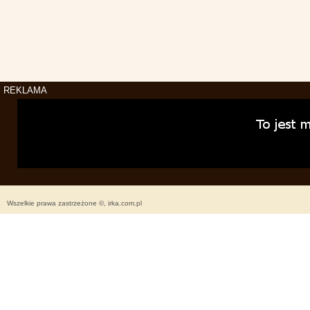
REKLAMA
Wszelkie prawa zastrzeżone ©, irka.com.pl