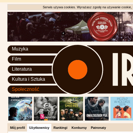
Serwis używa cookies. Wyrażasz zgodę na używanie cookie, zg
Muzyka
Film
Literatura
Kultura i Sztuka
Społeczność
Mój profil
Użytkownicy
Rankingi
Konkursy
Patronaty