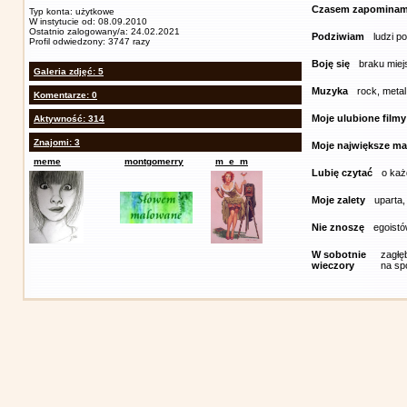
Czasem zapomina
Typ konta: użytkowe
W instytucie od: 08.09.2010
Ostatnio zalogowany/a: 24.02.2021
Podziwiam
ludzi p
Profil odwiedzony: 3747 razy
Boję się
braku miej
Galeria zdjęć: 5
Muzyka
rock, metal
Komentarze: 0
Moje ulubione filmy
Aktywność: 314
Znajomi: 3
Moje największe ma
meme
montgomerry
m_e_m
Lubię czytać
o każ
Moje zalety
uparta,
Nie znoszę
egoistó
W sobotnie
zagłę
wieczory
na sp