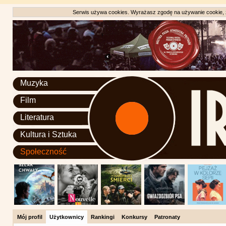
Serwis używa cookies. Wyrażasz zgodę na używanie cookie, zg
Muzyka
Film
Literatura
Kultura i Sztuka
Społeczność
Mój profil
Użytkownicy
Rankingi
Konkursy
Patronaty