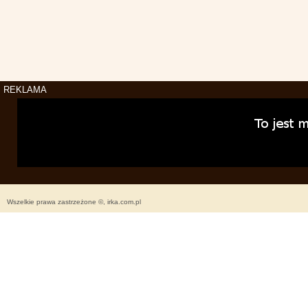
REKLAMA
Wszelkie prawa zastrzeżone ©, irka.com.pl