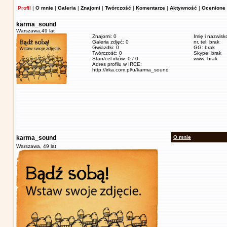
Profil
|
O mnie
|
Galeria
|
Znajomi
|
Twórczość
|
Komentarze
|
Aktywność
|
Ocenione 
karma_sound
Warszawa,
49 lat
Znajomi: 0
Imię i nazwisk
Galeria zdjęć: 0
nr. tel: brak
Gwiazdki: 0
GG: brak
Twórczość: 0
Skype: brak
Stan/cel irków: 0 / 0
www: brak
Adres profilu w IRCE:
http://irka.com.pl/u/karma_sound
karma_sound
O mnie
Warszawa,
49 lat