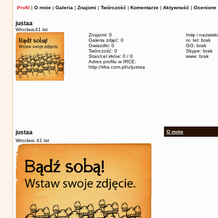
Profil
|
O mnie
|
Galeria
|
Znajomi
|
Twórczość
|
Komentarze
|
Aktywność
|
Ocenione 
justaa
Wrocław,
41 lat
Znajomi: 0
Imię i nazwisk
Galeria zdjęć: 0
nr. tel: brak
Gwiazdki: 0
GG: brak
Twórczość: 0
Skype: brak
Stan/cel irków: 0 / 0
www: brak
Adres profilu w IRCE:
http://irka.com.pl/u/justaa
justaa
O mnie
Wrocław,
41 lat