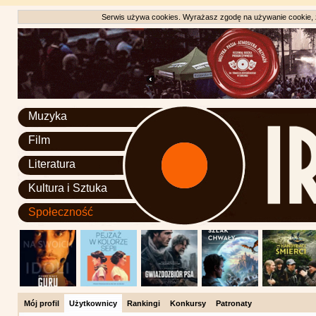
Serwis używa cookies. Wyrażasz zgodę na używanie cookie, zg
Muzyka
Film
Literatura
Kultura i Sztuka
Społeczność
Mój profil
Użytkownicy
Rankingi
Konkursy
Patronaty