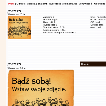
Profil
|
O mnie
|
Galeria
|
Znajomi
|
Twórczość
|
Komentarze
|
Aktywność
|
Ocenione 
j25071972
Warszawa,
26 lat
Znajomi: 0
Imię i nazwis
Galeria zdjęć: 0
nr. tel: 6607
Gwiazdki: 0
GG: brak
Twórczość: 0
Skype: brak
Stan/cel irków: 0 / 0
www: brak
Adres profilu w IRCE:
http://irka.com.pl/u/j25071972
j25071972
O mnie
Warszawa,
26 lat