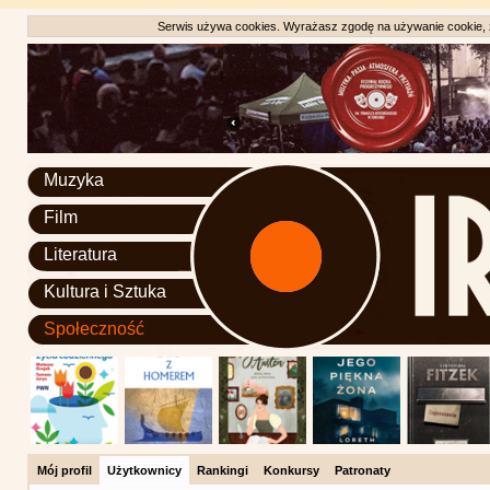
Serwis używa cookies. Wyrażasz zgodę na używanie cookie, zg
Muzyka
Film
Literatura
Kultura i Sztuka
Społeczność
Mój profil
Użytkownicy
Rankingi
Konkursy
Patronaty