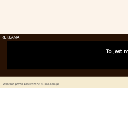
REKLAMA
Wszelkie prawa zastrzeżone ©, irka.com.pl