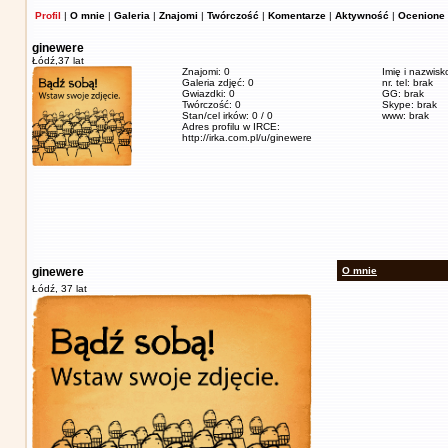
Profil
|
O mnie
|
Galeria
|
Znajomi
|
Twórczość
|
Komentarze
|
Aktywność
|
Ocenione 
ginewere
Łódź,
37 lat
Znajomi: 0
Imię i nazwisk
Galeria zdjęć: 0
nr. tel: brak
Gwiazdki: 0
GG: brak
Twórczość: 0
Skype: brak
Stan/cel irków: 0 / 0
www: brak
Adres profilu w IRCE:
http://irka.com.pl/u/ginewere
ginewere
O mnie
Łódź,
37 lat