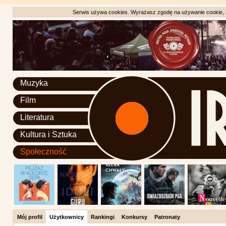
Serwis używa cookies. Wyrażasz zgodę na używanie cookie, zg
Muzyka
Film
Literatura
Kultura i Sztuka
Społeczność
Mój profil
Użytkownicy
Rankingi
Konkursy
Patronaty