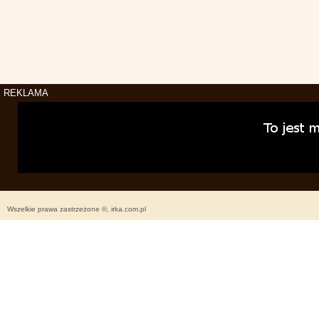
REKLAMA
Wszelkie prawa zastrzeżone ©, irka.com.pl