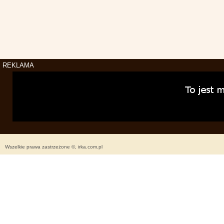
REKLAMA
Wszelkie prawa zastrzeżone ©, irka.com.pl