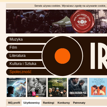
Serwis używa cookies. Wyrażasz zgodę na używanie cookie, zg
Muzyka
Film
Literatura
Kultura i Sztuka
Społeczność
Mój profil
Użytkownicy
Rankingi
Konkursy
Patronaty