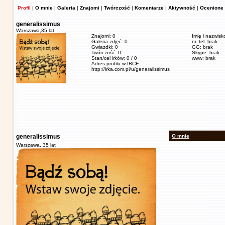
Profil
|
O mnie
|
Galeria
|
Znajomi
|
Twórczość
|
Komentarze
|
Aktywność
|
Ocenione 
generalissimus
Warszawa,
35 lat
Znajomi: 0
Imię i nazwisk
Galeria zdjęć: 0
nr. tel: brak
Gwiazdki: 0
GG: brak
Twórczość: 0
Skype: brak
Stan/cel irków: 0 / 0
www: brak
Adres profilu w IRCE:
http://irka.com.pl/u/generalissimus
generalissimus
O mnie
Warszawa,
35 lat