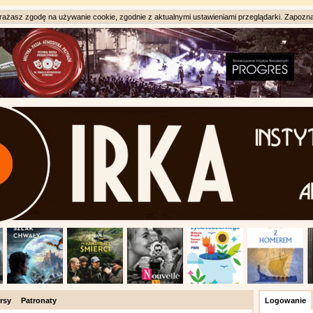
ażasz zgodę na używanie cookie, zgodnie z aktualnymi ustawieniami przeglądarki. Zapozna
rsy
Patronaty
Logowanie