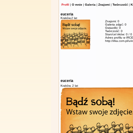
Profil
|
O mnie
|
Galeria
|
Znajomi
|
Twórczość
|
K
euceria
Kraków,
2 lat
Znajomi: 0
Galeria zdjęć: 0
Gwiazdki: 0
Twórczość: 0
Stan/cel irków: 0 / 0
Adres profilu w IRCE
http://irka.com.pl/u/
euceria
Kraków,
2 lat