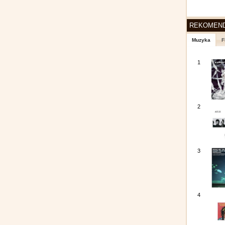
REKOMEN
Muzyka
F
1
2
3
4