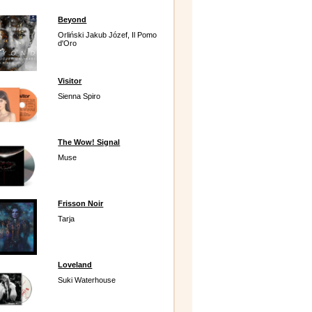
Beyond
Orliński Jakub Józef, Il Pomo
d'Oro
Visitor
Sienna Spiro
The Wow! Signal
Muse
Frisson Noir
Tarja
Loveland
Suki Waterhouse