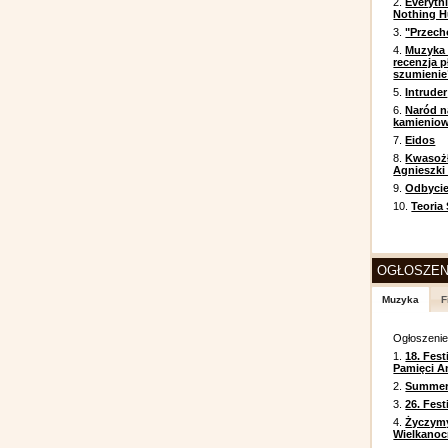
2.
Everyth
Nothing H
3.
"Przech
4.
Muzyka 
recenzja p
szumienie
5.
Intruder
6.
Naród n
kamienio
7.
Eidos
8.
Kwasożł
Agnieszki
9.
Odbycie
10.
Teoria
OGŁOSZEN
Muzyka
F
Ogłoszeni
1.
18. Fest
Pamięci A
2.
Summer 
3.
26. Fes
4.
Życzym
Wielkanoc