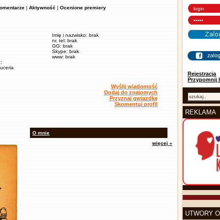
omentarze
|
Aktywność
|
Ocenione premiery
Imię i nazwisko: brak
nr. tel: brak
GG: brak
Skype: brak
www: brak
:
euceria
Rejestracja
Przypomnij 
Wyślij wiadomość
Dodaj do znajomych
Przyznaj gwiazdkę
Skomentuj profil
REKLAMA
O mnie
więcej »
UTWORY O