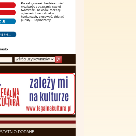
Po zalogowaniu będziesz mieć
możliwośc dodawania swojej
twórczości, newsów, recenzji,
ogłoszeń, brać udział w
konkursach, głosować, zbierać
punkty... Zapraszamy!
hasło
STATNIO DODANE