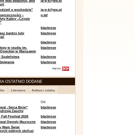
ing Was Beautiful, and
ja-g-k@wp.pl
urt
odzień o wschodzie"
ja-g-k@wp.pl
sprzeczności –
o.laf
łyty Kaliny „Czyste
”
blackrose
asz bardzo lubi
blackrose
wać
blackrose
opy w studiu im.
blackrose
 Osieckiej w Warszawie
 Szaleństwa
blackrose
 Splątania
blackrose
więcej
IA OSTATNIO DODANE
ilm
Literatura
Kultura i sztuka
e
Od
iwal „Serca Bicie”
blackrose
ndrzeja Zauchy
Fall Festival 2026
blackrose
tiwal Ogrody Muzyczne
blackrose
y Wam Świąt
blackrose
nych pełnych słońca!