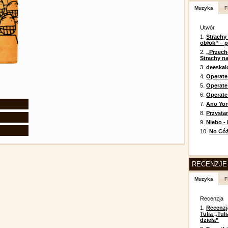
Muzyka
F
Utwór
1.
Strachy
obłok” – 
2.
„Przech
Strachy na
3.
deeska
4.
Operate
5.
Operat
6.
Operate 
7.
Ano Yor
8.
Przysta
9.
Niebo -
10.
No Cóż
RECENZJE
Muzyka
F
Recenzja
1.
Recenzj
Tulia „Tu
dzieła”