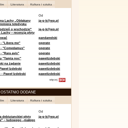
ilm
Literatura
Kultura i sztuka
Od
 na Lachy „Obłąkany
ja-g-k@wp.pl
premiera teledysku
odzień o wschodzie”
ja-g-k@wp.pl
 Lachy – recenzja płyty
lować
pandaredski
 - "Libera me"
operate
e - "Comedamus"
operate
- "Rara avis"
operate
u "Tamta noc"
pawelizdebski
nki na żądanie
pawelizdebski
 Paweł Izdebski
pawelizdebski
 - Paweł Izdebski
pawelizdebski
więcej
 OSTATNIO DODANE
ilm
Literatura
Kultura i sztuka
Od
a debiutanckiej płyty
ja-g-k@wp.pl
lia” – ludowego „małego