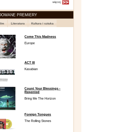
więcej
DOWANE PREMIERY
ilm
Literatura
Kultura i sztuka
Come This Madness
Europe
ACT III
Kasabian
Count Your Blessings -
Repented
Bring Me The Horizon
Foreign Tongues
The Rolling Stones