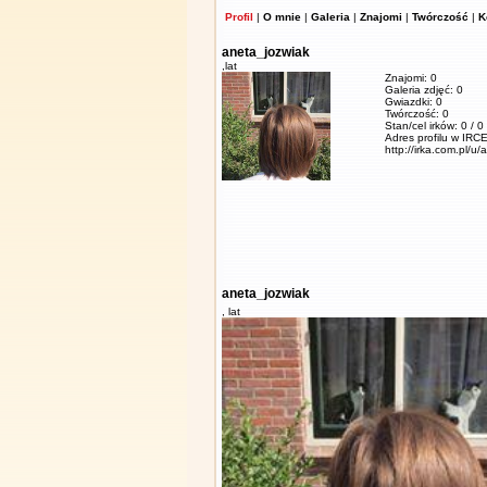
Profil
|
O mnie
|
Galeria
|
Znajomi
|
Twórczość
|
K
aneta_jozwiak
,
lat
Znajomi: 0
Galeria zdjęć: 0
Gwiazdki: 0
Twórczość: 0
Stan/cel irków: 0 / 0
Adres profilu w IRCE
http://irka.com.pl/u
aneta_jozwiak
,
lat