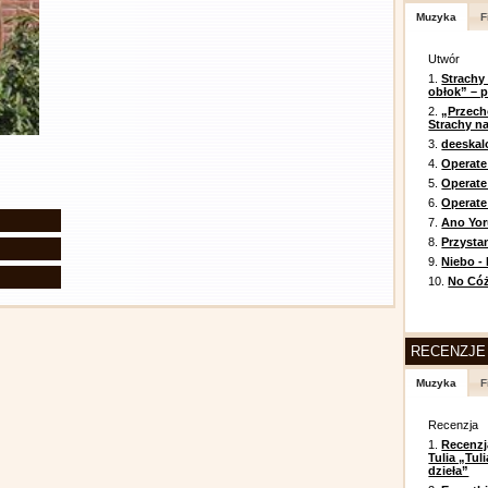
Muzyka
F
Utwór
1.
Strachy
obłok” – 
2.
„Przech
Strachy na
3.
deeska
4.
Operate
5.
Operat
6.
Operate 
7.
Ano Yor
8.
Przysta
9.
Niebo -
10.
No Cóż
RECENZJE
Muzyka
F
Recenzja
1.
Recenzj
Tulia „Tu
dzieła”