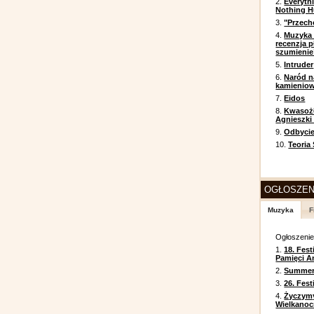
2.
Everyth
Nothing H
3.
"Przech
4.
Muzyka 
recenzja p
szumienie
5.
Intruder
6.
Naród n
kamienio
7.
Eidos
8.
Kwasożł
Agnieszki
9.
Odbycie
10.
Teoria
OGŁOSZEN
Muzyka
F
Ogłoszeni
1.
18. Fest
Pamięci A
2.
Summer 
3.
26. Fes
4.
Życzym
Wielkanoc