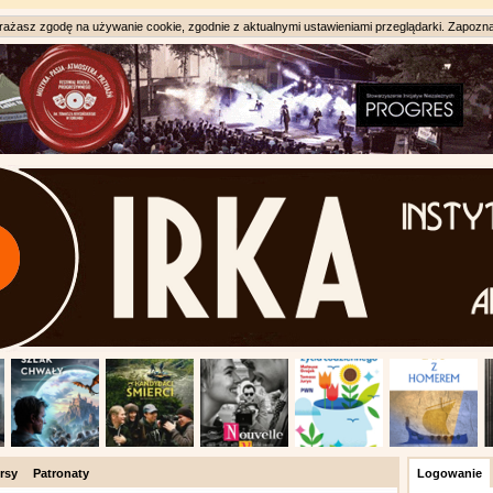
ażasz zgodę na używanie cookie, zgodnie z aktualnymi ustawieniami przeglądarki. Zapozna
rsy
Patronaty
Logowanie