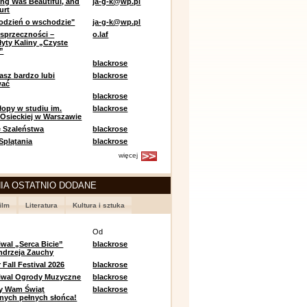
ing Was Beautiful, and
ja-g-k@wp.pl
urt
odzień o wschodzie"
ja-g-k@wp.pl
sprzeczności –
o.laf
łyty Kaliny „Czyste
”
blackrose
asz bardzo lubi
blackrose
wać
blackrose
opy w studiu im.
blackrose
 Osieckiej w Warszawie
 Szaleństwa
blackrose
 Splątania
blackrose
więcej
IA OSTATNIO DODANE
ilm
Literatura
Kultura i sztuka
e
Od
iwal „Serca Bicie”
blackrose
ndrzeja Zauchy
Fall Festival 2026
blackrose
tiwal Ogrody Muzyczne
blackrose
y Wam Świąt
blackrose
nych pełnych słońca!