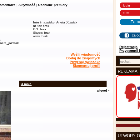
omentarze
|
Aktywność
|
Ocenione premiery
Imię i nazwisko: Aneta Jóźwiak
nr. tel: brak
GG: brak
Skype: brak
www: brak
:
/aneta_jozwiak
Rejestracja
Przypomnij 
Wyślij wiadomość
Dodaj do znajomych
Przyznaj gwiazdkę
Skomentuj profil
REKLAMA
O mnie
więcej »
UTWORY O