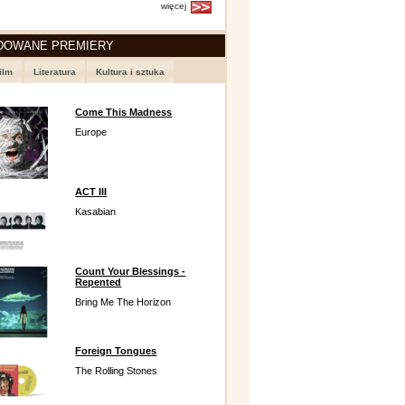
więcej
DOWANE PREMIERY
ilm
Literatura
Kultura i sztuka
Come This Madness
Europe
ACT III
Kasabian
Count Your Blessings -
Repented
Bring Me The Horizon
Foreign Tongues
The Rolling Stones