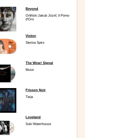
Beyond
Orliński Jakub Józef, Il Pomo
d'Oro
Visitor
Sienna Spiro
The Wow! Signal
Muse
Frisson Noir
Tarja
Loveland
Suki Waterhouse