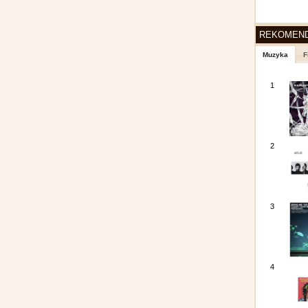
REKOMEN
Muzyka
F
1
2
3
4