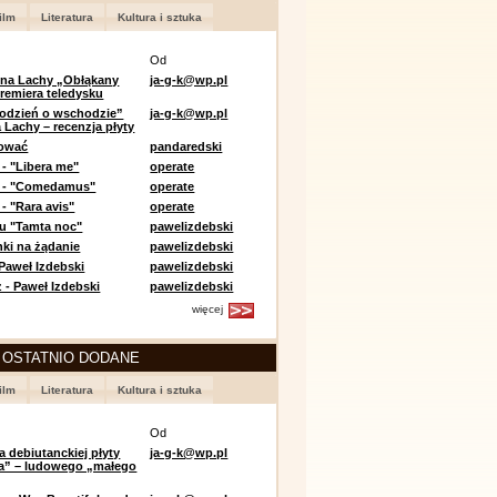
ilm
Literatura
Kultura i sztuka
Od
 na Lachy „Obłąkany
ja-g-k@wp.pl
premiera teledysku
odzień o wschodzie”
ja-g-k@wp.pl
 Lachy – recenzja płyty
lować
pandaredski
 - "Libera me"
operate
e - "Comedamus"
operate
- "Rara avis"
operate
u "Tamta noc"
pawelizdebski
nki na żądanie
pawelizdebski
 Paweł Izdebski
pawelizdebski
 - Paweł Izdebski
pawelizdebski
więcej
 OSTATNIO DODANE
ilm
Literatura
Kultura i sztuka
Od
a debiutanckiej płyty
ja-g-k@wp.pl
lia” – ludowego „małego