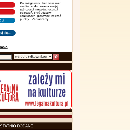
Po zalogowaniu będziesz mieć
możliwośc dodawania swojej
twórczości, newsów, recenzji,
ogłoszeń, brać udział w
konkursach, głosować, zbierać
punkty... Zapraszamy!
hasło
STATNIO DODANE