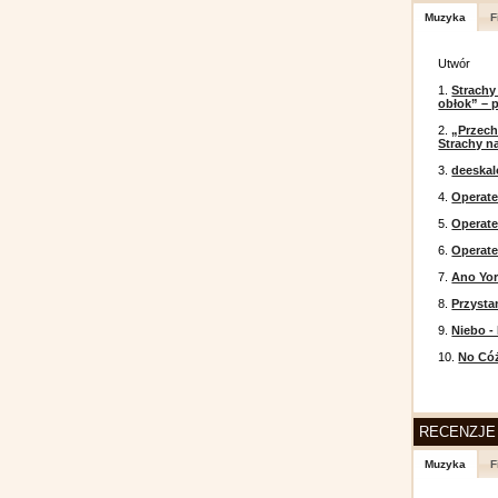
Muzyka
F
Utwór
1.
Strachy
obłok” – 
2.
„Przech
Strachy na
3.
deeska
4.
Operate
5.
Operat
6.
Operate
7.
Ano Yor
8.
Przysta
9.
Niebo -
10.
No Cóż
RECENZJE
Muzyka
F