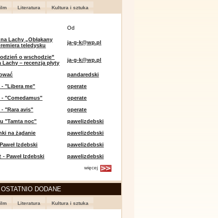
ilm
Literatura
Kultura i sztuka
Od
 na Lachy „Obłąkany
ja-g-k@wp.pl
premiera teledysku
odzień o wschodzie”
ja-g-k@wp.pl
 Lachy – recenzja płyty
lować
pandaredski
 - "Libera me"
operate
e - "Comedamus"
operate
 - "Rara avis"
operate
u "Tamta noc"
pawelizdebski
nki na żądanie
pawelizdebski
 Paweł Izdebski
pawelizdebski
 - Paweł Izdebski
pawelizdebski
więcej
 OSTATNIO DODANE
ilm
Literatura
Kultura i sztuka