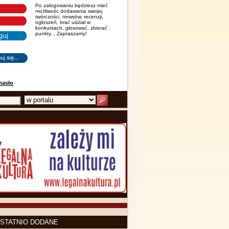
Po zalogowaniu będziesz mieć
możliwośc dodawania swojej
twórczości, newsów, recenzji,
ogłoszeń, brać udział w
konkursach, głosować, zbierać
punkty... Zapraszamy!
hasło
STATNIO DODANE