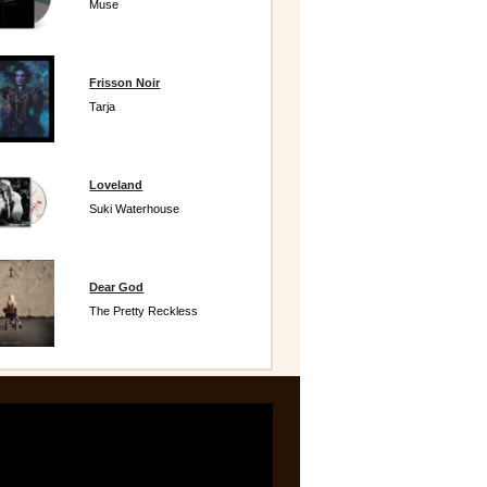
Muse
Frisson Noir
Tarja
Loveland
Suki Waterhouse
Dear God
The Pretty Reckless