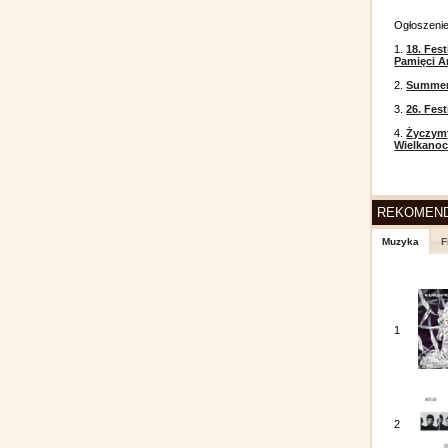
Ogłoszeni
1.
18. Fest
Pamięci A
2.
Summer 
3.
26. Fes
4.
Życzym
Wielkanoc
REKOMEN
Muzyka
F
1
2