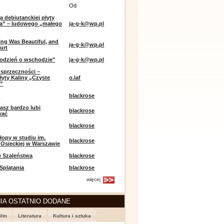
Od
a debiutanckiej płyty
lia” – ludowego „małego
ja-g-k@wp.pl
ing Was Beautiful, and
ja-g-k@wp.pl
urt
odzień o wschodzie"
ja-g-k@wp.pl
sprzeczności –
łyty Kaliny „Czyste
o.laf
e”
r
blackrose
asz bardzo lubi
blackrose
wać
blackrose
opy w studiu im.
blackrose
 Osieckiej w Warszawie
e Szaleństwa
blackrose
 Splątania
blackrose
więcej
IA OSTATNIO DODANE
ilm
Literatura
Kultura i sztuka