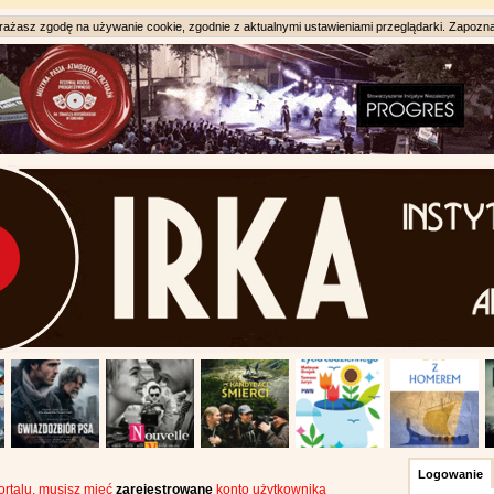
ażasz zgodę na używanie cookie, zgodnie z aktualnymi ustawieniami przeglądarki. Zapozna
Logowanie
portalu, musisz mieć
zarejestrowane
konto użytkownika