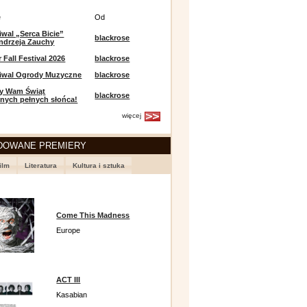
e
Od
iwal „Serca Bicie”
blackrose
ndrzeja Zauchy
Fall Festival 2026
blackrose
tiwal Ogrody Muzyczne
blackrose
y Wam Świąt
blackrose
nych pełnych słońca!
więcej
DOWANE PREMIERY
ilm
Literatura
Kultura i sztuka
Come This Madness
Europe
ACT III
Kasabian