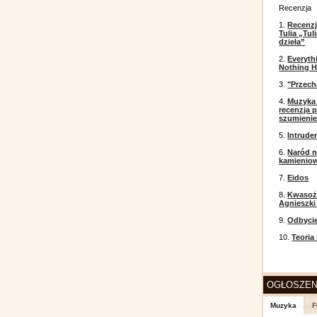
Recenzja
1.
Recenzj
Tulia „Tu
dzieła”
2.
Everyth
Nothing H
3.
"Przech
4.
Muzyka 
recenzja p
szumieni
5.
Intrude
6.
Naród n
kamienio
7.
Eidos
8.
Kwasożł
Agnieszki
9.
Odbyci
10.
Teoria
OGŁOSZEN
Muzyka
F