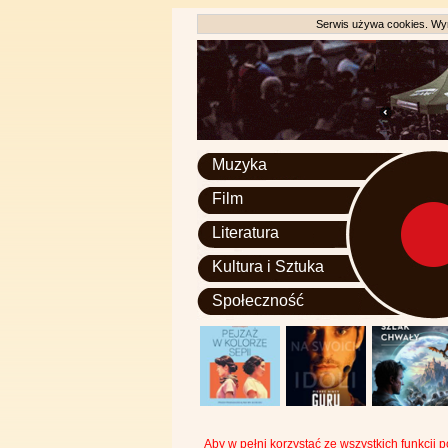
Serwis używa cookies. Wyr
Muzyka
Film
Literatura
Kultura i Sztuka
Społeczność
Aby w pełni korzystać ze wszystkich funkcji 