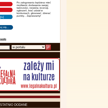
Po zalogowaniu będziesz mieć
możliwośc dodawania swojej
twórczości, newsów, recenzji,
ogłoszeń, brać udział w
konkursach, głosować, zbierać
punkty... Zapraszamy!
hasło
STATNIO DODANE