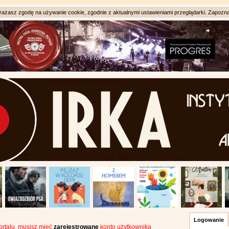
ażasz zgodę na używanie cookie, zgodnie z aktualnymi ustawieniami przeglądarki. Zapozna
Logowanie
portalu, musisz mieć
zarejestrowane
konto użytkownika