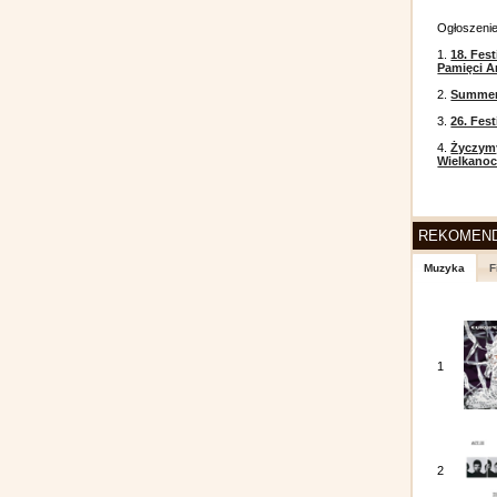
Ogłoszeni
1.
18. Fest
Pamięci A
2.
Summer 
3.
26. Fes
4.
Życzym
Wielkanoc
REKOMEN
Muzyka
F
1
2