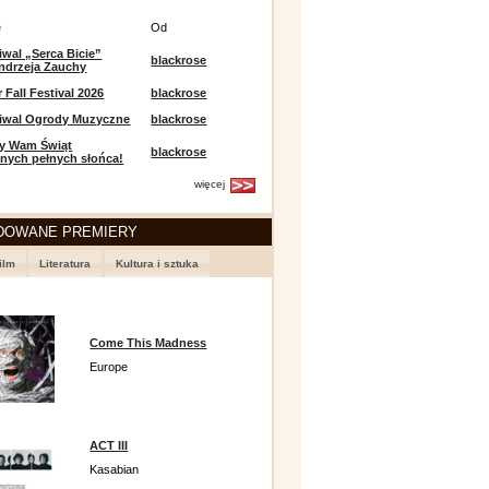
e
Od
iwal „Serca Bicie”
blackrose
ndrzeja Zauchy
Fall Festival 2026
blackrose
tiwal Ogrody Muzyczne
blackrose
y Wam Świąt
blackrose
nych pełnych słońca!
więcej
DOWANE PREMIERY
ilm
Literatura
Kultura i sztuka
Come This Madness
Europe
ACT III
Kasabian