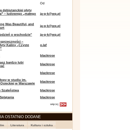
Od
a debiutanckiej płyty
lia” – ludowego „małego
ja-g-k@wp.pl
ing Was Beautiful, and
ja-g-k@wp.pl
urt
odzień o wschodzie"
ja-g-k@wp.pl
sprzeczności –
łyty Kaliny „Czyste
o.laf
e”
r
blackrose
asz bardzo lubi
blackrose
wać
blackrose
opy w studiu im.
blackrose
 Osieckiej w Warszawie
e Szaleństwa
blackrose
 Splątania
blackrose
więcej
IA OSTATNIO DODANE
ilm
Literatura
Kultura i sztuka