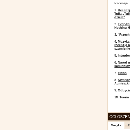
Recenzja
1.
Recenzj
Tulia „Tu
dzieła”
2.
Everyth
Nothing H
3.
"Przech
4.
Muzyka 
recenzja p
szumieni
5.
Intrude
6.
Naród n
kamienio
7.
Eidos
8.
Kwasożł
Agnieszki
9.
Odbyci
10.
Teoria
OGŁOSZEN
Muzyka
F