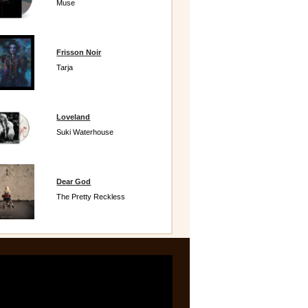
Muse
Frisson Noir
Tarja
Loveland
Suki Waterhouse
Dear God
The Pretty Reckless