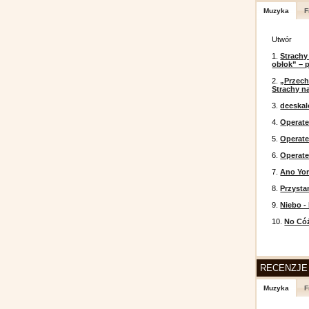
Muzyka
F
Utwór
1.
Strachy
obłok” – 
2.
„Przech
Strachy na
3.
deeska
4.
Operate
5.
Operat
6.
Operate
7.
Ano Yor
8.
Przysta
9.
Niebo -
10.
No Cóż
RECENZJE
Muzyka
F