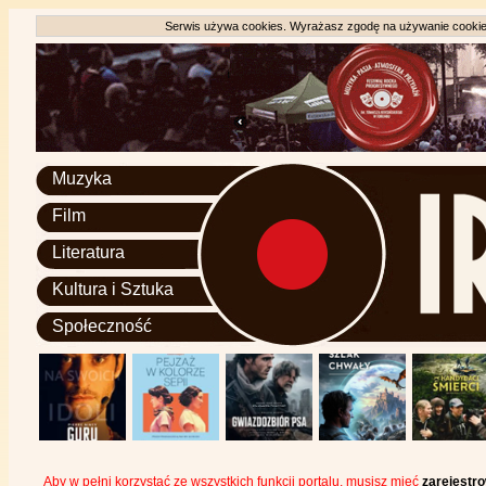
Serwis używa cookies. Wyrażasz zgodę na używanie cookie, 
Muzyka
Film
Literatura
Kultura i Sztuka
Społeczność
Aby w pełni korzystać ze wszystkich funkcji portalu, musisz mieć
zarejestr