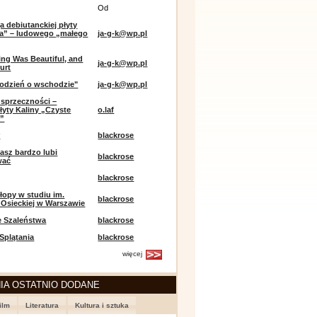
Od
a debiutanckiej płyty
lia” – ludowego „małego
ja-g-k@wp.pl
ing Was Beautiful, and
ja-g-k@wp.pl
urt
odzień o wschodzie"
ja-g-k@wp.pl
sprzeczności –
łyty Kaliny „Czyste
o.laf
e”
r
blackrose
asz bardzo lubi
blackrose
wać
blackrose
opy w studiu im.
blackrose
 Osieckiej w Warszawie
e Szaleństwa
blackrose
 Splątania
blackrose
więcej
IA OSTATNIO DODANE
ilm
Literatura
Kultura i sztuka