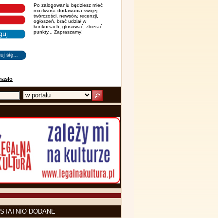
Po zalogowaniu będziesz mieć
możliwośc dodawania swojej
twórczości, newsów, recenzji,
ogłoszeń, brać udział w
konkursach, głosować, zbierać
punkty... Zapraszamy!
hasło
STATNIO DODANE