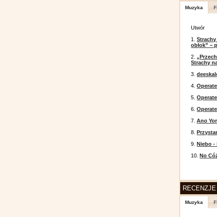
Muzyka
F
Utwór
1.
Strachy
obłok” – 
2.
„Przech
Strachy na
3.
deeska
4.
Operate
5.
Operat
6.
Operate
7.
Ano Yor
8.
Przysta
9.
Niebo -
10.
No Cóż
RECENZJE
Muzyka
F