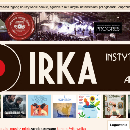
ażasz zgodę na używanie cookie, zgodnie z aktualnymi ustawieniami przeglądarki. Zapozna
Logowanie
portalu, musisz mieć
zarejestrowane
konto użytkownika