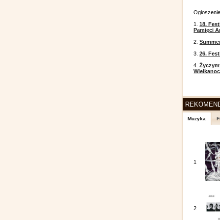
Ogłoszeni
1.
18. Fest
Pamięci A
2.
Summer 
3.
26. Fes
4.
Życzym
Wielkanoc
REKOMEN
Muzyka
F
1
2