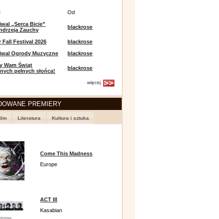
e
Od
iwal „Serca Bicie”
blackrose
ndrzeja Zauchy
Fall Festival 2026
blackrose
tiwal Ogrody Muzyczne
blackrose
y Wam Świąt
blackrose
nych pełnych słońca!
więcej
DOWANE PREMIERY
ilm
Literatura
Kultura i sztuka
Come This Madness
Europe
ACT III
Kasabian