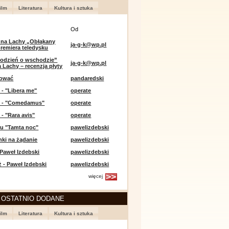
ilm
Literatura
Kultura i sztuka
Od
 na Lachy „Obłąkany
ja-g-k@wp.pl
premiera teledysku
odzień o wschodzie”
ja-g-k@wp.pl
 Lachy – recenzja płyty
lować
pandaredski
 - "Libera me"
operate
e - "Comedamus"
operate
 - "Rara avis"
operate
u "Tamta noc"
pawelizdebski
nki na żądanie
pawelizdebski
 Paweł Izdebski
pawelizdebski
 - Paweł Izdebski
pawelizdebski
więcej
 OSTATNIO DODANE
ilm
Literatura
Kultura i sztuka