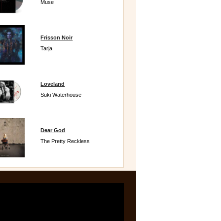
Muse
Frisson Noir
Tarja
Loveland
Suki Waterhouse
Dear God
The Pretty Reckless