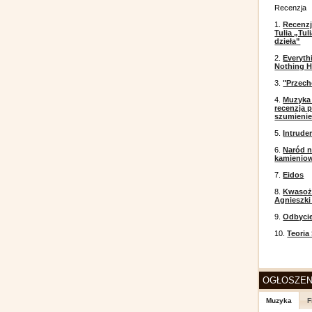
Recenzja
1.
Recenzj
Tulia „Tu
dzieła”
2.
Everyth
Nothing H
3.
"Przech
4.
Muzyka 
recenzja p
szumieni
5.
Intrude
6.
Naród n
kamienio
7.
Eidos
8.
Kwasożł
Agnieszki
9.
Odbyci
10.
Teoria
OGŁOSZEN
Muzyka
F