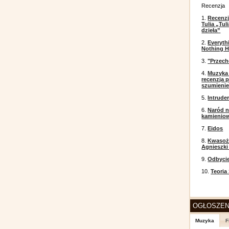
Recenzja
1.
Recenzj
Tulia „Tu
dzieła”
2.
Everyth
Nothing H
3.
"Przech
4.
Muzyka 
recenzja p
szumieni
5.
Intrude
6.
Naród n
kamienio
7.
Eidos
8.
Kwasożł
Agnieszki
9.
Odbyci
10.
Teoria
OGŁOSZEN
Muzyka
F