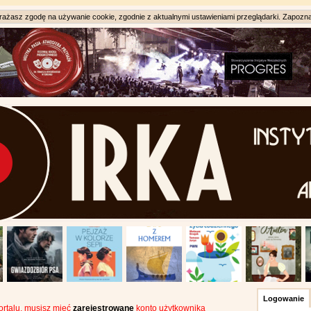
ażasz zgodę na używanie cookie, zgodnie z aktualnymi ustawieniami przeglądarki. Zapozna
Logowanie
portalu, musisz mieć
zarejestrowane
konto użytkownika