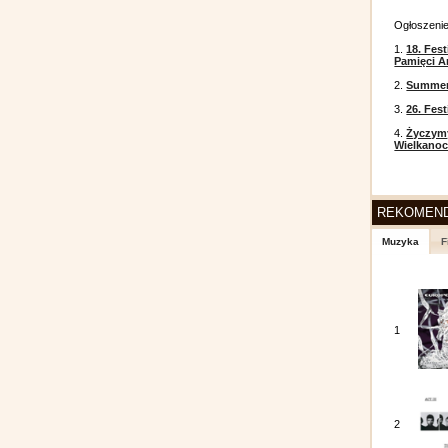
Ogłoszeni
1.
18. Fest
Pamięci A
2.
Summer 
3.
26. Fes
4.
Życzym
Wielkanoc
REKOMEN
Muzyka
F
1
2