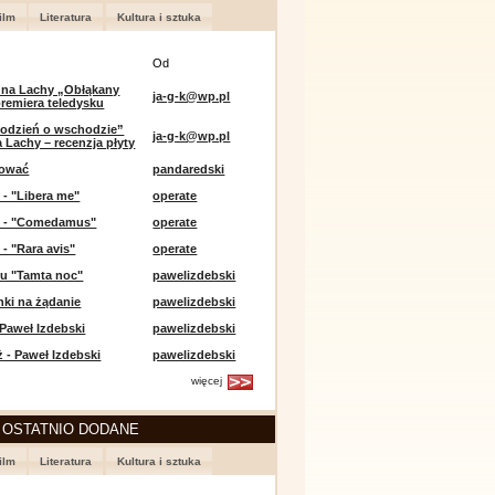
ilm
Literatura
Kultura i sztuka
Od
 na Lachy „Obłąkany
ja-g-k@wp.pl
premiera teledysku
odzień o wschodzie”
ja-g-k@wp.pl
 Lachy – recenzja płyty
lować
pandaredski
 - "Libera me"
operate
e - "Comedamus"
operate
 - "Rara avis"
operate
u "Tamta noc"
pawelizdebski
nki na żądanie
pawelizdebski
 Paweł Izdebski
pawelizdebski
 - Paweł Izdebski
pawelizdebski
więcej
 OSTATNIO DODANE
ilm
Literatura
Kultura i sztuka