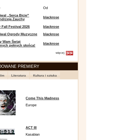
e
Od
iwal „Serca Bicie”
blackrose
ndrzeja Zauchy
Fall Festival 2026
blackrose
tiwal Ogrody Muzyczne
blackrose
y Wam Świąt
blackrose
nych pełnych słońca!
więcej
DOWANE PREMIERY
ilm
Literatura
Kultura i sztuka
Come This Madness
Europe
ACT III
Kasabian