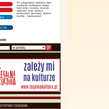
Po zalogowaniu będziesz mieć
możliwośc dodawania swojej
twórczości, newsów, recenzji,
ogłoszeń, brać udział w
konkursach, głosować, zbierać
punkty... Zapraszamy!
hasło
STATNIO DODANE