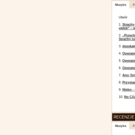
Muzyka
F
Utwór
1.
Strachy
obłok” – 
2.
„Przech
Strachy na
3.
deeska
4.
Operate
5.
Operat
6.
Operate
7.
Ano Yor
8.
Przysta
9.
Niebo -
10.
No Cóż
RECENZJE
Muzyka
F