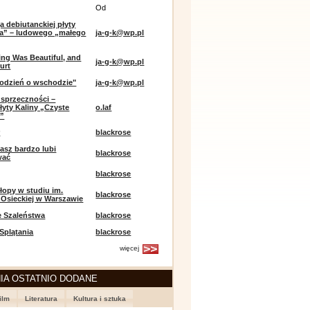
Od
a debiutanckiej płyty
lia” – ludowego „małego
ja-g-k@wp.pl
ing Was Beautiful, and
ja-g-k@wp.pl
urt
odzień o wschodzie"
ja-g-k@wp.pl
sprzeczności –
łyty Kaliny „Czyste
o.laf
e”
r
blackrose
asz bardzo lubi
blackrose
wać
blackrose
opy w studiu im.
blackrose
 Osieckiej w Warszawie
e Szaleństwa
blackrose
 Splątania
blackrose
więcej
IA OSTATNIO DODANE
ilm
Literatura
Kultura i sztuka