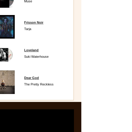
Muse
Frisson Noir
Tarja
Loveland
Suki Waterhouse
Dear God
The Pretty Reckless