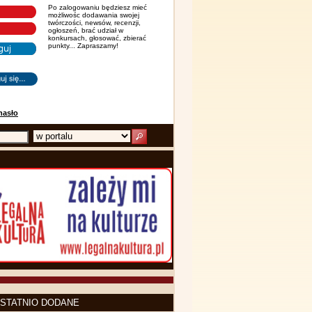
Po zalogowaniu będziesz mieć
możliwośc dodawania swojej
twórczości, newsów, recenzji,
ogłoszeń, brać udział w
konkursach, głosować, zbierać
punkty... Zapraszamy!
hasło
STATNIO DODANE