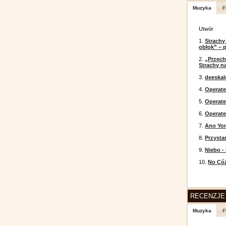
Muzyka
F
Utwór
1.
Strachy
obłok” – 
2.
„Przech
Strachy na
3.
deeska
4.
Operate
5.
Operat
6.
Operate
7.
Ano Yor
8.
Przysta
9.
Niebo -
10.
No Cóż
RECENZJE
Muzyka
F