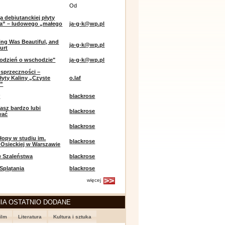
Od
a debiutanckiej płyty
lia” – ludowego „małego
ja-g-k@wp.pl
ing Was Beautiful, and
ja-g-k@wp.pl
urt
odzień o wschodzie"
ja-g-k@wp.pl
sprzeczności –
łyty Kaliny „Czyste
o.laf
e”
r
blackrose
asz bardzo lubi
blackrose
wać
blackrose
opy w studiu im.
blackrose
 Osieckiej w Warszawie
e Szaleństwa
blackrose
 Splątania
blackrose
więcej
IA OSTATNIO DODANE
ilm
Literatura
Kultura i sztuka