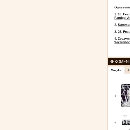
Ogłoszeni
1.
18. Fest
Pamięci A
2.
Summer 
3.
26. Fes
4.
Życzym
Wielkanoc
REKOMEN
Muzyka
F
1
2