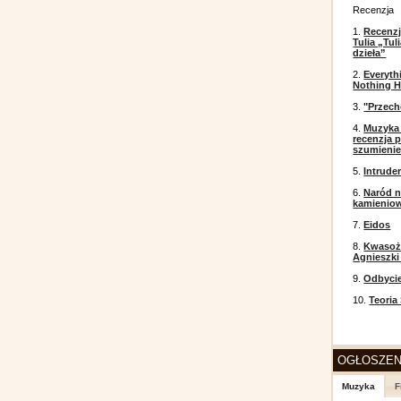
Recenzja
1.
Recenzj
Tulia „Tu
dzieła”
2.
Everyth
Nothing H
3.
"Przech
4.
Muzyka 
recenzja p
szumieni
5.
Intrude
6.
Naród n
kamienio
7.
Eidos
8.
Kwasożł
Agnieszki
9.
Odbyci
10.
Teoria
OGŁOSZEN
Muzyka
F