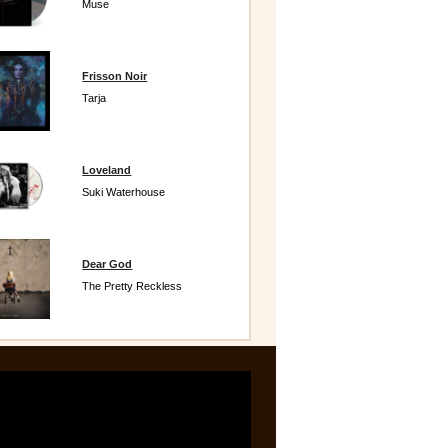
Muse
Frisson Noir
Tarja
Loveland
Suki Waterhouse
Dear God
The Pretty Reckless