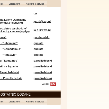
ilm
Literatura
Kultura i sztuka
Od
 na Lachy „Obłąkany
ja-g-k@wp.pl
premiera teledysku
odzień o wschodzie”
ja-g-k@wp.pl
 Lachy – recenzja płyty
lować
pandaredski
 - "Libera me"
operate
e - "Comedamus"
operate
 - "Rara avis"
operate
u "Tamta noc"
pawelizdebski
nki na żądanie
pawelizdebski
 Paweł Izdebski
pawelizdebski
 - Paweł Izdebski
pawelizdebski
więcej
 OSTATNIO DODANE
ilm
Literatura
Kultura i sztuka