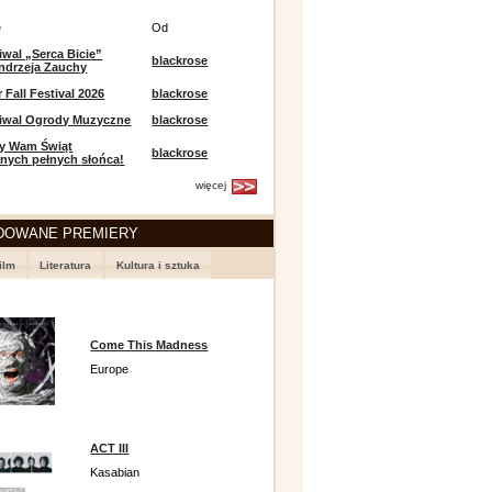
e
Od
iwal „Serca Bicie”
blackrose
ndrzeja Zauchy
Fall Festival 2026
blackrose
tiwal Ogrody Muzyczne
blackrose
y Wam Świąt
blackrose
nych pełnych słońca!
więcej
DOWANE PREMIERY
ilm
Literatura
Kultura i sztuka
Come This Madness
Europe
ACT III
Kasabian