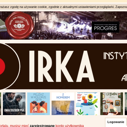
ażasz zgodę na używanie cookie, zgodnie z aktualnymi ustawieniami przeglądarki. Zapozna
Logowanie
portalu, musisz mieć
zarejestrowane
konto użytkownika