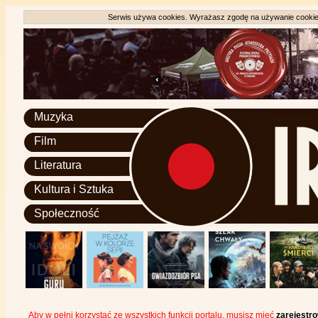
Serwis używa cookies. Wyrażasz zgodę na używanie cookie, 
Muzyka
Film
Literatura
Kultura i Sztuka
Społeczność
Aby w pełni korzystać ze wszystkich funkcji portalu, musisz mieć
zarejestr