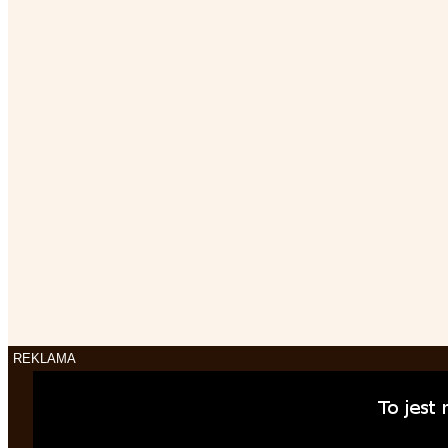
REKLAMA