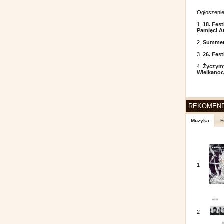
Ogłoszeni
1.
18. Fest
Pamięci A
2.
Summer 
3.
26. Fes
4.
Życzym
Wielkanoc
REKOMEN
Muzyka
F
1
2