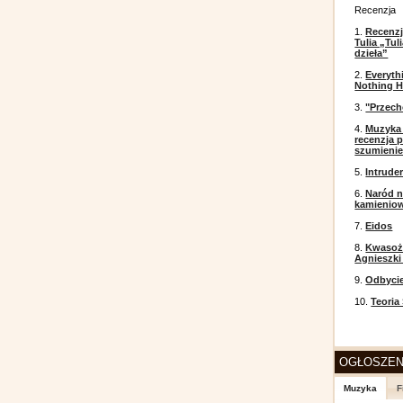
Recenzja
1.
Recenzj
Tulia „Tu
dzieła”
2.
Everyth
Nothing H
3.
"Przech
4.
Muzyka 
recenzja p
szumieni
5.
Intrude
6.
Naród n
kamienio
7.
Eidos
8.
Kwasożł
Agnieszki
9.
Odbyci
10.
Teoria
OGŁOSZEN
Muzyka
F