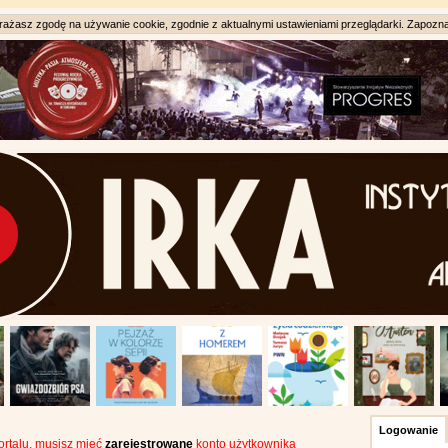
ażasz zgodę na używanie cookie, zgodnie z aktualnymi ustawieniami przeglądarki. Zapozna
Logowanie
portalu, musisz mieć
zarejestrowane
konto użytkownika