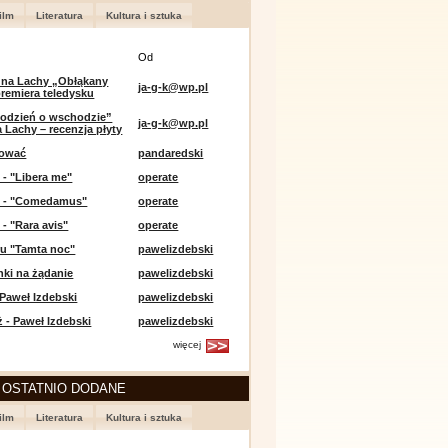
ilm
Literatura
Kultura i sztuka
Od
 na Lachy „Obłąkany
ja-g-k@wp.pl
premiera teledysku
odzień o wschodzie”
ja-g-k@wp.pl
 Lachy – recenzja płyty
lować
pandaredski
 - "Libera me"
operate
e - "Comedamus"
operate
 - "Rara avis"
operate
u "Tamta noc"
pawelizdebski
nki na żądanie
pawelizdebski
 Paweł Izdebski
pawelizdebski
 - Paweł Izdebski
pawelizdebski
więcej
 OSTATNIO DODANE
ilm
Literatura
Kultura i sztuka