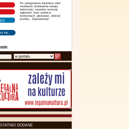
Po zalogowaniu będziesz mieć
możliwośc dodawania swojej
twórczości, newsów, recenzji,
ogłoszeń, brać udział w
konkursach, głosować, zbierać
punkty... Zapraszamy!
hasło
STATNIO DODANE