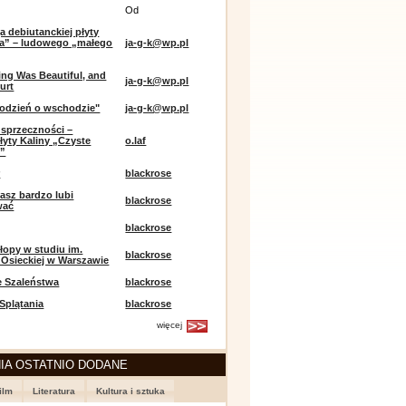
Od
a debiutanckiej płyty
lia” – ludowego „małego
ja-g-k@wp.pl
ing Was Beautiful, and
ja-g-k@wp.pl
urt
odzień o wschodzie"
ja-g-k@wp.pl
sprzeczności –
łyty Kaliny „Czyste
o.laf
e”
r
blackrose
asz bardzo lubi
blackrose
wać
blackrose
opy w studiu im.
blackrose
 Osieckiej w Warszawie
e Szaleństwa
blackrose
 Splątania
blackrose
więcej
IA OSTATNIO DODANE
ilm
Literatura
Kultura i sztuka