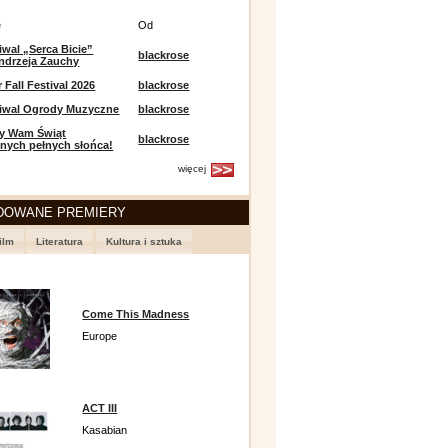
e
Od
iwal „Serca Bicie”
blackrose
ndrzeja Zauchy
Fall Festival 2026
blackrose
tiwal Ogrody Muzyczne
blackrose
y Wam Świąt
blackrose
nych pełnych słońca!
więcej
DOWANE PREMIERY
ilm
Literatura
Kultura i sztuka
Come This Madness
Europe
ACT III
Kasabian