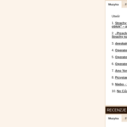
Muzyka
F
Utwór
1.
Strachy
obłok” – 
2.
„Przech
Strachy na
3.
deeska
4.
Operate
5.
Operat
6.
Operate
7.
Ano Yor
8.
Przysta
9.
Niebo -
10.
No Cóż
RECENZJE
Muzyka
F