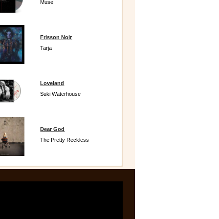
Muse
Frisson Noir
Tarja
Loveland
Suki Waterhouse
Dear God
The Pretty Reckless