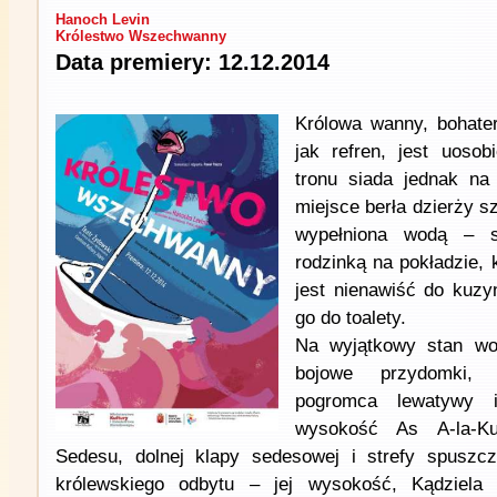
Hanoch Levin
Królestwo Wszechwanny
Data premiery: 12.12.2014
Królowa wanny, bohater
jak refren, jest uosob
tronu siada jednak na
miejsce berła dzierży s
wypełniona wodą – s
rodzinką na pokładzie, 
jest nienawiść do kuzy
go do toalety.
Na wyjątkowy stan wo
bojowe przydomki,
pogromca lewatywy i
wysokość As A-la-Ku
Sedesu, dolnej klapy sedesowej i strefy spuszcz
królewskiego odbytu – jej wysokość, Kądziela 