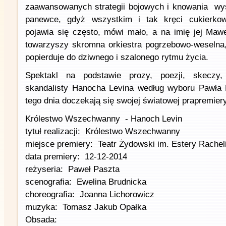
zaawansowanych strategii bojowych i knowania wys
panewce, gdyż wszystkim i tak kręci cukierkow
pojawia się często, mówi mało, a na imię jej Mawe
towarzyszy skromna orkiestra pogrzebowo-weselna,
popierduje do dziwnego i szalonego rytmu życia.
Spektakl na podstawie prozy, poezji, skeczy, 
skandalisty Hanocha Levina według wyboru Pawła P
tego dnia doczekają się swojej światowej prapremiery
Królestwo Wszechwanny - Hanoch Levin
tytuł realizacji: Królestwo Wszechwanny
miejsce premiery: Teatr Żydowski im. Estery Racheli
data premiery: 12-12-2014
reżyseria: Paweł Paszta
scenografia: Ewelina Brudnicka
choreografia: Joanna Lichorowicz
muzyka: Tomasz Jakub Opałka
Obsada: