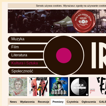
Serwis używa cookies. Wyrażasz zgodę na używanie cookie, 
Muzyka
Film
Literatura
Kultura i Sztuka
Społeczność
News
Wydarzenia
Recenzje
Premiery
Czytelnia
Ogłoszenia
GALE