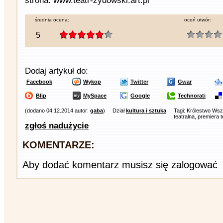
strona: www.teatr-zydowski.art.pl
średnia ocena:
oceń utwór:
5
Dodaj artykuł do:
Facebook
Wykop
Twitter
Gwar
Blip
MySpace
Google
Technorati
(dodano 04.12.2014 autor:
gaba
)
Dział
kultura i sztuka
Tagi: Królestwo Wsz
teatralna, premiera t
zgłoś nadużycie
KOMENTARZE:
Aby dodać komentarz musisz się zalogować