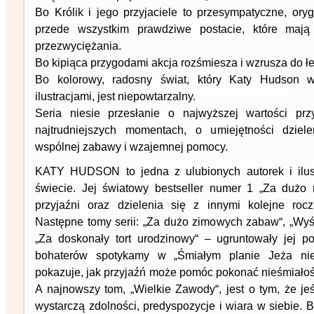
Bo Królik i jego przyjaciele to przesympatyczne, ory
przede wszystkim prawdziwe postacie, które mają
przezwyciężania.
Bo kipiąca przygodami akcja rozśmiesza i wzrusza do łe
Bo kolorowy, radosny świat, który Katy Hudson w
ilustracjami, jest niepowtarzalny.
Seria niesie przesłanie o najwyższej wartości pr
najtrudniejszych momentach, o umiejętności dzielen
wspólnej zabawy i wzajemnej pomocy.
KATY HUDSON to jedna z ulubionych autorek i ilust
świecie. Jej światowy bestseller numer 1 „Za dużo
przyjaźni oraz dzielenia się z innymi kolejne rocz
Następne tomy serii: „Za dużo zimowych zabaw“, „Wyśc
„Za doskonały tort urodzinowy“ – ugruntowały jej p
bohaterów spotykamy w „Śmiałym planie Jeża nieś
pokazuje, jak przyjaźń może pomóc pokonać nieśmiałoś
A najnowszy tom, „Wielkie Zawody“, jest o tym, że je
wystarczą zdolności, predyspozycje i wiara w siebie. B