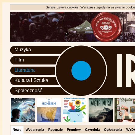
Serwis używa cookies. Wyrażasz zgodę na używanie cookie, 
Muzyka
Film
Literatura
Kultura i Sztuka
Społeczność
News
Wydarzenia
Recenzje
Premiery
Czytelnia
Ogłoszenia
WYD