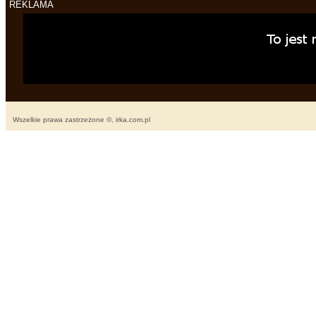
REKLAMA
Wszelkie prawa zastrzeżone ©, irka.com.pl