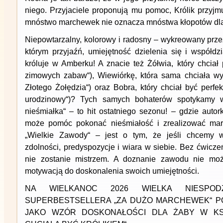
niego. Przyjaciele proponują mu pomoc, Królik przyjmu
mnóstwo marchewek nie oznacza mnóstwa kłopotów dla K
Niepowtarzalny, kolorowy i radosny – wykreowany prze
którym przyjaźń, umiejętność dzielenia się i współdz
króluje w Amberku! A znacie też Żółwia, który chciał
zimowych zabaw“), Wiewiórkę, która sama chciała wy
Złotego Żołędzia“) oraz Bobra, który chciał być perfek
urodzinowy“)? Tych samych bohaterów spotykamy 
nieśmiałka“ – to hit ostatniego sezonu! – gdzie autor
może pomóc pokonać nieśmiałość i zrealizować mar
„Wielkie Zawody“ – jest o tym, że jeśli chcemy w
zdolności, predyspozycje i wiara w siebie. Bez ćwiczeń
nie zostanie mistrzem. A doznanie zawodu nie moż
motywacją do doskonalenia swoich umiejętności.
NA WIELKANOC 2026 WIELKA NIESPOD
SUPERBESTSELLERA „ZA DUŻO MARCHEWEK“ P
JAKO WZÓR DOSKONAŁOŚCI DLA ŻABY W KSI