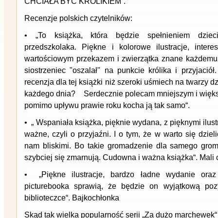
CHCIAŁA BYĆ KRÓLIKIEM“.
Recenzje polskich czytelników:
• „To książka, która będzie spełnieniem dzie
przedszkolaka. Piękne i kolorowe ilustracje, intere
wartościowym przekazem i zwierzątka znane każdemu 
siostrzeniec "oszalał" na punkcie królika i przyjaci
recenzja dla tej książki niż szeroki uśmiech na twarzy d
każdego dnia? Serdecznie polecam mniejszym i większ
pomimo upływu prawie roku kocha ją tak samo“.
• „ Wspaniała książka, pięknie wydana, z pięknymi ilust
ważne, czyli o przyjaźni. I o tym, że w warto się dzie
nam bliskimi. Bo takie gromadzenie dla samego grom
szybciej się zmarnują. Cudowna i ważna książka“. Mali 
• „Piękne ilustracje, bardzo ładne wydanie oraz
picturebooka sprawią, że będzie on wyjątkową po
biblioteczce“. Bajkochłonka
Skąd tak wielka popularność serii „Za dużo marchewek