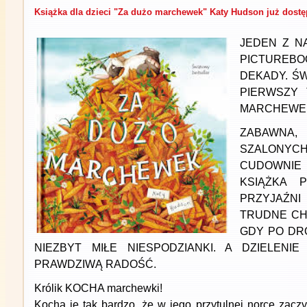
Książka dla dzieci "Za dużo marchewek" Katy Hudson już dost
JEDEN Z N
PICTUREB
DEKADY. Ś
PIERWSZY 
MARCHEWEK
ZABAWNA,
SZALON
CUDOWNI
KSIĄŻKA P
PRZYJAŹNI
TRUDNE CH
GDY PO DR
NIEZBYT MIŁE NIESPODZIANKI. A DZIELENIE
PRAWDZIWĄ RADOŚĆ.
Królik KOCHA marchewki!
Kocha je tak bardzo, że w jego przytulnej norce zacz