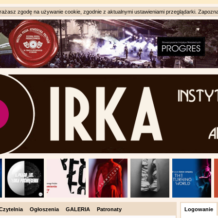
ażasz zgodę na używanie cookie, zgodnie z aktualnymi ustawieniami przeglądarki. Zapozna
Czytelnia
Ogłoszenia
GALERIA
Patronaty
Logowanie