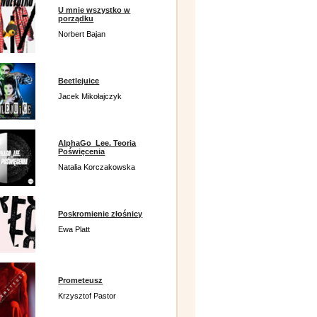
U mnie wszystko w
porządku
Norbert Bajan
Beetlejuice
Jacek Mikołajczyk
AlphaGo_Lee. Teoria
Poświęcenia
Natalia Korczakowska
Poskromienie złośnicy
Ewa Platt
Prometeusz
Krzysztof Pastor