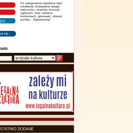
Po zalogowaniu będziesz mieć
możliwośc dodawania swojej
twórczości, newsów, recenzji,
ogłoszeń, brać udział w
konkursach, głosować, zbierać
punkty... Zapraszamy!
hasło
STATNIO DODANE