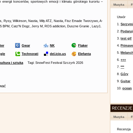
 energii koncertów, sportowych emocji i klimatu górskiego kurortu –
Muzyka
F
Utwór
s, Rysy, Wilkinson, Nastia, Miły ATZ, Nastia, Fisz Emade Tworzywo, A-
1.
Sprzymi
175 BPM, Catz'N Dogz, Jerry M, ROS addiction, Duszne Granie , Lazy1.
2.
Podaruj
3.
test gif
ter
Gwar
NK
Flaker
4.
Primav
5.
Melanc
gle
Technorati
del.icio.us
Elefanta
6.
+++
kultura i sztuka
Tagi: SnowFest Festival Szczyrk 2026
7.
***
8.
Góry
9.
Guitar
ować
10.
ocean
RECENZJE
Muzyka
F
Recenzja