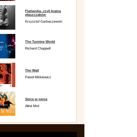
Flatlandia, czyli kraina
płaszczaków
Krzysztof Garbaczewski
The Turning World
Richard Chappell
The Wall
Paweł Miśkiewicz
Serce w nerce
Alina Moś