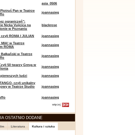
asia_0506
 Piotruś Pan w Teatrze
joannasieg
ffo
bez ograniczeń":
ie Nicka Vujicica na
blackrose
ionie w Poznaniu
 czyli ROMA I JULIAN
joannasieg
MIA! w Teatrze
joannasieg
ym ROMA
 Bałkański w Teatrze
joannasieg
ffo
Czyli 50 twarzy Greya w
joannasieg
olonia
pierwszych ludzi
joannasieg
TANGO, czyli unikalny
owy w Teatrze Studio
joannasieg
uffo
joannasieg
więcej
IA OSTATNIO DODANE
ilm
Literatura
Kultura i sztuka