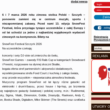
dodaj newsa
6 i 7 marca 2026 roku zimowa stolica Polski – Szczyrk –
ponownie zamieni się w centrum muzyki, sportu i
niezapomnianej zabawy. Przed nami 13. edycja SnowFest
Festival, która przyciąga tysiące uczestników z całej Europy i
od lat uchodzi za jedno z najbardziej wyjątkowych wydarzeń
zimowych na kontynencie. Bilety na
Rejestracja
Przypomnij 
SnowFest Festival Szczyrk 2026
Na uczestników czekają:
koncerty i sety DJ-skie od zmierzchu do świtu,
REKLAMA
SnowFest Games – zawody FIS Rails Cup w kategoriach Snowboard
i Freeski, rozgrywane na słynnej skoczni Skalite,
bogata oferta stref partnerskich i aktywności dodatkowych,
wyselekcjonowana strefa Food Court z kuchnią z całego świata,
oraz przede wszystkim – niepowtarzalna atmosfera festiwalu.
Muzyczny program SnowFest od lat łączy różne gatunki: od
elektroniki i drum’n’bassu, przez house i hip-hop, po brzmienia
się największe gwiazdy światowej i polskiej sceny, m.in.: Rudimental,
ky, Sigma, Vitalic, Dimension, Goldie, 2manydjs, Raekwon, Andy C,
on, Booka Shade, Digitalism, Mike Skinner (The Streets) oraz czołówka
UTWORY O