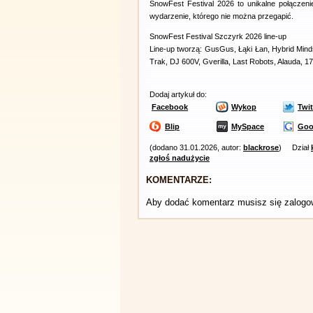
SnowFest Festival 2026 to unikalne połączenie
wydarzenie, którego nie można przegapić.
SnowFest Festival Szczyrk 2026 line-up
Line-up tworzą: GusGus, Łąki Łan, Hybrid Mind
Trak, DJ 600V, Gverilla, Last Robots, Alauda, 
Dodaj artykuł do:
Facebook
Wykop
Twit
Blip
MySpace
Goo
(dodano 31.01.2026, autor:
blackrose
)
Dział
zgłoś nadużycie
KOMENTARZE:
Aby dodać komentarz musisz się zalog