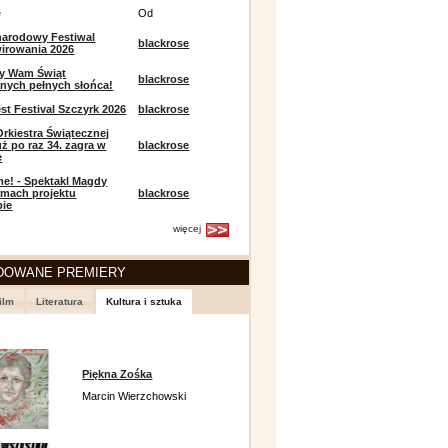
e
Od
narodowy Festiwal
blackrose
irowania 2026
y Wam Świąt
blackrose
nych pełnych słońca!
t Festival Szczyrk 2026
blackrose
Orkiestra Świątecznej
ż po raz 34. zagra w
blackrose
e
e! - Spektakl Magdy
amach projektu
blackrose
pie
więcej
DOWANE PREMIERY
ilm
Literatura
Kultura i sztuka
Piękna Zośka
Marcin Wierzchowski