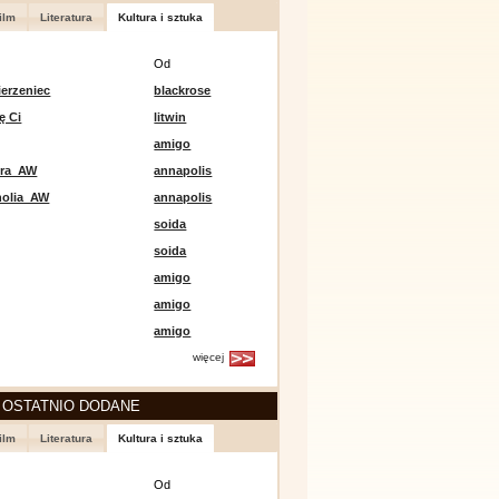
ilm
Literatura
Kultura i sztuka
Od
erzeniec
blackrose
ę Ci
litwin
amigo
era_AW
annapolis
holia_AW
annapolis
soida
soida
amigo
amigo
amigo
więcej
 OSTATNIO DODANE
ilm
Literatura
Kultura i sztuka
Od