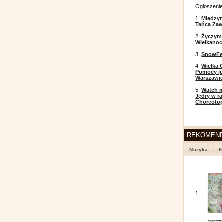
Ogłoszeni
1.
Między
Tańca Zaw
2.
Życzym
Wielkanoc
3.
SnowFes
4.
Wielka 
Pomocy ju
Warszawi
5.
Watch m
Jędry w r
Choreoto
REKOMEN
Muzyka
F
1