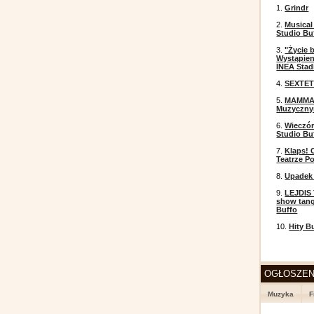
1.
Grindr
2.
Musical
Studio Bu
3.
"Życie 
Wystąpien
INEA Stad
4.
SEXTET
5.
MAMMA 
Muzyczn
6.
Wieczór
Studio Bu
7.
Klaps! 
Teatrze P
8.
Upadek 
9.
LEJDIS 
show tang
Buffo
10.
Hity B
OGŁOSZEN
Muzyka
F