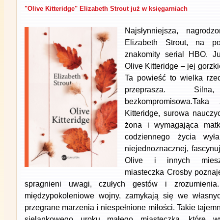
"Olive Kitteridge" Elizabeth Strout już w księgarniach
Najsłynniejsza, nagrodz
Elizabeth Strout, na po
znakomity serial HBO. J
Olive Kitteridge – jej gorzki
Ta powieść to wielka rze
przeprasza. Sil
bezkompromisowa.Taka
Kitteridge, surowa nauczy
żona i wymagająca matk
codziennego życia wyła
niejednoznacznej, fascynu
Olive i innych miesz
miasteczka Crosby poznaje
spragnieni uwagi, czułych gestów i zrozumieni
międzypokoleniowe wojny, zamykają się we własnyc
przegrane marzenia i niespełnione miłości. Takie tajem
sielankowego uroku małego miasteczka, które w