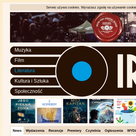
Serwis używa cookies. Wyrażasz zgodę na używanie cookie, 
Muzyka
Film
Literatura
Kultura i Sztuka
Społeczność
News
Wydarzenia
Recenzje
Premiery
Czytelnia
Ogłoszenia
WYD