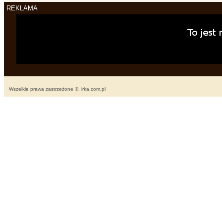
REKLAMA
Wszelkie prawa zastrzeżone ©, irka.com.pl