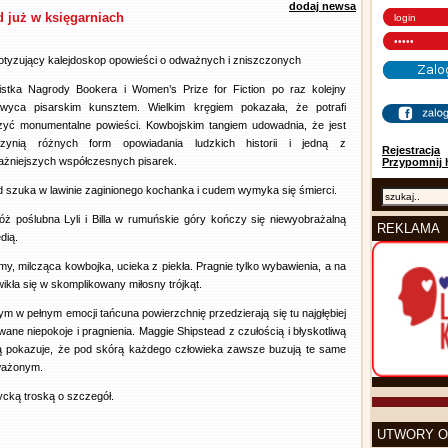
dodaj newsa
 już w księgarniach
otyzujący kalejdoskop opowieści o odważnych i zniszczonych
listka Nagrody Bookera i Women’s Prize for Fiction po raz kolejny
wyca pisarskim kunsztem. Wielkim kręgiem pokazała, że potrafi
zyć monumentalne powieści. Kowbojskim tangiem udowadnia, że jest
rzynią różnych form opowiadania ludzkich historii i jedną z
Rejestracja
ażniejszych współczesnych pisarek.
Przypomnij 
id szuka w lawinie zaginionego kochanka i cudem wymyka się śmierci.
óż poślubna Lyli i Billa w rumuńskie góry kończy się niewyobrażalną
REKLAMA
dią.
y, milcząca kowbojka, ucieka z piekła. Pragnie tylko wybawienia, a na
 wikła się w skomplikowany miłosny trójkąt.
ym w pełnym emocji tańcuna powierzchnię przedzierają się tu najgłębiej
wane niepokoje i pragnienia. Maggie Shipstead z czułością i błyskotliwą
ią pokazuje, że pod skórą każdego człowieka zawsze buzują te same
uważonym.
cką troską o szczegół.
UTWORY O