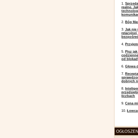
1.
Sprzeda
realne. J
technolog
komunikac
2.
Bóg Ma
3.
Jak nie
relacyjne
bezpośre
4.
Przyje
5.
Pisz ja
codzienneg
od blokad
6.
Głowa d
7.
Recepta
sprawdzo
dobrych 
8.
Intelig
przedsięb
liczbach
9.
Cena mi
10.
Łowca
OGŁOSZEN