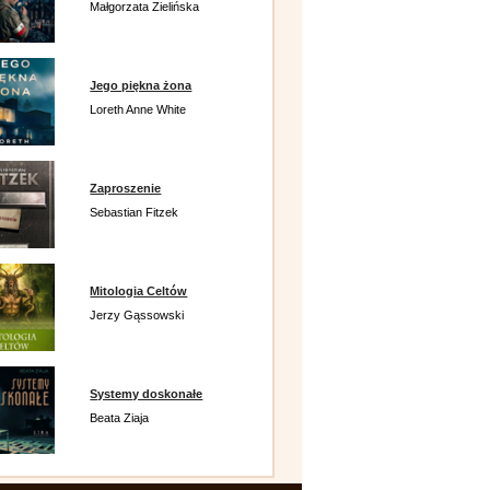
Małgorzata Zielińska
Jego piękna żona
Loreth Anne White
Zaproszenie
Sebastian Fitzek
Mitologia Celtów
Jerzy Gąssowski
Systemy doskonałe
Beata Ziaja