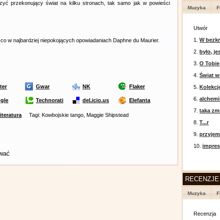
rzyć przekonujący świat na kilku stronach, tak samo jak w powieści
Muzyka
F
Utwór
1.
W bezkr
co w najbardziej niepokojących opowiadaniach Daphne du Maurier.
2.
było, je
3.
O Tobie
4.
Świat w
ter
Gwar
NK
Flaker
5.
Kolekcj
6.
alchemi
gle
Technorati
del.icio.us
Elefanta
7.
taka zm
literatura
Tagi: Kowbojskie tango, Maggie Shipstead
8.
T...r
9.
przyje
10.
impres
ować
RECENZJE
Muzyka
F
Recenzja