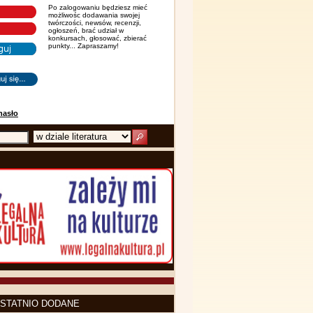
Po zalogowaniu będziesz mieć
możliwośc dodawania swojej
twórczości, newsów, recenzji,
ogłoszeń, brać udział w
konkursach, głosować, zbierać
punkty... Zapraszamy!
hasło
STATNIO DODANE