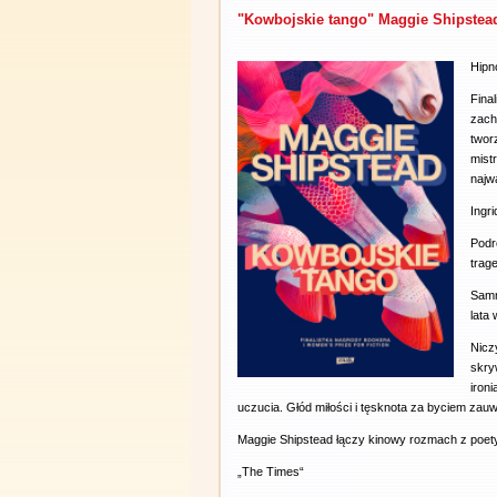
"Kowbojskie tango" Maggie Shipstead
Hipn
Fina
zach
twor
mist
najw
Ingr
Podr
trage
Samm
lata
Nicz
skry
iron
uczucia. Głód miłości i tęsknota za byciem za
Maggie Shipstead łączy kinowy rozmach z poety
„The Times“