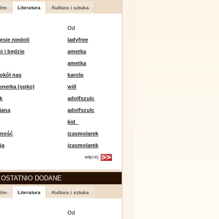
ilm
Literatura
Kultura i sztuka
Od
esie niedoli
ladyfree
st i będzie
ametka
ametka
okół nas
karolp
onerka (opko)
will
k
adolfszulc
iana
adolfszulc
kid_
mność
izasmolarek
ja
izasmolarek
więcej
 OSTATNIO DODANE
ilm
Literatura
Kultura i sztuka
Od