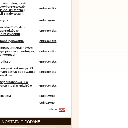
ż wirtualna, zyski
ak wykorzystywać
entucentka
ie do skutecznej
ji z nabywcami
szyna
eufrozyne
 wciskać? Czyli o
j sprzedaży w
entucentka
dnim wydaniu
mność rysowania
entucentka
k mistrz. Poznaj nawyki
o pisania i uwolnij się
entucentka
y twórczej
o liczb
entucentka
 na prokrastynację. 21
nych taktyk budowania
entucentka
nawyków
encja finansowa. Co
iorca musi wiedzieć o
entucentka
lczenia
eufrozyne
eufrozyne
więcej
IA OSTATNIO DODANE