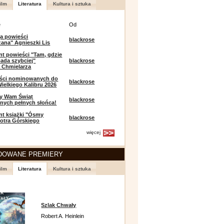
ilm
Literatura
Kultura i sztuka
e
Od
a powieści
blackrose
zana" Agnieszki Lis
t powieści "Tam, gdzie
ada szybciej"
blackrose
 Chmielarza
eści nominowanych do
blackrose
ielkiego Kalibru 2026
y Wam Świąt
blackrose
nych pełnych słońca!
t książki "Ósmy
blackrose
iotra Górskiego
więcej
DOWANE PREMIERY
ilm
Literatura
Kultura i sztuka
Szlak Chwały
Robert A. Heinlein