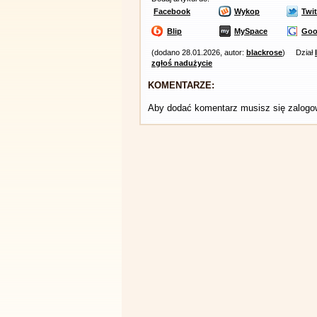
Facebook
Wykop
Twit
Blip
MySpace
Goo
(dodano 28.01.2026, autor:
blackrose
)
Dział
zgłoś nadużycie
KOMENTARZE:
Aby dodać komentarz musisz się zalog