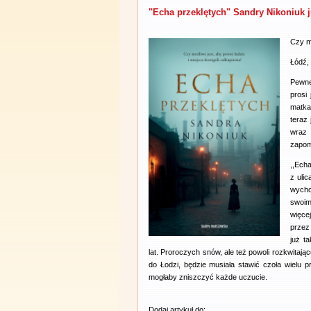
"Echa przeklętych" Sandry Nikoniuk 
Czy mo
Łódź,
Pewne
prosi 
matka
teraz
wraz 
zapom
,,Ech
z uli
wycho
swoim
więce
przez 
już t
lat. Proroczych snów, ale też powoli rozkwitając
do Łodzi, będzie musiała stawić czoła wielu p
mogłaby zniszczyć każde uczucie.
Dodaj artykuł do: