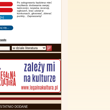
Po zalogowaniu będziesz mieć
możliwośc dodawania swojej
twórczości, newsów, recenzji,
ogłoszeń, brać udział w
konkursach, głosować, zbierać
punkty... Zapraszamy!
hasło
STATNIO DODANE