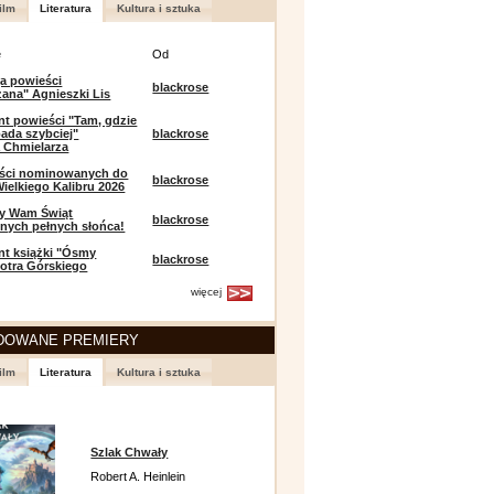
ilm
Literatura
Kultura i sztuka
e
Od
a powieści
blackrose
zana" Agnieszki Lis
t powieści "Tam, gdzie
ada szybciej"
blackrose
 Chmielarza
eści nominowanych do
blackrose
ielkiego Kalibru 2026
y Wam Świąt
blackrose
nych pełnych słońca!
t książki "Ósmy
blackrose
iotra Górskiego
więcej
DOWANE PREMIERY
ilm
Literatura
Kultura i sztuka
Szlak Chwały
Robert A. Heinlein