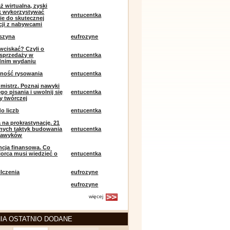
ż wirtualna, zyski
ak wykorzystywać
entucentka
ie do skutecznej
ji z nabywcami
szyna
eufrozyne
 wciskać? Czyli o
j sprzedaży w
entucentka
dnim wydaniu
mność rysowania
entucentka
k mistrz. Poznaj nawyki
o pisania i uwolnij się
entucentka
y twórczej
o liczb
entucentka
 na prokrastynację. 21
nych taktyk budowania
entucentka
nawyków
encja finansowa. Co
iorca musi wiedzieć o
entucentka
lczenia
eufrozyne
eufrozyne
więcej
IA OSTATNIO DODANE