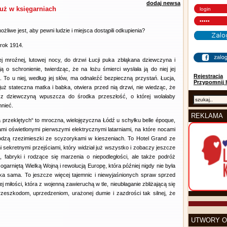
dodaj newsa
już w księgarniach
żliwe jest, aby pewni ludzie i miejsca dostąpili odkupienia?
 rok 1914.
j mroźnej, lutowej nocy, do drzwi Łucji puka zbłąkana dziewczyna i
ją o schronienie, twierdząc, że na łożu śmierci wysłała ją do niej jej
Rejestracja
. To u niej, według jej słów, ma odnaleźć bezpieczną przystań. Łucja,
Przypomnij 
 już stateczna matka i babka, otwiera przed nią drzwi, nie wiedząc, że
z dziewczyną wpuszcza do środka przeszłość, o której wolałaby
nieć.
REKLAMA
a przeklętych“ to mroczna, wielojęzyczna Łódź u schyłku belle époque,
cami oświetlonymi pierwszymi elektrycznymi latarniami, na które nocami
dzą rzezimieszki ze scyzorykami w kieszeniach. To Hotel Grand ze
i sekretnymi przejściami, który widział już wszystko i zobaczy jeszcze
j, fabryki i rodzące się marzenia o niepodległości, ale także podróż
ogarniętą Wielką Wojną i rewolucją Europę, która później nigdy nie była
aka sama. To jeszcze więcej tajemnic i niewyjaśnionych spraw sprzed
ej miłości, która z wojenną zawieruchą w tle, nieubłaganie zbliżającą się
rzeszkodom, uprzedzeniom, urażonej dumie i zazdrości tak silnej, że
UTWORY O