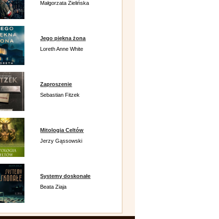
Małgorzata Zielińska
Jego piękna żona
Loreth Anne White
Zaproszenie
Sebastian Fitzek
Mitologia Celtów
Jerzy Gąssowski
Systemy doskonałe
Beata Ziaja