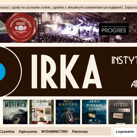
ażasz zgodę na używanie cookie, zgodnie z aktualnymi ustawieniami przeglądarki. Zapozna
Czytelnia
Ogłoszenia
WYDAWNICTWO
Patronaty
Logowanie