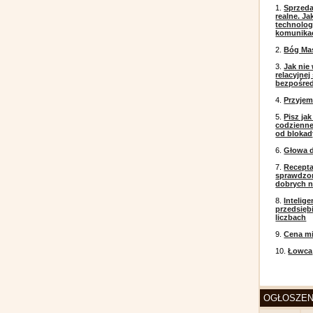
1.
Sprzeda
realne. J
technolog
komunikac
2.
Bóg Ma
3.
Jak nie
relacyjne
bezpośre
4.
Przyje
5.
Pisz ja
codzienneg
od blokad
6.
Głowa d
7.
Recepta
sprawdzo
dobrych 
8.
Intelig
przedsięb
liczbach
9.
Cena mi
10.
Łowca
OGŁOSZEN