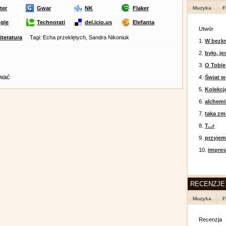
ter
Gwar
NK
Flaker
Muzyka
F
gle
Technorati
del.icio.us
Elefanta
Utwór
literatura
Tagi: Echa przeklętych, Sandra Nikoniuk
1.
W bezkr
2.
było, je
3.
O Tobie
ować
4.
Świat w
5.
Kolekcj
6.
alchemi
7.
taka zm
8.
T...r
9.
przyje
10.
impres
RECENZJE
Muzyka
F
Recenzja