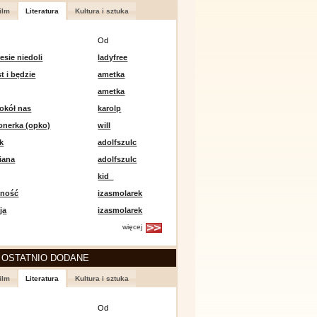
ilm
Literatura
Kultura i sztuka
Od
esie niedoli
ladyfree
st i będzie
ametka
ametka
okół nas
karolp
onerka (opko)
will
k
adolfszulc
iana
adolfszulc
kid_
mność
izasmolarek
ja
izasmolarek
więcej
 OSTATNIO DODANE
ilm
Literatura
Kultura i sztuka
Od