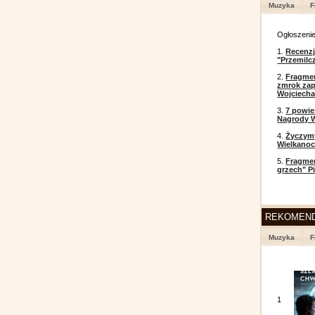
Muzyka
F
Ogłoszeni
1.
Recenzj
"Przemilc
2.
Fragmen
zmrok zap
Wojciecha
3.
7 powi
Nagrody W
4.
Życzym
Wielkanoc
5.
Fragmen
grzech" P
REKOMEN
Muzyka
F
1