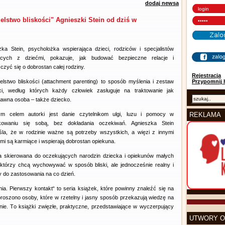
dodaj newsa
elstwo bliskości" Agnieszki Stein od dziś w
zka Stein, psycholożka wspierająca dzieci, rodziców i specjalistów
ących z dziećmi, pokazuje, jak budować bezpieczne relacje i
czyć się o dobrostan całej rodziny.
Rejestracja
ielstwo bliskości (attachment parenting) to sposób myślenia i zestaw
Przypomnij 
ci, według których każdy człowiek zasługuje na traktowanie jak
rawna osoba – także dziecko.
m celem autorki jest danie czytelnikom ulgi, luzu i pomocy w
REKLAMA
kowaniu się sobą, bez dokładania oczekiwań. Agnieszka Stein
śla, że w rodzinie ważne są potrzeby wszystkich, a więzi z innymi
mi są karmiące i wspierają dobrostan opiekuna.
a skierowana do oczekujących narodzin dziecka i opiekunów małych
, którzy chcą wychowywać w sposób bliski, ale jednocześnie realny i
y do zastosowania na co dzień.
ia. Pierwszy kontakt“ to seria książek, które powinny znaleźć się na
proszono osoby, które w rzetelny i jasny sposób przekazują wiedzę na
nie. To książki zwięzłe, praktyczne, przedstawiające w wyczerpujący
UTWORY O