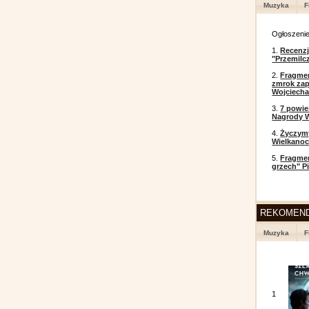
Muzyka
F
Ogłoszeni
1.
Recenzj
"Przemilc
2.
Fragmen
zmrok zap
Wojciecha
3.
7 powi
Nagrody W
4.
Życzym
Wielkanoc
5.
Fragmen
grzech" P
REKOMEN
Muzyka
F
1