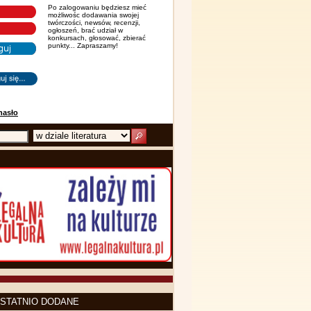
Po zalogowaniu będziesz mieć
możliwośc dodawania swojej
twórczości, newsów, recenzji,
ogłoszeń, brać udział w
konkursach, głosować, zbierać
punkty... Zapraszamy!
hasło
STATNIO DODANE