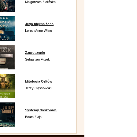
Małgorzata Zielińska
Jego piękna żona
Loreth Anne White
Zaproszenie
Sebastian Fitzek
Mitologia Celtów
Jerzy Gąssowski
Systemy doskonałe
Beata Ziaja