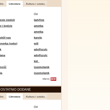
ilm
Literatura
Kultura i sztuka
Od
esie niedoli
ladyfree
st i będzie
ametka
ametka
okół nas
karolp
onerka (opko)
will
k
adolfszulc
iana
adolfszulc
kid_
mność
izasmolarek
ja
izasmolarek
więcej
 OSTATNIO DODANE
ilm
Literatura
Kultura i sztuka
Od