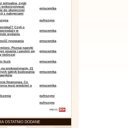
ż wirtualna, zyski
ak wykorzystywać
entucentka
ie do skutecznej
ji z nabywcami
szyna
eufrozyne
 wciskać? Czyli o
j sprzedaży w
entucentka
dnim wydaniu
mność rysowania
entucentka
k mistrz. Poznaj nawyki
o pisania i uwolnij się
entucentka
y twórczej
o liczb
entucentka
 na prokrastynację. 21
nych taktyk budowania
entucentka
nawyków
encja finansowa. Co
iorca musi wiedzieć o
entucentka
lczenia
eufrozyne
eufrozyne
więcej
IA OSTATNIO DODANE