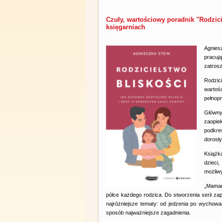
Czuły, wartościowy poradnik "Rodzici
księgarniach
Agnies
pracuj
zatrosz
Rodzic
wartoś
pełnop
Główny
zaopie
podkre
dorosły
Książk
dzieci
możliw
„Maman
półce każdego rodzica. Do stworzenia serii za
najróżniejsze tematy: od jedzenia po wychowa
sposób najważniejsze zagadnienia.