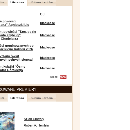
ilm
Literatura
Kultura i sztuka
e
Od
a powieści
blackrose
zana" Agnieszki Lis
t powieści "Tam, gdzie
ada szybciej"
blackrose
 Chmielarza
eści nominowanych do
blackrose
ielkiego Kalibru 2026
y Wam Świąt
blackrose
nych pełnych słońca!
t książki "Ósmy
blackrose
iotra Górskiego
więcej
DOWANE PREMIERY
ilm
Literatura
Kultura i sztuka
Szlak Chwały
Robert A. Heinlein