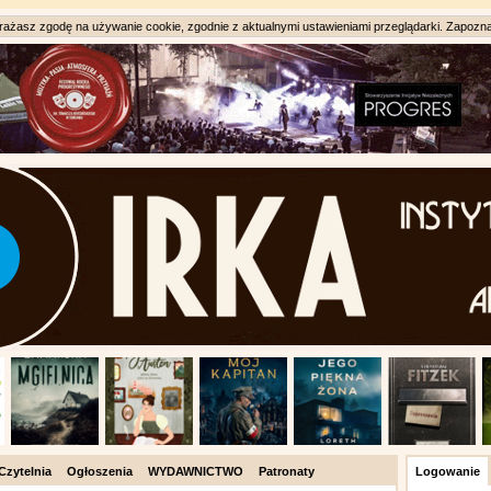
ażasz zgodę na używanie cookie, zgodnie z aktualnymi ustawieniami przeglądarki. Zapozna
Czytelnia
Ogłoszenia
WYDAWNICTWO
Patronaty
Logowanie