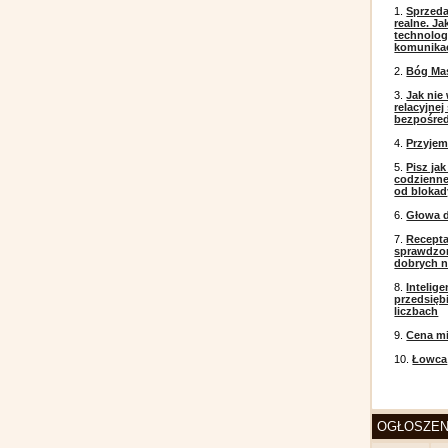
1.
Sprzeda
realne. J
technolog
komunikac
2.
Bóg Ma
3.
Jak nie
relacyjne
bezpośre
4.
Przyje
5.
Pisz ja
codzienneg
od blokad
6.
Głowa d
7.
Recepta
sprawdzo
dobrych 
8.
Intelig
przedsięb
liczbach
9.
Cena mi
10.
Łowca
OGŁOSZEN