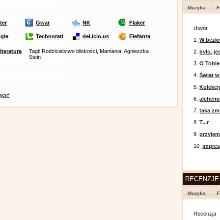
Muzyka
F
ter
Gwar
NK
Flaker
Utwór
gle
Technorati
del.icio.us
Elefanta
1.
W bezkr
literatura
Tagi: Rodzicielstwo bliskości, Mamania, Agnieszka
2.
było, je
Stein
3.
O Tobie
4.
Świat w
5.
Kolekcj
ować
6.
alchemi
7.
taka zm
8.
T...r
9.
przyje
10.
impres
RECENZJE
Muzyka
F
Recenzja