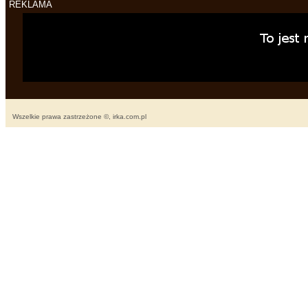
REKLAMA
Wszelkie prawa zastrzeżone ©, irka.com.pl