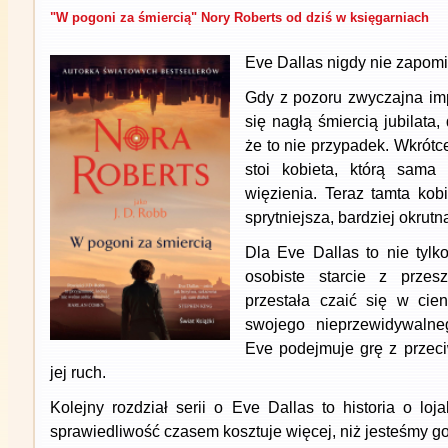
"W pogoni za śmiercią" Nory Roberts od dziś w księgarniach
Eve Dallas nigdy nie zapomi
Gdy z pozoru zwyczajna im
się nagłą śmiercią jubilata
że to nie przypadek. Wkrótc
stoi kobieta, którą sama
więzienia. Teraz tamta kob
sprytniejsza, bardziej okrutn
Dla Eve Dallas to nie tyl
osobiste starcie z przesz
przestała czaić się w cie
swojego nieprzewidywalne
Eve podejmuje grę z przeci
jej ruch.
Kolejny rozdział serii o Eve Dallas to historia o loja
sprawiedliwość czasem kosztuje więcej, niż jesteśmy go