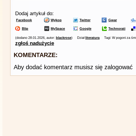
Dodaj artykuł do:
Facebook
Wykop
Twitter
Gwar
Blip
MySpace
Google
Technorati
(dodano 28.01.2026, autor:
blackrose
)
Dział
literatura
Tagi: W pogoni za śm
zgłoś nadużycie
KOMENTARZE:
Aby dodać komentarz musisz się zalogować