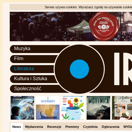
Serwis używa cookies. Wyrażasz zgodę na używanie cookie, 
Muzyka
Film
Literatura
Kultura i Sztuka
Społeczność
News
Wydarzenia
Recenzje
Premiery
Czytelnia
Ogłoszenia
WYD