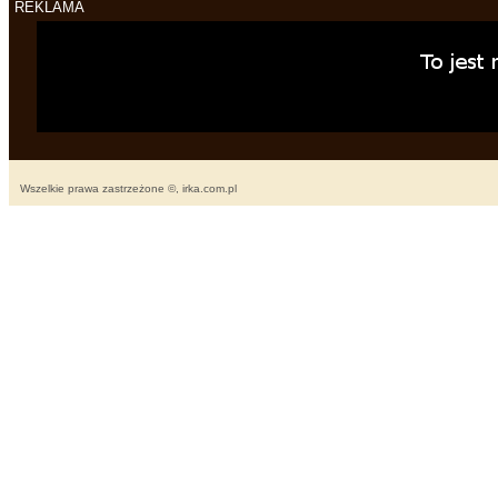
REKLAMA
Wszelkie prawa zastrzeżone ©, irka.com.pl