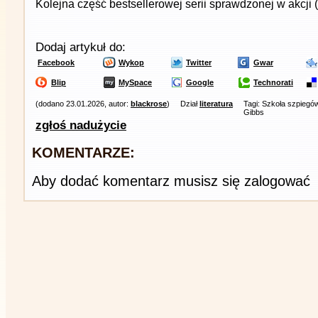
Kolejna część bestsellerowej serii sprawdzonej w akcji
Dodaj artykuł do:
Facebook
Wykop
Twitter
Gwar
Blip
MySpace
Google
Technorati
(dodano 23.01.2026, autor:
blackrose
)
Dział
literatura
Tagi: Szkoła szpiegów
Gibbs
zgłoś nadużycie
KOMENTARZE:
Aby dodać komentarz musisz się zalogować