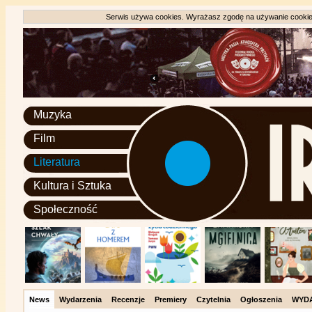
Serwis używa cookies. Wyrażasz zgodę na używanie cookie, 
Muzyka
Film
Literatura
Kultura i Sztuka
Społeczność
News
Wydarzenia
Recenzje
Premiery
Czytelnia
Ogłoszenia
WYD