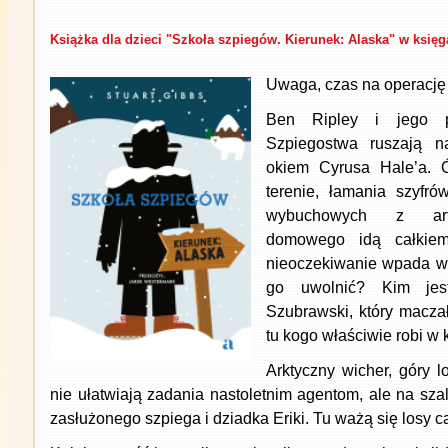
Książka dla dzieci "Szkoła szpiegów. Kierunek: Alaska" w księg
Uwaga, czas na operację 
Ben Ripley i jego pr
Szpiegostwa ruszają n
okiem Cyrusa Hale’a. Ć
terenie, łamania szyfró
wybuchowych z arty
domowego idą całkiem
nieoczekiwanie wpada w 
go uwolnić? Kim jest
Szubrawski, który maczał
tu kogo właściwie robi w 
Arktyczny wicher, góry l
nie ułatwiają zadania nastoletnim agentom, ale na szali
zasłużonego szpiega i dziadka Eriki. Tu ważą się losy 