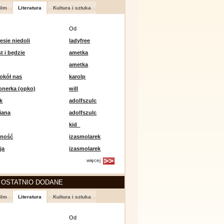
ilm
Literatura
Kultura i sztuka
Od
esie niedoli
ladyfree
st i będzie
ametka
ametka
okół nas
karolp
onerka (opko)
will
k
adolfszulc
iana
adolfszulc
kid_
mność
izasmolarek
ja
izasmolarek
więcej
 OSTATNIO DODANE
ilm
Literatura
Kultura i sztuka
Od