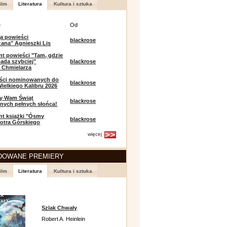
ilm
Literatura
Kultura i sztuka
e
Od
a powieści
blackrose
zana" Agnieszki Lis
t powieści "Tam, gdzie
ada szybciej"
blackrose
 Chmielarza
eści nominowanych do
blackrose
ielkiego Kalibru 2026
y Wam Świąt
blackrose
nych pełnych słońca!
t książki "Ósmy
blackrose
iotra Górskiego
więcej
DOWANE PREMIERY
ilm
Literatura
Kultura i sztuka
Szlak Chwały
Robert A. Heinlein