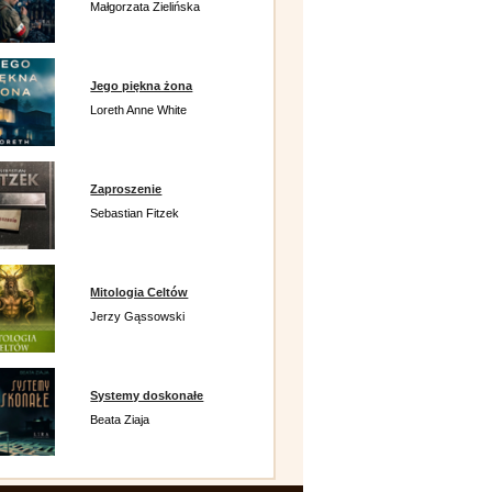
Małgorzata Zielińska
Jego piękna żona
Loreth Anne White
Zaproszenie
Sebastian Fitzek
Mitologia Celtów
Jerzy Gąssowski
Systemy doskonałe
Beata Ziaja