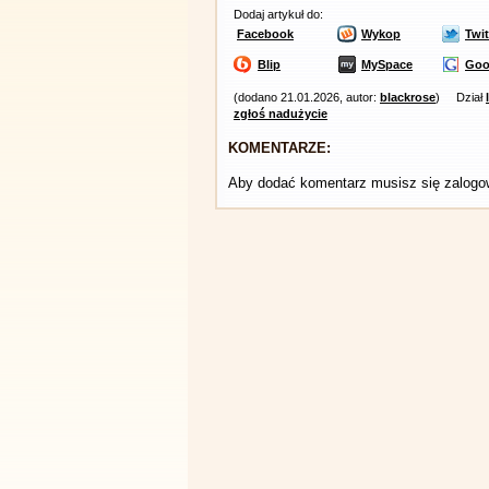
Dodaj artykuł do:
Facebook
Wykop
Twit
Blip
MySpace
Goo
(dodano 21.01.2026, autor:
blackrose
)
Dział
zgłoś nadużycie
KOMENTARZE:
Aby dodać komentarz musisz się zalog