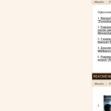
Muzyka
F
Ogłoszeni
1.
Recenzj
"Przemilc
2.
Fragmen
zmrok zap
Wojciecha
3.
7 powi
Nagrody W
4.
Życzym
Wielkanoc
5.
Fragmen
grzech" P
REKOMEN
Muzyka
F
1