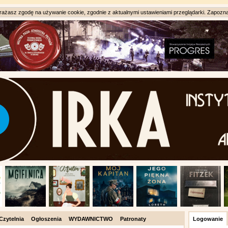
ażasz zgodę na używanie cookie, zgodnie z aktualnymi ustawieniami przeglądarki. Zapozna
Czytelnia
Ogłoszenia
WYDAWNICTWO
Patronaty
Logowanie