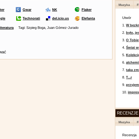
Muzyka
F
ter
Gwar
NK
Flaker
Utwór
gle
Technorati
del.icio.us
Elefanta
1.
W bezkr
literatura
Tagi: Szpieg Boga, Juan Gómez-Jurado
2.
było, je
3.
O Tobie
4.
Świat w
ować
5.
Kolekcj
6.
alchemi
7.
taka zm
8.
T...r
9.
przyje
10.
impres
RECENZJE
Muzyka
F
Recenzja