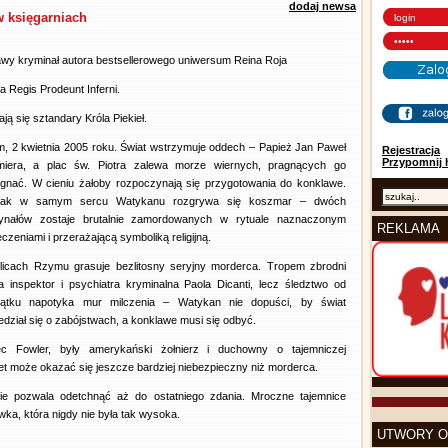
dodaj newsa
w księgarniach
wy kryminał autora bestsellerowego uniwersum Reina Roja
la Regis Prodeunt Inferni.
ają się sztandary Króla Piekieł.
, 2 kwietnia 2005 roku. Świat wstrzymuje oddech – Papież Jan Paweł
Rejestracja
Przypomnij 
miera, a plac św. Piotra zalewa morze wiernych, pragnących go
gnać. W cieniu żałoby rozpoczynają się przygotowania do konklawe.
nak w samym sercu Watykanu rozgrywa się koszmar – dwóch
ynałów zostaje brutalnie zamordowanych w rytuale naznaczonym
REKLAMA
czeniami i przerażającą symboliką religijną.
licach Rzymu grasuje bezlitosny seryjny morderca. Tropem zbrodni
a inspektor i psychiatra kryminalna Paola Dicanti, lecz śledztwo od
ątku napotyka mur milczenia – Watykan nie dopuści, by świat
edział się o zabójstwach, a konklawe musi się odbyć.
ec Fowler, były amerykański żołnierz i duchowny o tajemniczej
et może okazać się jeszcze bardziej niebezpieczny niż morderca.
i nie pozwala odetchnąć aż do ostatniego zdania. Mroczne tajemnice
ka, która nigdy nie była tak wysoka.
UTWORY O