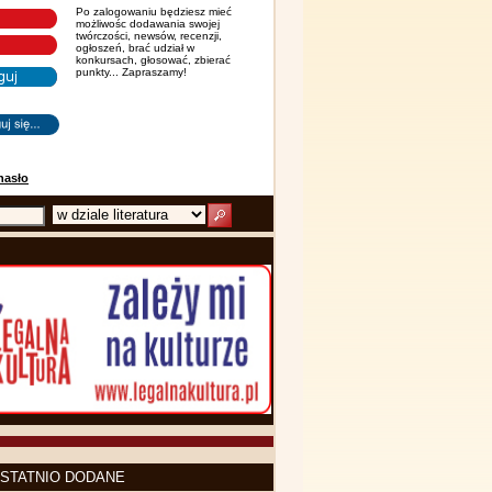
Po zalogowaniu będziesz mieć
możliwośc dodawania swojej
twórczości, newsów, recenzji,
ogłoszeń, brać udział w
konkursach, głosować, zbierać
punkty... Zapraszamy!
hasło
STATNIO DODANE