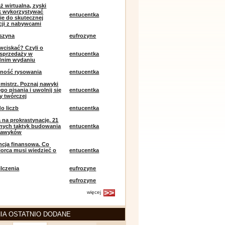
ż wirtualna, zyski
ak wykorzystywać
entucentka
ie do skutecznej
ji z nabywcami
szyna
eufrozyne
 wciskać? Czyli o
j sprzedaży w
entucentka
dnim wydaniu
mność rysowania
entucentka
k mistrz. Poznaj nawyki
o pisania i uwolnij się
entucentka
y twórczej
o liczb
entucentka
 na prokrastynację. 21
nych taktyk budowania
entucentka
nawyków
encja finansowa. Co
iorca musi wiedzieć o
entucentka
lczenia
eufrozyne
eufrozyne
więcej
IA OSTATNIO DODANE