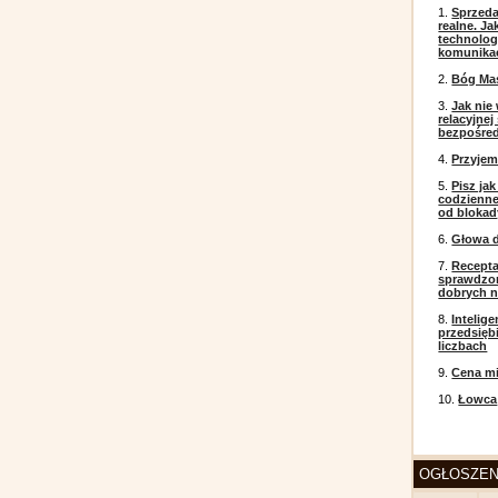
1.
Sprzeda
realne. J
technolog
komunikac
2.
Bóg Ma
3.
Jak nie
relacyjne
bezpośre
4.
Przyje
5.
Pisz ja
codzienneg
od blokad
6.
Głowa d
7.
Recepta
sprawdzo
dobrych 
8.
Intelig
przedsięb
liczbach
9.
Cena mi
10.
Łowca
OGŁOSZEN