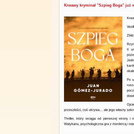
Krwawy kryminał "Szpieg Boga" już 
Krwa
Vexil
Zbliż
Rzym
II u
poże
Jed
kard
okale
Po u
rusz
pocz
dowi
Ojci
przeszłości, coś ukrywa… ale jego własny sekr
Thriller, który wciąga od pierwszej strony 
Watykanu, psychologiczna gra z mordercą i staw