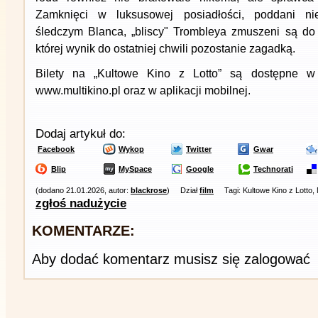
Zamknięci w luksusowej posiadłości, poddani n
śledczym Blanca, „bliscy" Trombleya zmuszeni są do 
której wynik do ostatniej chwili pozostanie zagadką.
Bilety na „Kultowe Kino z Lotto” są dostępne w 
www.multikino.pl oraz w aplikacji mobilnej.
Dodaj artykuł do:
Facebook
Wykop
Twitter
Gwar
Blip
MySpace
Google
Technorati
(dodano 21.01.2026, autor:
blackrose
)
Dział
film
Tagi: Kultowe Kino z Lotto,
zgłoś nadużycie
KOMENTARZE:
Aby dodać komentarz musisz się zalogować