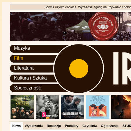
Serwis używa cookies. Wyrażasz zgodę na używanie cookie, 
Muzyka
Film
Literatura
Kultura i Sztuka
Społeczność
News
Wydarzenia
Recenzje
Premiery
Czytelnia
Ogłoszenia
STUD