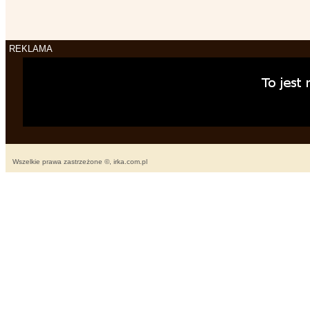
REKLAMA
Wszelkie prawa zastrzeżone ©, irka.com.pl