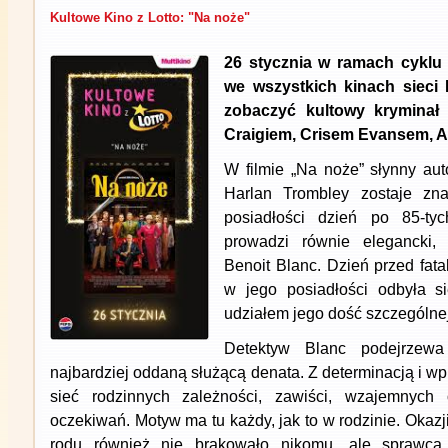
Kultowe Kino z Lotto: "Na noże"
26 stycznia w ramach cyklu 
we wszystkich kinach sieci 
zobaczyć kultowy kryminał
Craigiem, Crisem Evansem, 
W filmie „Na noże” słynny aut
Harlan Trombley zostaje zn
posiadłości dzień po 85-tyc
prowadzi równie elegancki, 
Benoit Blanc. Dzień przed fat
w jego posiadłości odbyła s
udziałem jego dość szczególnej
Detektyw Blanc podejrzewa
najbardziej oddaną służącą denata. Z determinacją i wp
sieć rodzinnych zależności, zawiści, wzajemnych 
oczekiwań. Motyw ma tu każdy, jak to w rodzinie. Okazj
rodu również nie brakowało nikomu, ale sprawca