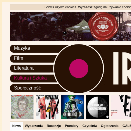
Serwis używa cookies. Wyrażasz zgodę na używanie cookie, 
Muzyka
Film
Literatura
Kultura i Sztuka
Społeczność
News
Wydarzenia
Recenzje
Premiery
Czytelnia
Ogłoszenia
GALE