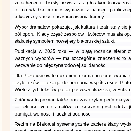
zniechęceniu. Teksty przywracają głos tym, którzy zost
to, co władza próbuje wymazać z pamięci publicznej
artystyczny sposób przepracowania traumy.
Wybór dramatów pokazuje, jak kultura i teatr stały się
pól oporu. Kiedy część zespołów i twórców musiała opuś
stała się symbolem nowej ery białoruskiej sztuki.
Publikacja w 2025 roku — w piątą rocznicę sierpni
ważnych wyborów — ma szczególne znaczenie: to ak
wezwanie do międzynarodowej solidarności.
Dla Białorusinów to dokument i forma przepracowania 
czytelników — okazja do poznania współczesnej Białor
Wiele z tych tekstów po raz pierwszy ukaże się w Polsce
Zbiór warto poznać także podczas czytań performatywn
— lektura tych dramatów to zarazem gest edukacj
pamięci, wolności i ludzkiej godności.
Reżim na Białorusi systematycznie zaciera ślady wyda