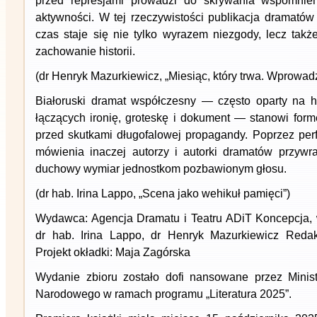
przed represjami prowadzi do skrywania wspomnie
aktywności. W tej rzeczywistości publikacja dramató
czas staje się nie tylko wyrazem niezgody, lecz takż
zachowanie historii.
(dr Henryk Mazurkiewicz, „Miesiąc, który trwa. Wprowad
Białoruski dramat współczesny — często oparty na h
łączących ironię, groteskę i dokument — stanowi fo
przed skutkami długofalowej propagandy. Poprzez perf
mówienia inaczej autorzy i autorki dramatów przywr
duchowy wymiar jednostkom pozbawionym głosu.
(dr hab. Irina Lappo, „Scena jako wehikuł pamięci”)
Wydawca: Agencja Dramatu i Teatru ADiT Koncepcja, w
dr hab. Irina Lappo, dr Henryk Mazurkiewicz Reda
Projekt okładki: Maja Zagórska
Wydanie zbioru zostało dofi nansowane przez Minist
Narodowego w ramach programu „Literatura 2025”.