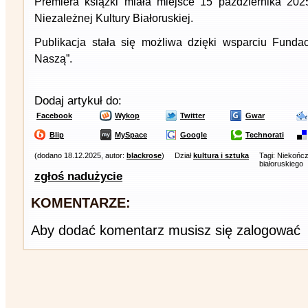
Premiera książki miała miejsce 15 października 202
Niezależnej Kultury Białoruskiej.
Publikacja stała się możliwa dzięki wsparciu Funda
Naszą”.
Dodaj artykuł do:
Facebook
Wykop
Twitter
Gwar
Blip
MySpace
Google
Technorati
(dodano 18.12.2025, autor:
blackrose
)
Dział
kultura i sztuka
Tagi: Niekończ
białoruskiego
zgłoś nadużycie
KOMENTARZE:
Aby dodać komentarz musisz się zalogować