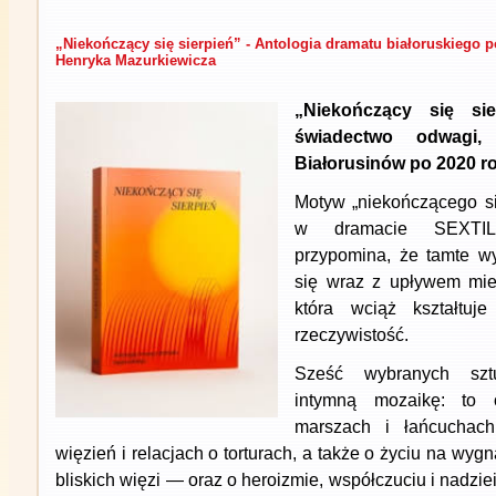
„Niekończący się sierpień” - Antologia dramatu białoruskiego p
Henryka Mazurkiewicza
„Niekończący się sie
świadectwo odwagi, 
Białorusinów po 2020 r
Motyw „niekończącego się
w dramacie SEXTILIS
przypomina, że tamte wy
się wraz z upływem mie
która wciąż kształtuj
rzeczywistość.
Sześć wybranych sztu
intymną mozaikę: to 
marszach i łańcuchach 
więzień i relacjach o torturach, a także o życiu na wygn
bliskich więzi — oraz o heroizmie, współczuciu i nadziei