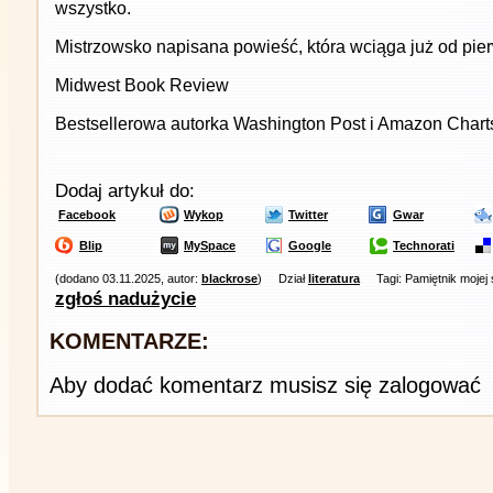
wszystko.
Mistrzowsko napisana powieść, która wciąga już od pier
Midwest Book Review
Bestsellerowa autorka Washington Post i Amazon Chart
Dodaj artykuł do:
Facebook
Wykop
Twitter
Gwar
Blip
MySpace
Google
Technorati
(dodano 03.11.2025, autor:
blackrose
)
Dział
literatura
Tagi: Pamiętnik mojej 
zgłoś nadużycie
KOMENTARZE:
Aby dodać komentarz musisz się zalogować