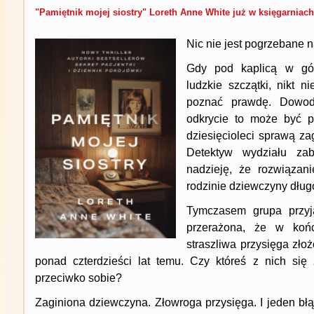
"Pamiętnik mojej siostry" Loreth Anne White już w księgarniach
Nic nie jest pogrzebane 
Gdy pod kaplicą w gór
ludzkie szczątki, nikt n
poznać prawdę. Dowody
odkrycie to może być p
dziesięcioleci sprawą za
Detektyw wydziału za
nadzieję, że rozwiązani
rodzinie dziewczyny dłu
Tymczasem grupa przyjac
przerażona, że w koń
straszliwa przysięga zło
ponad czterdzieści lat temu. Czy któreś z nich się
przeciwko sobie?
Zaginiona dziewczyna. Złowroga przysięga. I jeden błą