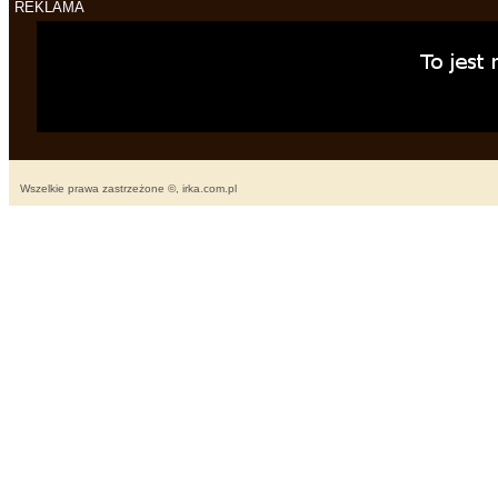
REKLAMA
Wszelkie prawa zastrzeżone ©, irka.com.pl