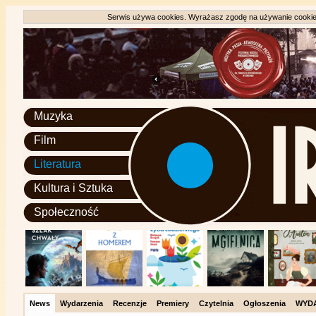
Serwis używa cookies. Wyrażasz zgodę na używanie cookie, 
Muzyka
Film
Literatura
Kultura i Sztuka
Społeczność
News
Wydarzenia
Recenzje
Premiery
Czytelnia
Ogłoszenia
WYD