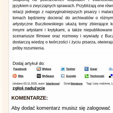
językiem o zwyczajnych sprawach. Przybliżają one równie
relacji jednego z najoryginalniejszych pisarzy i mal
tomach będziemy docierać do archiwaliów o różnym
artystyczne Buczkowskiego ukażą tomy zbierające k
innymi artystami i krytykami, a także niepublikowan
scenariusze filmowe oraz rozmowy i wywiady z Buc
dostarczą wiedzę o twórczości i życiu pisarza, otwiera
próby rozumienia.
Dodaj artykuł do:
Facebook
Wykop
Twitter
Gwar
Blip
MySpace
Google
Technorati
(dodano 03.11.2025, autor:
blackrose
)
Dział
literatura
Tagi: Listy rodzinne,
zgłoś nadużycie
KOMENTARZE:
Aby dodać komentarz musisz się zalogować