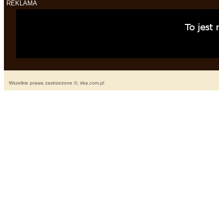
REKLAMA
Wszelkie prawa zastrzeżone ©, irka.com.pl