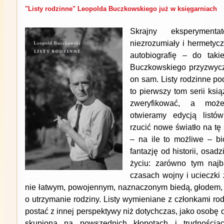
"Listy rodzinne" Leopolda Buczkowskiego już w księgarniach
Skrajny eksperymenta
niezrozumiały i hermetycz
autobiografię – do tak
Buczkowskiego przyzwycza
on sam. Listy rodzinne po
to pierwszy tom serii ksi
zweryfikować, a może
otwieramy edycją listó
rzucić nowe światło na tę
– na ile to możliwe – bi
fantazję od historii, osadz
życiu: zarówno tym naj
czasach wojny i ucieczki 
nie łatwym, powojennym, naznaczonym biedą, głodem, t
o utrzymanie rodziny. Listy wymieniane z członkami ro
postać z innej perspektywy niż dotychczas, jako osobę 
skupioną na powszednich kłopotach i trudnościa