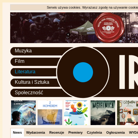
Serwis używa cookies. Wyrażasz zgodę na używanie cookie, 
Muzyka
Film
Literatura
Kultura i Sztuka
Społeczność
News
Wydarzenia
Recenzje
Premiery
Czytelnia
Ogłoszenia
WYD