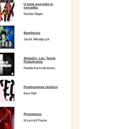
U mnie wszystko w
porządku
Norbert Bajan
Beetlejuice
Jacek Mikołajczyk
AlphaGo_Lee. Teoria
Poświęcenia
Natalia Korczakowska
Poskromienie złośnicy
Ewa Platt
Prometeusz
Krzysztof Pastor