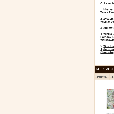
Ogłoszeni
1.
Między
Tańca Zaw
2.
Życzym
Wielkanoc
3.
SnowFes
4.
Wielka 
Pomocy ju
Warszawi
5.
Watch m
Jędry w r
Choreoto
REKOMEN
Muzyka
F
1