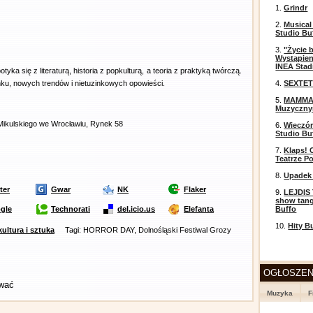
1.
Grindr
2.
Musical
Studio Bu
3.
"Życie 
Wystąpien
INEA Stad
a się z literaturą, historia z popkulturą, a teoria z praktyką twórczą.
unku, nowych trendów i nietuzinkowych opowieści.
4.
SEXTET
5.
MAMMA 
Muzyczn
 Mikulskiego we Wrocławiu, Rynek 58
6.
Wieczór
Studio Bu
7.
Klaps! 
Teatrze P
8.
Upadek 
ter
Gwar
NK
Flaker
9.
LEJDIS 
show tang
gle
Technorati
del.icio.us
Elefanta
Buffo
10.
Hity B
kultura i sztuka
Tagi: HORROR DAY, Dolnośląski Festiwal Grozy
OGŁOSZEN
ować
Muzyka
F