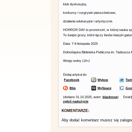
klub dyskusyjny,
konkursy i rozgrywki planszówkowe,
działania edukacyjne i artystyczne.
HORROR DAY to przestrzeń, w której nauka spotyk
To święto grozy, które łączy fanów klasyki gat
Data: 7-8 listopada 2025
Dolnośląska Biblioteka Publiczna im. Tadeusza
Wstęp wolny (16+)
Dodaj artykuł do:
Facebook
Wykop
Twit
Blip
MySpace
Goo
(dodano 31.10.2025, autor:
blackrose
)
Dział
zgłoś nadużycie
KOMENTARZE:
Aby dodać komentarz musisz się zalog