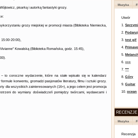
Muzyka
F
ójtowicz, pisarką i autorką fantastyki grozy.
ce:
Utwór
1.
Sprzymi
ykorzystaniu grozy miejskiej w promocji miasta (Biblioteka Niemiecka,
2.
Podaruj
 15:00-20:00),
3.
test gif
4.
Primav
ivianne” Kowalską (Biblioteka Romańska, godz. 15:45),
5.
Melanc
00).
6.
+++
7.
***
 to coroczne wydarzenie, które na stałe wpisało się w kalendarz
8.
Góry
formule konwentu, gromadzi pasjonatów literatury, filmu i sztuki grozy.
9.
Guitar
warty dla wszystkich zainteresowanych (16+), a jego celem jest promocja
10.
ocean
przestrzeni do wymiany doświadczeń pomiędzy twórcami, wydawcami i
RECENZJE
Muzyka
F
Recenzja