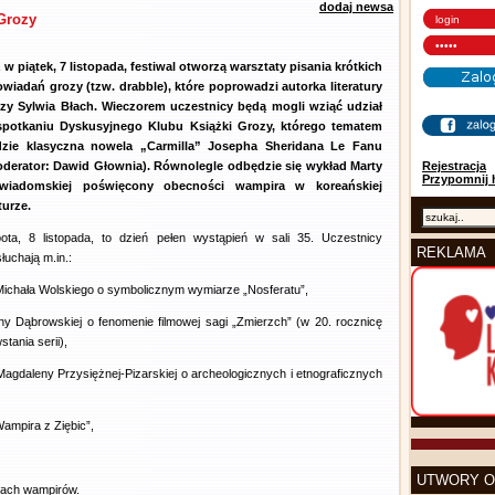
dodaj newsa
Grozy
 w piątek, 7 listopada, festiwal otworzą warsztaty pisania krótkich
wiadań grozy (tzw. drabble), które poprowadzi autorka literatury
zy Sylwia Błach. Wieczorem uczestnicy będą mogli wziąć udział
potkaniu Dyskusyjnego Klubu Książki Grozy, którego tematem
dzie klasyczna nowela „Carmilla” Josepha Sheridana Le Fanu
derator: Dawid Głownia). Równolegle odbędzie się wykład Marty
Rejestracja
Przypomnij 
ewiadomskiej poświęcony obecności wampira w koreańskiej
turze.
ota, 8 listopada, to dzień pełen wystąpień w sali 35. Uczestnicy
REKLAMA
łuchają m.in.:
Michała Wolskiego o symbolicznym wymiarze „Nosferatu”,
ny Dąbrowskiej o fenomenie filmowej sagi „Zmierzch” (w 20. rocznicę
stania serii),
Magdaleny Przysiężnej-Pizarskiej o archeologicznych i etnograficznych
Wampira z Ziębic”,
UTWORY O
iach wampirów.