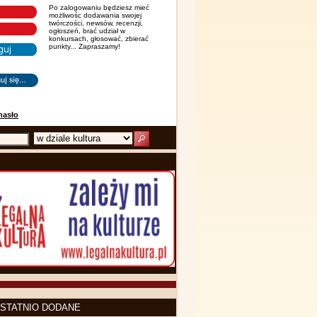
Po zalogowaniu będziesz mieć
możliwośc dodawania swojej
twórczości, newsów, recenzji,
ogłoszeń, brać udział w
konkursach, głosować, zbierać
punkty... Zapraszamy!
hasło
STATNIO DODANE