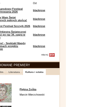
e
Od
narodowy Festiwal
blackrose
irowania 2026
y Wam Świąt
blackrose
nych pełnych słońca!
t Festival Szczyrk 2026
blackrose
Orkiestra Świątecznej
ż po raz 34. zagra w
blackrose
e
e! - Spektakl Magdy
amach projektu
blackrose
pie
więcej
DOWANE PREMIERY
ilm
Literatura
Kultura i sztuka
Piękna Zośka
Marcin Wierzchowski