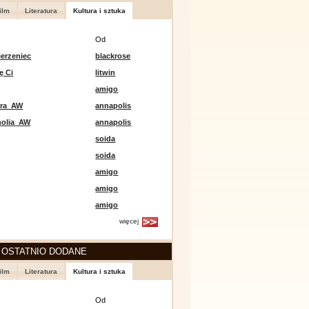
ilm
Literatura
Kultura i sztuka
Od
erzeniec
blackrose
ę Ci
litwin
amigo
era_AW
annapolis
holia_AW
annapolis
soida
soida
amigo
amigo
amigo
więcej
 OSTATNIO DODANE
ilm
Literatura
Kultura i sztuka
Od