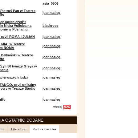
asia_0506
 Piotruś Pan w Teatrze
joannasieg
ffo
bez ograniczeń":
ie Nicka Vujicica na
blackrose
ionie w Poznaniu
 czyli ROMA I JULIAN
joannasieg
MIA! w Teatrze
joannasieg
ym ROMA
 Bałkański w Teatrze
joannasieg
ffo
Czyli 50 twarzy Greya w
joannasieg
olonia
pierwszych ludzi
joannasieg
TANGO, czyli unikalny
owy w Teatrze Studio
joannasieg
uffo
joannasieg
więcej
IA OSTATNIO DODANE
ilm
Literatura
Kultura i sztuka