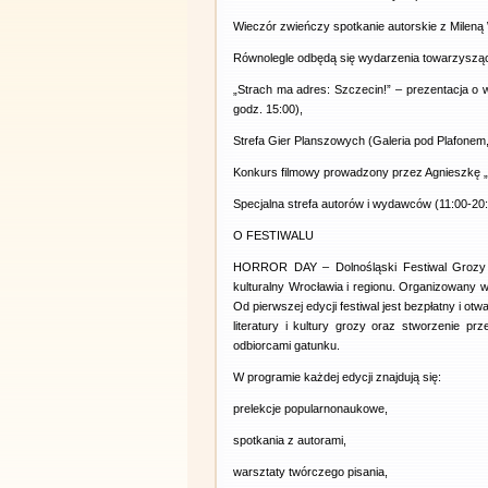
Wieczór zwieńczy spotkanie autorskie z Mileną W
Równolegle odbędą się wydarzenia towarzyszą
„Strach ma adres: Szczecin!” – prezentacja o w
godz. 15:00),
Strefa Gier Planszowych (Galeria pod Plafonem,
Konkurs filmowy prowadzony przez Agnieszkę „V
Specjalna strefa autorów i wydawców (11:00-20:
O FESTIWALU
HORROR DAY – Dolnośląski Festiwal Grozy –
kulturalny Wrocławia i regionu. Organizowany w 
Od pierwszej edycji festiwal jest bezpłatny i ot
literatury i kultury grozy oraz stworzenie 
odbiorcami gatunku.
W programie każdej edycji znajdują się:
prelekcje popularnonaukowe,
spotkania z autorami,
warsztaty twórczego pisania,