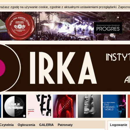
ażasz zgodę na używanie cookie, zgodnie z aktualnymi ustawieniami przeglądarki. Zapozna
Czytelnia
Ogłoszenia
GALERIA
Patronaty
Logowanie