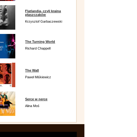
Flatlandia, czyli kraina
płaszczaków
Krzysztof Garbaczewski
The Turning World
Richard Chappell
The Wall
Paweł Miśkiewicz
Serce w nerce
Alina Moś